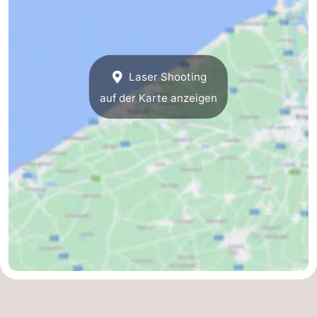
-
Parken
-
Laser Shooting
Küstetram
Medizin
auf der Karte anzeigen
Adressen
Region
Westflandern
-
Brügge
-
Gent
-
Ypern
Die
Küste
-