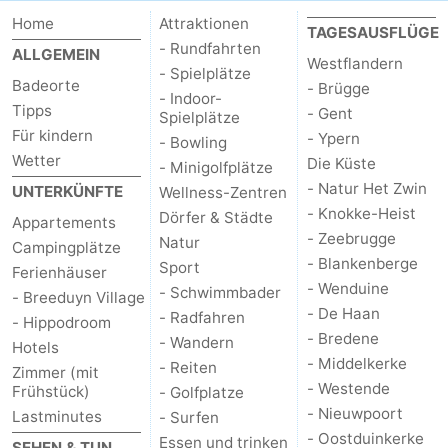
Home
Attraktionen
TAGESAUSFLÜGE
Oostduinkerke
-
- Rundfahrten
ALLGEMEIN
Westflandern
- Spielplätze
Koksijde
-
Badeorte
- Brügge
- Indoor-
Tipps
- Gent
Spielplätze
De
-
Für kindern
- Ypern
- Bowling
Wetter
Die Küste
- Minigolfplätze
Panne
Natur
Wetter
- Natur Het Zwin
UNTERKÜNFTE
Wellness-Zentren
- Knokke-Heist
Westhoek
Kontakt
Dörfer & Städte
Appartements
- Zeebrugge
Natur
Campingplätze
- Blankenberge
Sport
Ferienhäuser
- Wenduine
- Schwimmbader
- Breeduyn Village
- De Haan
- Radfahren
- Hippodroom
- Bredene
- Wandern
Hotels
- Middelkerke
- Reiten
Zimmer (mit
- Westende
Frühstück)
- Golfplatze
- Nieuwpoort
Lastminutes
- Surfen
- Oostduinkerke
Essen und trinken
SEHEN & TUN