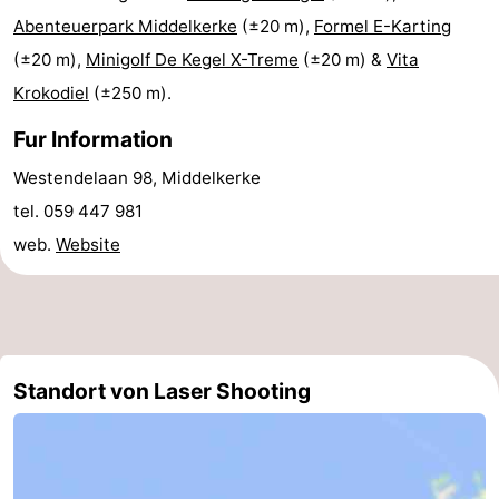
Abenteuerpark Middelkerke
(±20 m),
Formel E-Karting
Schwimmbader
-
(±20 m),
Minigolf De Kegel X-Treme
(±20 m) &
Vita
Radfahren
-
Krokodiel
(±250 m).
Wandern
-
Fur Information
Westendelaan 98, Middelkerke
Reiten
-
tel. 059 447 981
Golfplatze
-
web.
Website
Surfen
Essen
und
Veranstaltungen
trinken
Praktisch
Standort von Laser Shooting
Forum
Route