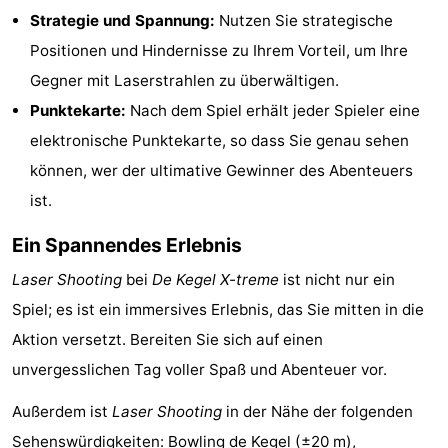
Strategie und Spannung:
Nutzen Sie strategische
-
Positionen und Hindernisse zu Ihrem Vorteil, um Ihre
Rundfahrten
-
Gegner mit Laserstrahlen zu überwältigen.
Punktekarte:
Nach dem Spiel erhält jeder Spieler eine
Spielplätze
-
elektronische Punktekarte, so dass Sie genau sehen
Indoor-
-
können, wer der ultimative Gewinner des Abenteuers
ist.
Spielplätze
Bowling
-
Ein Spannendes Erlebnis
Minigolfplätze
Wellness-
Laser Shooting
bei
De Kegel X-treme
ist nicht nur ein
Zentren
Dörfer
Spiel; es ist ein immersives Erlebnis, das Sie mitten in die
Aktion versetzt. Bereiten Sie sich auf einen
&
Natur
unvergesslichen Tag voller Spaß und Abenteuer vor.
Städte
Sport
Außerdem ist
Laser Shooting
in der Nähe der folgenden
-
Sehenswürdigkeiten:
Bowling de Kegel
(±20 m),