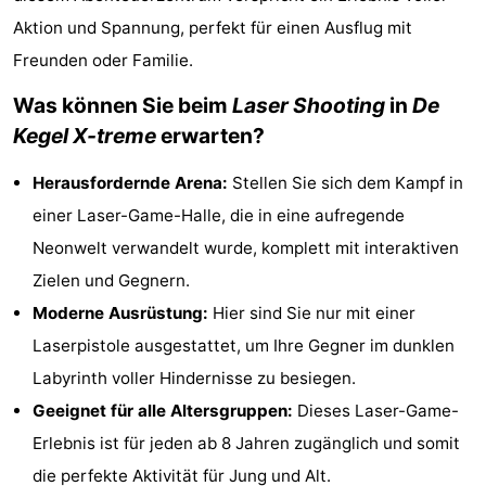
Village
Hippodroom
Hotels
Aktion und Spannung, perfekt für einen Ausflug mit
Freunden oder Familie.
Zimmer
Was können Sie beim
Laser Shooting
in
De
(mit
Lastminutes
Kegel X-treme
erwarten?
Frühstück)
Strand
Herausfordernde Arena:
Stellen Sie sich dem Kampf in
einer Laser-Game-Halle, die in eine aufregende
Sehen
Neonwelt verwandelt wurde, komplett mit interaktiven
&
-
Zielen und Gegnern.
Moderne Ausrüstung:
Hier sind Sie nur mit einer
tun
Museen
-
Laserpistole ausgestattet, um Ihre Gegner im dunklen
Denkmäler
-
Labyrinth voller Hindernisse zu besiegen.
Geeignet für alle Altersgruppen:
Dieses Laser-Game-
Kirchen
-
Erlebnis ist für jeden ab 8 Jahren zugänglich und somit
Aussichtspunkte
Attraktionen
die perfekte Aktivität für Jung und Alt.