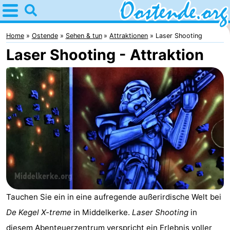
Home
Oostende
Home
Ostende
Sehen & tun
Attraktionen
Laser Shooting
Laser Shooting - Attraktion
Tipps
Für
kindern
Übernachten
Appartements
Campingplätze
Ferienhäuser
-
Tauchen Sie ein in eine aufregende außerirdische Welt bei
De Kegel X-treme
in Middelkerke.
Laser Shooting
in
Breeduyn
-
diesem Abenteuerzentrum verspricht ein Erlebnis voller