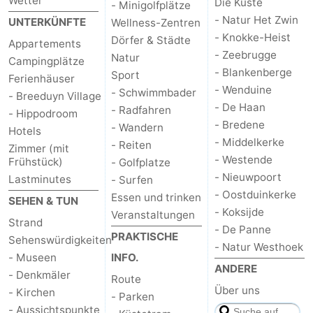
Wetter
Die Küste
- Minigolfplätze
- Natur Het Zwin
UNTERKÜNFTE
Wellness-Zentren
- Knokke-Heist
Dörfer & Städte
Appartements
- Zeebrugge
Natur
Campingplätze
- Blankenberge
Sport
Ferienhäuser
- Wenduine
- Schwimmbader
- Breeduyn Village
- De Haan
- Radfahren
- Hippodroom
- Bredene
- Wandern
Hotels
- Middelkerke
- Reiten
Zimmer (mit
- Westende
Frühstück)
- Golfplatze
- Nieuwpoort
Lastminutes
- Surfen
- Oostduinkerke
Essen und trinken
SEHEN & TUN
- Koksijde
Veranstaltungen
Strand
- De Panne
PRAKTISCHE
Sehenswürdigkeiten
- Natur Westhoek
- Museen
INFO.
ANDERE
- Denkmäler
Route
Über uns
- Kirchen
- Parken
- Aussichtspunkte