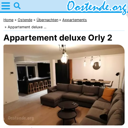
Home
Oostende
Home
Ostende
Übernachten
Appartements
Appartement deluxe ...
Tipps
Appartement deluxe Orly 2
Für
kindern
Übernachten
Appartements
Campingplätze
Ferienhäuser
-
Breeduyn
-