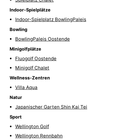
Schwimmbader
-
Indoor-Spielplätze
Indoor-Spielplatz BowlingPaleis
Radfahren
-
Bowling
Wandern
-
BowlingPaleis Oostende
Minigolfplätze
Reiten
-
Fluogolf Oostende
Golfplatze
-
Minigolf Chalet
Wellness-Zentren
Surfen
Essen
Villa Aqua
und
Veranstaltungen
Natur
trinken
Praktisch
Japanischer Garten Shin Kai Tei
Sport
Forum
Wellington Golf
Route
Wellington Rennbahn