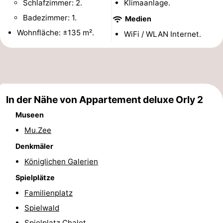
Schlafzimmer: 2.
Klimaanlage.
-
Badezimmer: 1.
Medien
Wohnfläche: ±135 m².
WiFi / WLAN Internet.
Rundfahrten
-
Spielplätze
-
Indoor-
-
In der Nähe von Appartement deluxe Orly 2
Spielplätze
Bowling
-
Museen
Minigolfplätze
Wellness-
Mu.Zee
Denkmäler
Zentren
Dörfer
Königlichen Galerien
&
Natur
Spielplätze
Städte
Sport
Familienplatz
Spielwald
-
Spielplatz Chalet