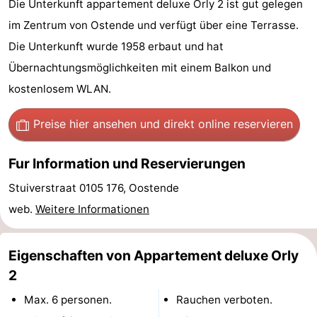
Die Unterkunft appartement deluxe Orly 2 ist gut gelegen
Village
Hippodroom
Hotels
im Zentrum von Ostende und verfügt über eine Terrasse.
Die Unterkunft wurde 1958 erbaut und hat
Zimmer
Übernachtungsmöglichkeiten mit einem Balkon und
(mit
Lastminutes
kostenlosem WLAN.
Frühstück)
Strand
Preise hier ansehen
und direkt online reservieren
Sehen
Fur Information und Reservierungen
&
-
Stuiverstraat 0105 176, Oostende
tun
Museen
-
web.
Weitere Informationen
Denkmäler
-
Eigenschaften von Appartement deluxe Orly
Kirchen
-
2
Max. 6 personen.
Rauchen verboten.
Aussichtspunkte
Attraktionen