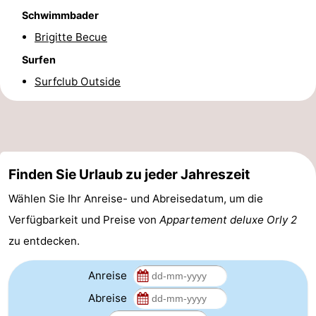
Schwimmbader
-
Brigitte Becue
Parken
-
Surfen
Surfclub Outside
Küstetram
Medizin
Adressen
Region
Westflandern
Finden Sie Urlaub zu jeder Jahreszeit
-
Wählen Sie Ihr Anreise- und Abreisedatum, um die
Brügge
-
Verfügbarkeit und Preise von
Appartement deluxe Orly 2
zu entdecken.
Gent
-
Anreise
Ypern
Die
Abreise
Küste
-