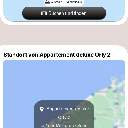
Natur
-
Suchen und finden
Het
Knokke-
-
Zwin
Heist
Zeebrugge
-
Blankenberge
-
Standort von Appartement deluxe Orly 2
Wenduine
-
De
-
Haan
Bredene
-
Middelkerke
-
Appartement deluxe
Westende
-
Orly 2
Nieuwpoort
-
auf der Karte anzeigen