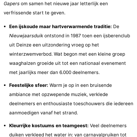
Gapers
om samen het nieuwe jaar letterlijk een
Uitkijkpunten
Attracties
verfrissende start te geven.
-
Een ijskoude maar hartverwarmende traditie:
De
Rondvaarten
-
Nieuwjaarsduik
ontstond in 1987 toen een ijsberenclub
uit Deinze een uitzondering vroeg op het
Speeltuinen
-
winterzwemverbod. Wat begon met een kleine groep
Binnenspeeltuinen
-
waaghalzen groeide uit tot een nationaal evenement
met jaarlijks meer dan 6.000 deelnemers.
Bowlen
-
Feestelijke sfeer:
Warm je op in een bruisende
Minigolfbanen
Wellness
ambiance met opzwepende muziek, verklede
deelnemers en enthousiaste toeschouwers die iedereen
centra
Dorpen
aanmoedigen vanaf het strand.
&
Natuur
Kleurrijke kostuums en teamgeest:
Veel deelnemers
Steden
Sporten
duiken verkleed het water in: van carnavalpruiken tot