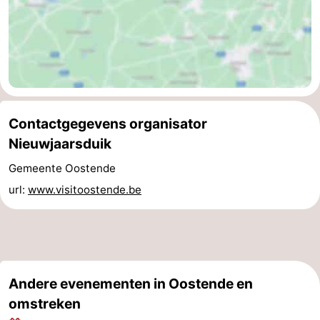
Middelkerke
-
Westende
-
Nieuwpoort
-
Oostduinkerke
-
Contactgegevens organisator
Nieuwjaarsduik
Koksijde
-
Gemeente Oostende
De
-
url:
www.visitoostende.be
Panne
Natuur
Weer
Westhoek
Contact
Andere evenementen in Oostende en
omstreken