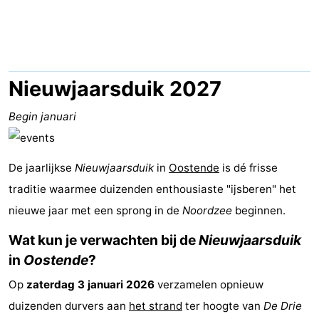
-
Breeduyn
-
Village
Hippodroom
Last
Nieuwjaarsduik 2027
minutes
Strand
Begin januari
Zien
De jaarlijkse
Nieuwjaarsduik
in
Oostende
is dé frisse
&
Bezienswaardigheden
traditie waarmee duizenden enthousiaste "ijsberen" het
doen
-
nieuwe jaar met een sprong in de
Noordzee
beginnen.
Wat kun je verwachten bij de
Nieuwjaarsduik
Musea
-
in
Oostende
?
Monumenten
-
Op
zaterdag 3 januari 2026
verzamelen opnieuw
duizenden durvers aan
Kerken
-
het strand
ter hoogte van
De Drie