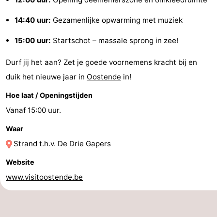
Route
14:40 uur:
Gezamenlijke opwarming met muziek
-
15:00 uur:
Startschot – massale sprong in zee!
Parkeren
-
Durf jij het aan? Zet je goede voornemens kracht bij en
duik het nieuwe jaar in
Oostende
in!
Kusttram
Reisboekenwinkel
Hoe laat / Openingstijden
Nieuws
Vanaf 15:00 uur.
Medische
Waar
Strand t.h.v. De Drie Gapers
adressen
Regio
Website
West-
www.visitoostende.be
Vlaanderen
-
Brugge
-