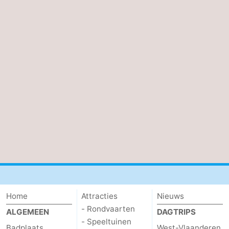
Home
Attracties
Nieuws
- Rondvaarten
ALGEMEEN
DAGTRIPS
- Speeltuinen
Badplaats
West-Vlaanderen