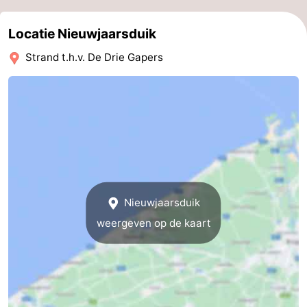
Gent
-
Locatie Nieuwjaarsduik
Ieper
De
Strand t.h.v. De Drie Gapers
Kust
-
Natuur
-
Het
Knokke-
-
Zwin
Heist
Zeebrugge
-
Nieuwjaarsduik
Blankenberge
-
weergeven op de kaart
Wenduine
-
De
-
Haan
Bredene
-