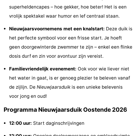
superheldencapes – hoe gekker, hoe beter! Het is een
-
vrolijk spektakel waar humor en lef centraal staan.
Zwembaden
-
Nieuwjaarsvoornemens met een knalstart:
Deze duik is
Fietsen
-
het perfecte symbool voor een frisse start. Je hoeft
geen doorgewinterde zwemmer te zijn – enkel een flinke
Wandelen
-
dosis durf en zin voor avontuur zijn vereist.
Paardrijden
-
Familievriendelijk evenement:
Ook voor wie liever niet
Golfbanen
-
het water in gaat, is er genoeg plezier te beleven vanaf
de zijlijn. De
Nieuwjaarsduik
is een unieke belevenis
Surfen
Eten
voor jong en oud!
en
Evenementen
Programma Nieuwjaarsduik Oostende 2026
drinken
Praktisch
12:00 uur:
Start daginschrijvingen
Forum
12:00 uur:
Opening deelnemerszone en omkleedruimte