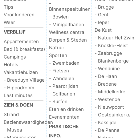
-
Tips
- Brugge
Binnenspeeltuinen
Voor kinderen
- Gent
- Bowlen
Weer
- Ieper
- Minigolfbanen
De Kust
VERBLIJF
Wellness centra
- Natuur Het Zwin
Dorpen & Steden
Appartementen
- Knokke-Heist
Natuur
Bed (& breakfasts)
- Zeebrugge
Sporten
Campings
- Blankenberge
- Zwembaden
Hotels
- Wenduine
- Fietsen
Vakantiehuizen
- De Haan
- Wandelen
- Breeduyn Village
- Bredene
- Paardrijden
- Hippodroom
- Middelkerke
- Golfbanen
Last minutes
- Westende
- Surfen
ZIEN & DOEN
- Nieuwpoort
Eten en drinken
Strand
- Oostduinkerke
Evenementen
Bezienswaardigheden
- Koksijde
PRAKTISCHE
- Musea
- De Panne
INFO.
- Monumenten
- Natuur