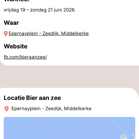
Route
vrijdag 19
–
zondag 21 juni 2026
.
Waar
-
Epernayplein - Zeedijk, Middelkerke
Parkeren
-
Website
Kusttram
Reisboekenwinkel
fb.com/bieraanzee/
Nieuws
Medische
adressen
Regio
Locatie Bier aan zee
West-
Epernayplein - Zeedijk, Middelkerke
Vlaanderen
-
Brugge
-