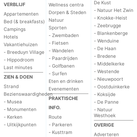
De Kust
VERBLIJF
Wellness centra
- Natuur Het Zwin
Dorpen & Steden
Appartementen
- Knokke-Heist
Natuur
Bed (& breakfasts)
- Zeebrugge
Sporten
Campings
- Blankenberge
- Zwembaden
Hotels
- Wenduine
- Fietsen
Vakantiehuizen
- De Haan
- Wandelen
- Breeduyn Village
- Bredene
- Paardrijden
- Hippodroom
- Middelkerke
- Golfbanen
Last minutes
- Westende
- Surfen
ZIEN & DOEN
- Nieuwpoort
Eten en drinken
Strand
- Oostduinkerke
Evenementen
Bezienswaardigheden
- Koksijde
PRAKTISCHE
- Musea
- De Panne
INFO.
- Monumenten
- Natuur
Westhoek
- Kerken
Route
- Uitkijkpunten
- Parkeren
OVERIGE
- Kusttram
Adverteren