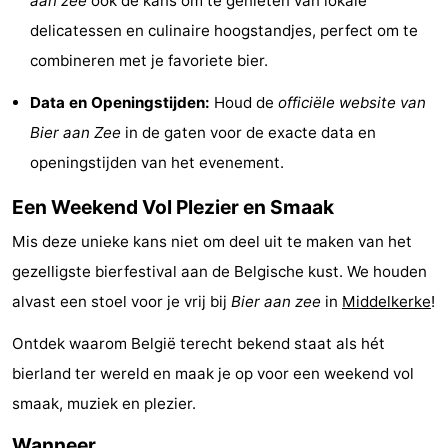
aan zee
ook de kans om te genieten van lokale
-
delicatessen en culinaire hoogstandjes, perfect om te
combineren met je favoriete bier.
Zwembaden
-
Data en Openingstijden:
Houd de
officiële website van
Fietsen
-
Bier aan Zee
in de gaten voor de exacte data en
openingstijden van het evenement.
Wandelen
-
Een Weekend Vol Plezier en Smaak
Paardrijden
-
Mis deze unieke kans niet om deel uit te maken van het
Golfbanen
-
gezelligste bierfestival aan de Belgische kust. We houden
Surfen
Eten
alvast een stoel voor je vrij bij
Bier aan zee
in
Middelkerke
!
en
Evenementen
Ontdek waarom België terecht bekend staat als hét
bierland ter wereld en maak je op voor een weekend vol
drinken
Praktisch
smaak, muziek en plezier.
Forum
Wanneer