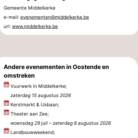
Gemeente Middelkerke
Middelkerke
-
e-mail:
evenementen@middelkerke.be
Westende
-
url:
www.middelkerke.be
Nieuwpoort
-
Oostduinkerke
-
Koksijde
-
Andere evenementen in Oostende en
omstreken
De
-
Vuurwerk in Middelkerke;
Panne
Natuur
Weer
zaterdag 15 augustus 2026
Kerstmarkt & IJsbaan;
Westhoek
Contact
Theater aan Zee;
woensdag 29 juli
–
zaterdag 8 augustus 2026
Landbouwweekend;