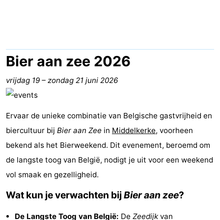
-
Breeduyn
-
Village
Hippodroom
Last
Bier aan zee 2026
minutes
Strand
vrijdag 19
–
zondag 21 juni 2026
Zien
Ervaar de unieke combinatie van Belgische gastvrijheid en
&
Bezienswaardigheden
biercultuur bij
Bier aan Zee
in
Middelkerke
, voorheen
doen
-
bekend als het Bierweekend. Dit evenement, beroemd om
de langste toog van België, nodigt je uit voor een weekend
Musea
-
vol smaak en gezelligheid.
Monumenten
-
Wat kun je verwachten bij
Bier aan zee
?
Kerken
-
De Langste Toog van België:
De
Zeedijk
van