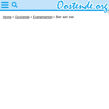
Home
Oostende
Home
Oostende
Evenementen
Bier aan zee
Tips
Voor
kinderen
Overnachten
Appartementen
Bed
(&
Campings
breakfasts)
Hotels
Vakantiehuizen