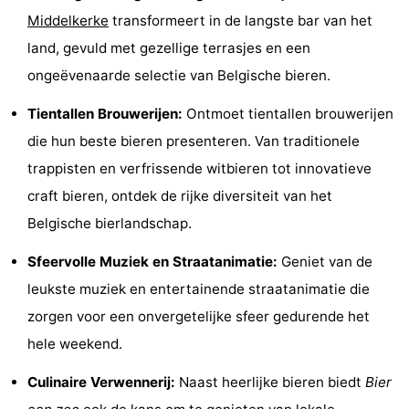
Middelkerke
transformeert in de langste bar van het
Uitkijkpunten
Attracties
land, gevuld met gezellige terrasjes en een
-
ongeëvenaarde selectie van Belgische bieren.
Rondvaarten
-
Tientallen Brouwerijen:
Ontmoet tientallen brouwerijen
die hun beste bieren presenteren. Van traditionele
Speeltuinen
-
trappisten en verfrissende witbieren tot innovatieve
Binnenspeeltuinen
-
craft bieren, ontdek de rijke diversiteit van het
Belgische bierlandschap.
Bowlen
-
Sfeervolle Muziek en Straatanimatie:
Geniet van de
Minigolfbanen
Wellness
leukste muziek en entertainende straatanimatie die
centra
Dorpen
zorgen voor een onvergetelijke sfeer gedurende het
hele weekend.
&
Natuur
Culinaire Verwennerij:
Naast heerlijke bieren biedt
Bier
Steden
Sporten