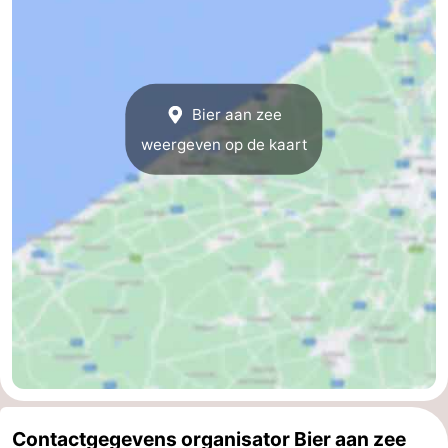
Gent
-
Ieper
De
Bier aan zee
Kust
-
weergeven op de kaart
Natuur
-
Het
Knokke-
-
Zwin
Heist
Zeebrugge
-
Blankenberge
-
Wenduine
-
De
-
Contactgegevens organisator Bier aan zee
Haan
Bredene
-