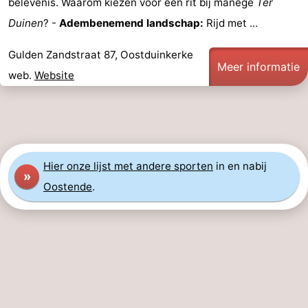
belevenis. Waarom kiezen voor een rit bij manege
Ter
Gent
-
Duinen
? -
Adembenemend landschap:
Rijd met ...
Ieper
De
Gulden Zandstraat 87, Oostduinkerke
Meer informatie
web.
Website
Kust
-
Natuur
-
Het
Knokke-
-
Hier
onze lijst met andere sporten
in en nabij
»
Zwin
Heist
Zeebrugge
-
Oostende
.
Blankenberge
-
Wenduine
-
De
-
Haan
Bredene
-