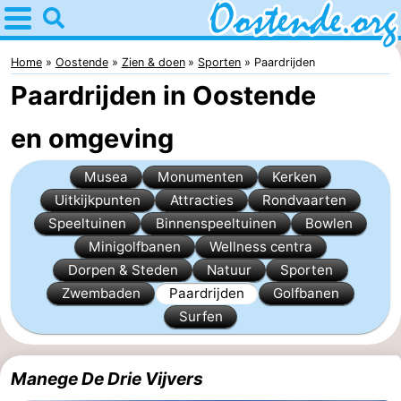
Home
Oostende
Home
Oostende
Zien & doen
Sporten
Paardrijden
Paardrijden in Oostende
Tips
en omgeving
Voor
Musea
Monumenten
Kerken
kinderen
Overnachten
Uitkijkpunten
Attracties
Rondvaarten
Appartementen
Speeltuinen
Binnenspeeltuinen
Bowlen
Minigolfbanen
Wellness centra
Bed
Dorpen & Steden
Natuur
Sporten
Zwembaden
Paardrijden
Golfbanen
(&
Campings
Surfen
breakfasts)
Hotels
Manege De Drie Vijvers
Vakantiehuizen