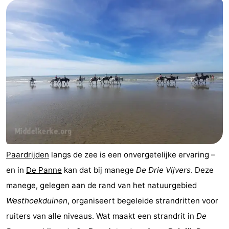
-
Breeduyn
-
Village
Hippodroom
Last
minutes
Strand
Zien
&
Bezienswaardigheden
doen
-
Paardrijden
langs de zee is een onvergetelijke ervaring –
en in
De Panne
kan dat bij manege
De Drie Vijvers
. Deze
Musea
-
manege, gelegen aan de rand van het natuurgebied
Monumenten
-
Westhoekduinen
, organiseert begeleide strandritten voor
ruiters van alle niveaus. Wat maakt een strandrit in
De
Kerken
-