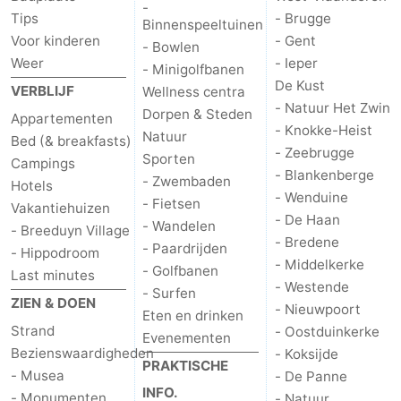
-
Tips
- Brugge
Binnenspeeltuinen
Voor kinderen
- Gent
- Bowlen
Weer
- Ieper
- Minigolfbanen
De Kust
VERBLIJF
Wellness centra
- Natuur Het Zwin
Dorpen & Steden
Appartementen
- Knokke-Heist
Natuur
Bed (& breakfasts)
- Zeebrugge
Sporten
Campings
- Blankenberge
- Zwembaden
Hotels
- Wenduine
- Fietsen
Vakantiehuizen
- De Haan
- Wandelen
- Breeduyn Village
- Bredene
- Paardrijden
- Hippodroom
- Middelkerke
- Golfbanen
Last minutes
- Westende
- Surfen
ZIEN & DOEN
- Nieuwpoort
Eten en drinken
Strand
- Oostduinkerke
Evenementen
Bezienswaardigheden
- Koksijde
PRAKTISCHE
- Musea
- De Panne
INFO.
- Monumenten
- Natuur