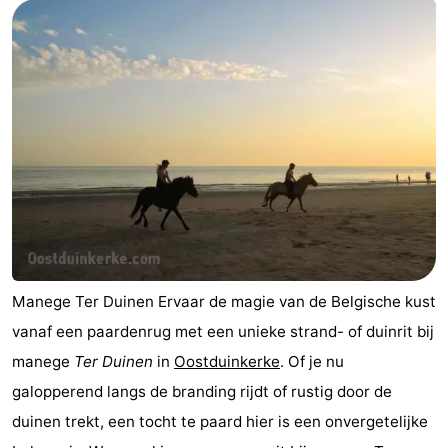
Route
-
Parkeren
-
Kusttram
Reisboekenwinkel
Nieuws
Medische
adressen
Regio
Manege Ter Duinen Ervaar de magie van de Belgische kust
vanaf een paardenrug met een unieke strand- of duinrit bij
West-
manege
Ter Duinen
in
Oostduinkerke
. Of je nu
Vlaanderen
-
galopperend langs de branding rijdt of rustig door de
duinen trekt, een tocht te paard hier is een onvergetelijke
Brugge
-