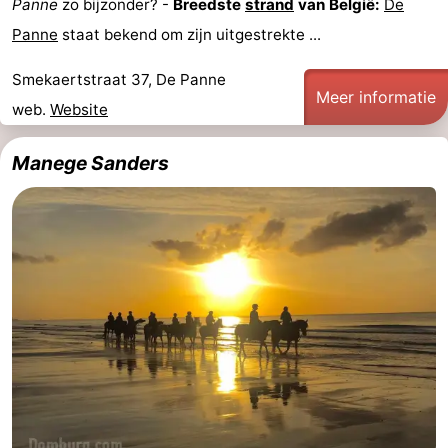
Panne
zo bijzonder? -
Breedste
strand
van België:
De
Uitkijkpunten
Attracties
Panne
staat bekend om zijn uitgestrekte ...
-
Smekaertstraat 37, De Panne
Meer informatie
web.
Website
Rondvaarten
-
Manege Sanders
Speeltuinen
-
Binnenspeeltuinen
-
Bowlen
-
Minigolfbanen
Wellness
centra
Dorpen
&
Natuur
Steden
Sporten