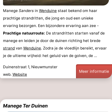
-
Manege
Sanders
in
Wenduine
staat bekend om haar
prachtige strandritten, die jong en oud een unieke
Zwembaden
-
ervaring bezorgen. Een bijzondere ervaring aan zee -
Fietsen
-
Prachtige natuurroute:
De strandritten starten vanaf de
manege en leiden je door de duinen richting het brede
Wandelen
-
strand
van
Wenduine
. Zodra je de vloedlijn bereikt, ervaar
Paardrijden
-
je de ultieme vrijheid: het geluid van de golven, de ...
Golfbanen
-
Duinenstraat 1, Nieuwmunster
Meer informatie
web.
Website
Surfen
Eten
en
Evenementen
drinken
Praktisch
Manege Ter Duinen
Forum