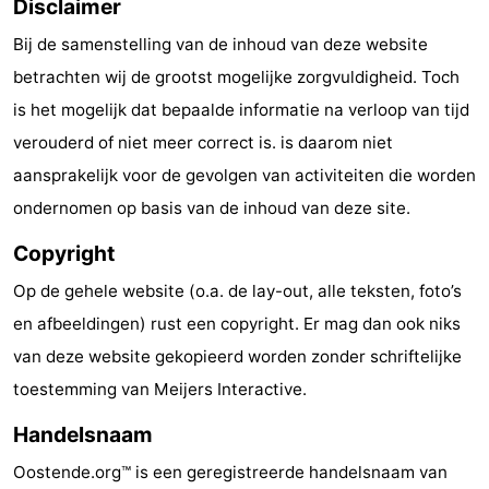
Disclaimer
Gent
-
Bij de samenstelling van de inhoud van deze website
betrachten wij de grootst mogelijke zorgvuldigheid. Toch
Ieper
De
is het mogelijk dat bepaalde informatie na verloop van tijd
Kust
-
verouderd of niet meer correct is. is daarom niet
aansprakelijk voor de gevolgen van activiteiten die worden
Natuur
-
ondernomen op basis van de inhoud van deze site.
Het
Knokke-
-
Copyright
Zwin
Heist
Zeebrugge
-
Op de gehele website (o.a. de lay-out, alle teksten, foto’s
en afbeeldingen) rust een copyright. Er mag dan ook niks
Blankenberge
-
van deze website gekopieerd worden zonder schriftelijke
Wenduine
-
toestemming van Meijers Interactive.
De
-
Handelsnaam
Oostende.org™ is een geregistreerde handelsnaam van
Haan
Bredene
-