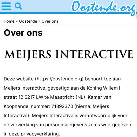
Home
Oostende
Home
Oostende
Over ons
Over ons
Tips
Voor
kinderen
Overnachten
Appartementen
Deze website (
https://oostende.org
) behoort toe aan
Meijers Interactive
, gevestigd aan de Koning Willem I
Bed
straat 12 6217 LW te Maastricht (NL), Kamer van
(&
Campings
Koophandel nummer: 71892370 (hierna: Meijers
Interactive). Meijers Interactive is verantwoordelijk voor
breakfasts)
Hotels
de verwerking van persoonsgegevens zoals weergegeven
Vakantiehuizen
in deze privacyverklaring.