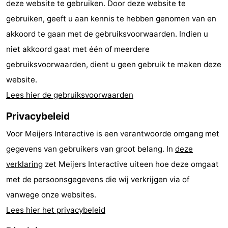
deze website te gebruiken. Door deze website te
Route
gebruiken, geeft u aan kennis te hebben genomen van en
akkoord te gaan met de gebruiksvoorwaarden. Indien u
-
niet akkoord gaat met één of meerdere
Parkeren
-
gebruiksvoorwaarden, dient u geen gebruik te maken deze
website.
Kusttram
Reisboekenwinkel
Lees hier de gebruiksvoorwaarden
Nieuws
Privacybeleid
Medische
Voor Meijers Interactive is een verantwoorde omgang met
gegevens van gebruikers van groot belang. In
deze
adressen
Regio
verklaring
zet Meijers Interactive uiteen hoe deze omgaat
West-
met de persoonsgegevens die wij verkrijgen via of
vanwege onze websites.
Vlaanderen
-
Lees hier het privacybeleid
Brugge
-