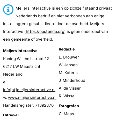
-
Meijers Interactive is een op zichzelf staand privaat
Nederlands bedrijf en niet verbonden aan enige
Breeduyn
-
instelling(en) gesubsidieerd door de overheid. Meijers
Village
Hippodroom
Last
Interactive (
https://oostende.org
) is geen onderdeel van
een gemeente of overheid.
minutes
Strand
Redactie
Meijers Interactive
Zien
L. Brouwer
Koning Willem I straat 12
&
Bezienswaardigheden
W. Jansen
6217 LW Maastricht,
M. Koteris
Nederland
doen
-
J. Minderhoud
e.
Musea
-
A. de Visser
info[at]meijersinteractive.nl
R. Wisse
w.
www.meijersinteractive.nl
Monumenten
-
Handelsregister: 71892370
Fotografen
Kerken
-
C. Maas
Uitgever