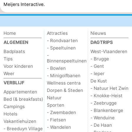
Meijers Interactive.
Middelkerke
-
Westende
-
Home
Attracties
Nieuws
Nieuwpoort
-
- Rondvaarten
ALGEMEEN
DAGTRIPS
- Speeltuinen
Oostduinkerke
-
Badplaats
West-Vlaanderen
-
Tips
- Brugge
Binnenspeeltuinen
Koksijde
-
Voor kinderen
- Gent
- Bowlen
Weer
- Ieper
- Minigolfbanen
De
-
De Kust
VERBLIJF
Wellness centra
- Natuur Het Zwin
Panne
Natuur
Weer
Dorpen & Steden
Appartementen
- Knokke-Heist
Natuur
Bed (& breakfasts)
Westhoek
Contact
- Zeebrugge
Sporten
Campings
- Blankenberge
- Zwembaden
Hotels
- Wenduine
- Fietsen
Vakantiehuizen
- De Haan
- Wandelen
- Breeduyn Village