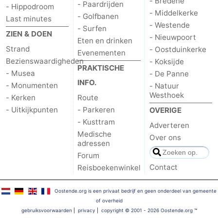
- Bredene
- Paardrijden
- Hippodroom
- Middelkerke
- Golfbanen
Last minutes
- Westende
- Surfen
ZIEN & DOEN
- Nieuwpoort
Eten en drinken
Strand
- Oostduinkerke
Evenementen
Bezienswaardigheden
- Koksijde
PRAKTISCHE
- Musea
- De Panne
INFO.
- Monumenten
- Natuur
Westhoek
- Kerken
Route
- Uitkijkpunten
- Parkeren
OVERIGE
- Kusttram
Adverteren
Medische
Over ons
adressen
Forum
Contact
Reisboekenwinkel
Oostende.org is een privaat bedrijf en geen onderdeel van gemeente
of overheid
gebruiksvoorwaarden
|
privacy
|
copyright © 2001 - 2026 Oostende.org
™