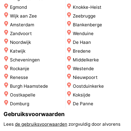
Egmond
Knokke-Heist
-
Wijk aan Zee
Zeebrugge
Zwembaden
-
Amsterdam
Blankenberge
Zandvoort
Wenduine
Fietsen
-
Noordwijk
De Haan
Wandelen
-
Katwijk
Bredene
Scheveningen
Middelkerke
Paardrijden
-
Rockanje
Westende
Golfbanen
-
Renesse
Nieuwpoort
Burgh Haamstede
Oostduinkerke
Surfen
Eten
Oostkapelle
Koksijde
en
Evenementen
Domburg
De Panne
Gebruiksvoorwaarden
drinken
Praktisch
Lees
de gebruiksvoorwaarden
zorgvuldig door alvorens
Forum