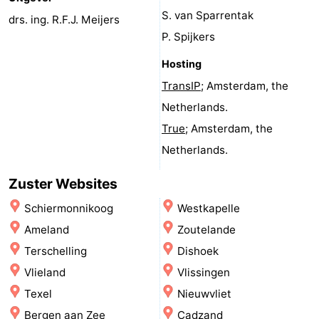
S. van Sparrentak
Uitkijkpunten
Attracties
drs. ing. R.F.J. Meijers
P. Spijkers
-
Hosting
Rondvaarten
-
TransIP
; Amsterdam, the
Netherlands.
Speeltuinen
-
True
; Amsterdam, the
Binnenspeeltuinen
-
Netherlands.
Bowlen
-
Zuster Websites
Schiermonnikoog
Westkapelle
Minigolfbanen
Wellness
Ameland
Zoutelande
centra
Dorpen
Terschelling
Dishoek
Vlieland
Vlissingen
&
Natuur
Texel
Nieuwvliet
Steden
Sporten
Bergen aan Zee
Cadzand