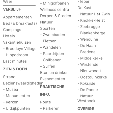
Weer
- Ieper
- Minigolfbanen
De Kust
VERBLIJF
Wellness centra
- Natuur Het Zwin
Dorpen & Steden
Appartementen
- Knokke-Heist
Natuur
Bed (& breakfasts)
- Zeebrugge
Sporten
Campings
- Blankenberge
- Zwembaden
Hotels
- Wenduine
- Fietsen
Vakantiehuizen
- De Haan
- Wandelen
- Breeduyn Village
- Bredene
- Paardrijden
- Hippodroom
- Middelkerke
- Golfbanen
Last minutes
- Westende
- Surfen
ZIEN & DOEN
- Nieuwpoort
Eten en drinken
Strand
- Oostduinkerke
Evenementen
Bezienswaardigheden
- Koksijde
PRAKTISCHE
- Musea
- De Panne
INFO.
- Monumenten
- Natuur
Westhoek
- Kerken
Route
- Uitkijkpunten
- Parkeren
OVERIGE