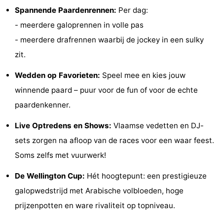
Spannende Paardenrennen:
Per dag:
Uitkijkpunten
Attracties
- meerdere galoprennen in volle pas
-
- meerdere drafrennen waarbij de jockey in een sulky
zit.
Rondvaarten
-
Wedden op Favorieten:
Speel mee en kies jouw
Speeltuinen
-
winnende paard – puur voor de fun of voor de echte
Binnenspeeltuinen
-
paardenkenner.
Bowlen
-
Live Optredens en Shows:
Vlaamse vedetten en DJ-
sets zorgen na afloop van de races voor een waar feest.
Minigolfbanen
Wellness
Soms zelfs met vuurwerk!
centra
Dorpen
De Wellington Cup:
Hét hoogtepunt: een prestigieuze
&
Natuur
galopwedstrijd met Arabische volbloeden, hoge
prijzenpotten en ware rivaliteit op topniveau.
Steden
Sporten