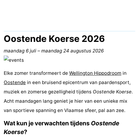
-
Breeduyn
-
Village
Hippodroom
Last
Oostende Koerse 2026
minutes
Strand
maandag 6 juli
–
maandag 24 augustus 2026
Zien
Elke zomer transformeert de
Wellington Hippodroom
in
&
Bezienswaardigheden
Oostende
in een bruisend epicentrum van paardensport,
doen
-
muziek en zomerse gezelligheid tijdens
Oostende Koerse
.
Acht maandagen lang geniet je hier van een unieke mix
Musea
-
van sportieve spanning en Vlaamse sfeer, pal aan zee.
Monumenten
-
Wat kun je verwachten tijdens
Oostende
Koerse
?
Kerken
-