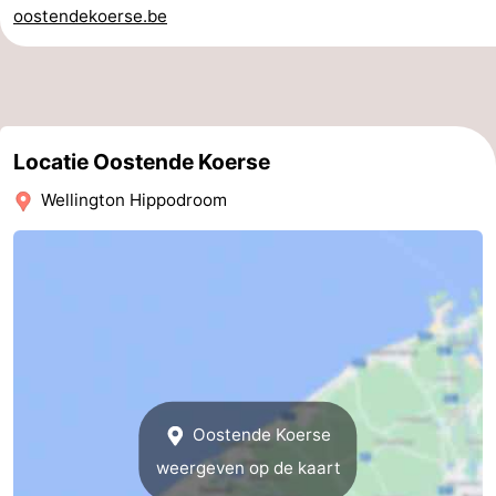
oostendekoerse.be
Gent
-
Ieper
De
Kust
-
Locatie Oostende Koerse
Natuur
-
Wellington Hippodroom
Het
Knokke-
-
Zwin
Heist
Zeebrugge
-
Blankenberge
-
Wenduine
-
De
-
Oostende Koerse
weergeven op de kaart
Haan
Bredene
-