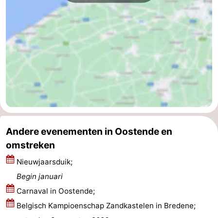
Middelkerke
-
Westende
-
Nieuwpoort
-
Oostduinkerke
-
Koksijde
-
De
-
Andere evenementen in Oostende en
omstreken
Panne
Natuur
Weer
Nieuwjaarsduik;
Westhoek
Contact
Begin januari
Carnaval in Oostende;
Belgisch Kampioenschap Zandkastelen in Bredene;