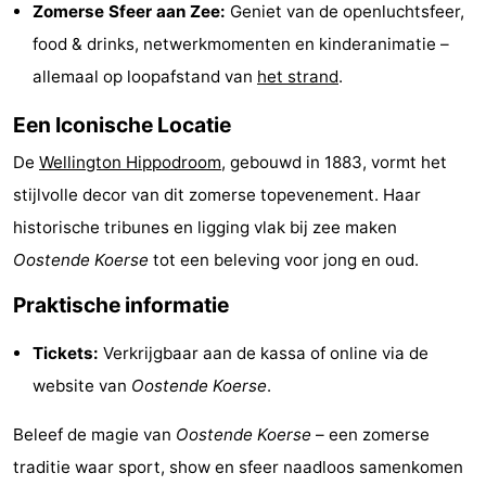
Zomerse Sfeer aan Zee:
Geniet van de openluchtsfeer,
-
food & drinks, netwerkmomenten en kinderanimatie –
allemaal op loopafstand van
het strand
.
Zwembaden
-
Een Iconische Locatie
Fietsen
-
De
Wellington Hippodroom
, gebouwd in 1883, vormt het
Wandelen
-
stijlvolle decor van dit zomerse topevenement. Haar
Paardrijden
-
historische tribunes en ligging vlak bij zee maken
Oostende Koerse
tot een beleving voor jong en oud.
Golfbanen
-
Praktische informatie
Surfen
Eten
Tickets:
Verkrijgbaar aan de kassa of online via de
en
Evenementen
website van
Oostende Koerse
.
drinken
Praktisch
Beleef de magie van
Oostende Koerse
– een zomerse
traditie waar sport, show en sfeer naadloos samenkomen
Forum