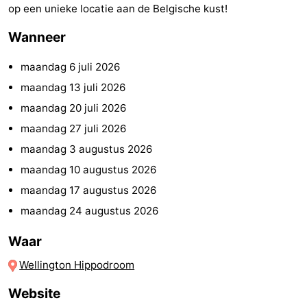
op een unieke locatie aan de Belgische kust!
Route
Wanneer
-
maandag 6 juli 2026
Parkeren
-
maandag 13 juli 2026
maandag 20 juli 2026
Kusttram
Reisboekenwinkel
maandag 27 juli 2026
Nieuws
maandag 3 augustus 2026
maandag 10 augustus 2026
Medische
maandag 17 augustus 2026
adressen
Regio
maandag 24 augustus 2026
West-
Waar
Wellington Hippodroom
Vlaanderen
-
Website
Brugge
-