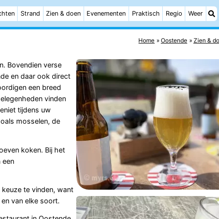
chten
Strand
Zien & doen
Evenementen
Praktisch
Regio
Weer
Home
Oostende
Zien & d
en. Bovendien verse
de en daar ook direct
oordigen een breed
tgelegenheden vinden
Geniet tijdens uw
zoals mosselen, de
oeven koken. Bij het
n een
 keuze te vinden, want
 en van elke soort.
estaurant in Oostende,