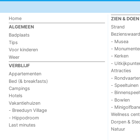
Home
ZIEN & DOEN
Strand
ALGEMEEN
Bezienswaar
Badplaats
- Musea
Tips
- Monumente
Voor kinderen
- Kerken
Weer
- Uitkijkpunte
VERBLIJF
Attracties
Appartementen
- Rondvaarte
Bed (& breakfasts)
- Speeltuinen
Campings
- Binnenspeel
Hotels
- Bowlen
Vakantiehuizen
- Minigolfban
- Breeduyn Village
Wellness cent
- Hippodroom
Dorpen & Ste
Last minutes
Natuur