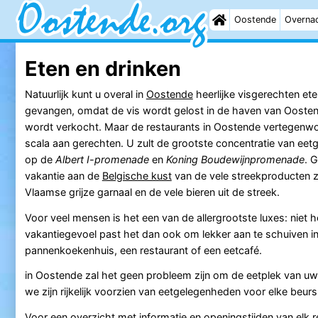
Oostende
Overna
Eten en drinken
Natuurlijk kunt u overal in
Oostende
heerlijke visgerechten et
gevangen, omdat de vis wordt gelost in de haven van Oosten
wordt verkocht. Maar de restaurants in Oostende vertegenw
scala aan gerechten. U zult de grootste concentratie van ee
op de
Albert I-promenade
en
Koning Boudewijnpromenade
. 
vakantie aan de
Belgische kust
van de vele streekproducten 
Vlaamse grijze garnaal en de vele bieren uit de streek.
Voor veel mensen is het een van de allergrootste luxes: niet h
vakantiegevoel past het dan ook om lekker aan te schuiven i
pannenkoekenhuis, een restaurant of een eetcafé.
in Oostende zal het geen probleem zijn om de eetplek van uw
we zijn rijkelijk voorzien van eetgelegenheden voor elke beurs
Voor een overzicht met informatie en openingstijden van elk r