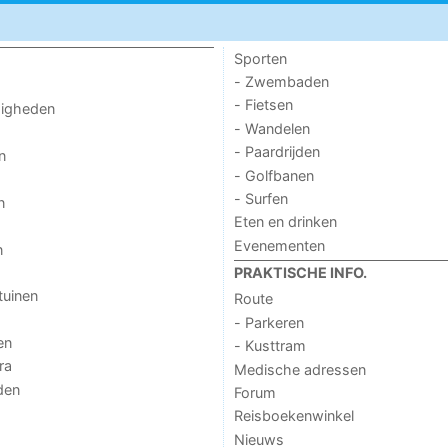
Sporten
- Zwembaden
- Fietsen
digheden
- Wandelen
- Paardrijden
n
- Golfbanen
- Surfen
n
Eten en drinken
Evenementen
n
PRAKTISCHE INFO.
tuinen
Route
- Parkeren
en
- Kusttram
ra
Medische adressen
den
Forum
Reisboekenwinkel
Nieuws