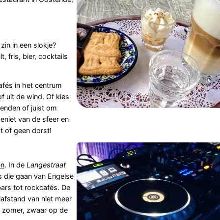
in in een slokje?
, fris, bier, cocktails
afés in het centrum
f uit de wind. Of kies
ienden of juist om
niet van de sfeer en
st of geen dorst!
en
. In de
Langestraat
és die gaan van Engelse
bars tot rockcafés. De
afstand van niet meer
e zomer, zwaar op de