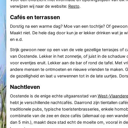
verwijzen wij naar de website:
Resto
.
Cafés en terrassen
Dorstig na een warme dag? Moe van een tochtje? Of gewoon z
Maakt niet. De hele dag door kun je er lekker drinken wat je wilt
en e.d.
Strijk gewoon neer op een van de vele gezellige terrasjes of c
van Oostende. Lekker in het zonnetje, of juist in de schaduw o
voor eventjes eruit. Lekker aan de bar of rond de tafel. Met vr
andere mensen te ontmoeten en nieuwe vrienden te maken. Ge
de gezelligheid en laat u verwennen tot in de late uurtjes. Dor
Nachtleven
Oostende is de enige echte uitgaansstad van
West-Vlaander
hebt je verschillende nachtcafés. Daarrond zijn tientallen caf
traditionele pubs, typische toeristenbrasseries, enkele homo
combinatie van de zee en deze cafés (allemaal op een wandel
dan 5 min.), maakt deze stad echt de moeite om, vooral in d