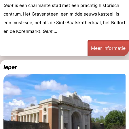
Gent
is een charmante stad met een prachtig historisch
Route
centrum. Het Gravensteen, een middeleeuws kasteel, is
-
een must-see, net als de Sint-Baafskathedraal, het Belfort
en de Korenmarkt.
Gent ...
Parkeren
-
Kusttram
Reisboekenwinkel
Meer informatie
Nieuws
Ieper
Medische
adressen
Regio
West-
Vlaanderen
-
Brugge
-