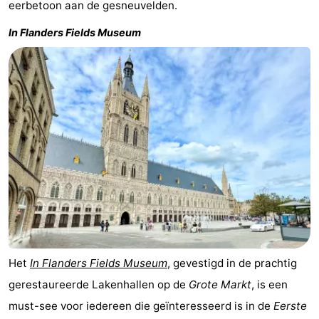
eerbetoon aan de gesneuvelden.
Middelkerke
-
In Flanders Fields Museum
Westende
-
Nieuwpoort
-
Oostduinkerke
-
Koksijde
-
De
-
Panne
Natuur
Weer
Westhoek
Contact
Het
In Flanders Fields Museum
, gevestigd in de prachtig
gerestaureerde Lakenhallen op de
Grote Markt
, is een
must-see voor iedereen die geïnteresseerd is in de
Eerste