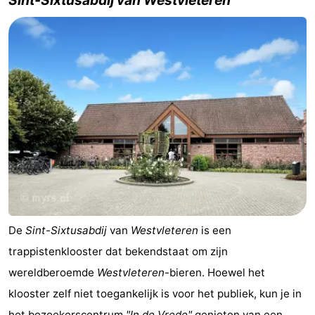
De
Sint-Sixtusabdij
van
Westvleteren
is een
trappistenklooster dat bekendstaat om zijn
wereldberoemde
Westvleteren
-bieren. Hoewel het
klooster zelf niet toegankelijk is voor het publiek, kun je in
het bezoekerscentrum
"In de Vrede"
genieten van een