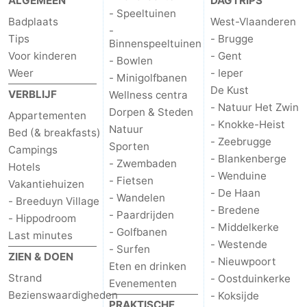
ALGEMEEN
DAGTRIPS
- Speeltuinen
Badplaats
West-Vlaanderen
-
Tips
- Brugge
Binnenspeeltuinen
Voor kinderen
- Gent
- Bowlen
Weer
- Ieper
- Minigolfbanen
De Kust
VERBLIJF
Wellness centra
- Natuur Het Zwin
Dorpen & Steden
Appartementen
- Knokke-Heist
Natuur
Bed (& breakfasts)
- Zeebrugge
Sporten
Campings
- Blankenberge
- Zwembaden
Hotels
- Wenduine
- Fietsen
Vakantiehuizen
- De Haan
- Wandelen
- Breeduyn Village
- Bredene
- Paardrijden
- Hippodroom
- Middelkerke
- Golfbanen
Last minutes
- Westende
- Surfen
ZIEN & DOEN
- Nieuwpoort
Eten en drinken
Strand
- Oostduinkerke
Evenementen
Bezienswaardigheden
- Koksijde
PRAKTISCHE