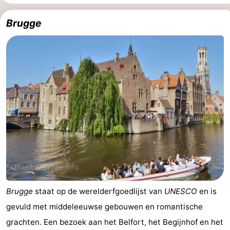
Uitkijkpunten
Attracties
Brugge
-
Rondvaarten
-
Speeltuinen
-
Binnenspeeltuinen
-
Bowlen
-
Minigolfbanen
Wellness
centra
Dorpen
Brugge
staat op de werelderfgoedlijst van
UNESCO
en is
&
Natuur
gevuld met middeleeuwse gebouwen en romantische
Steden
Sporten
grachten. Een bezoek aan het Belfort, het Begijnhof en het