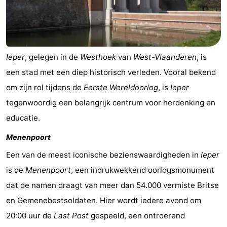
Gent
-
Ieper
De
Ieper
, gelegen in de
Westhoek
van
West-Vlaanderen
, is
Kust
-
een stad met een diep historisch verleden. Vooral bekend
Natuur
-
om zijn rol tijdens de
Eerste Wereldoorlog
, is
Ieper
tegenwoordig een belangrijk centrum voor herdenking en
Het
Knokke-
-
educatie.
Zwin
Heist
Zeebrugge
-
Menenpoort
Blankenberge
-
Een van de meest iconische bezienswaardigheden in
Ieper
is de
Menenpoort
, een indrukwekkend oorlogsmonument
Wenduine
-
dat de namen draagt van meer dan 54.000 vermiste Britse
De
-
en Gemenebestsoldaten. Hier wordt iedere avond om
20:00 uur de
Last Post
gespeeld, een ontroerend
Haan
Bredene
-