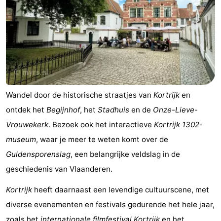
Wandel door de historische straatjes van
Kortrijk
en
ontdek het
Begijnhof
, het
Stadhuis
en de
Onze-Lieve-
Vrouwekerk
. Bezoek ook het interactieve
Kortrijk
1302-
museum
, waar je meer te weten komt over de
Guldensporenslag
, een belangrijke veldslag in de
geschiedenis van Vlaanderen.
Kortrijk
heeft daarnaast een levendige cultuurscene, met
diverse evenementen en festivals gedurende het hele jaar,
zoals het
internationale filmfestival Kortrijk
en het