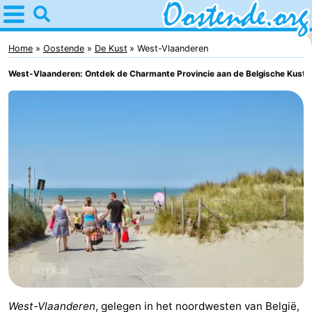
Home
Oostende
Home
Oostende
De Kust
West-Vlaanderen
West-Vlaanderen: Ontdek de Charmante Provincie aan de Belgische Kust
Tips
Voor
kinderen
Overnachten
Appartementen
Bed
(&
Campings
breakfasts)
Hotels
Vakantiehuizen
West-Vlaanderen
, gelegen in het noordwesten van België,