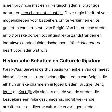
is een provincie met een rijke geschiedenis, prachtige
-
natuur en
een charmante kustlijn
. Deze regio biedt tal van
Breeduyn
-
mogelijkheden voor bezoekers om te verkennen en te
genieten van het beste van België. Van historische steden
Village
Hippodroom
Last
en pittoreske dorpen tot
uitgestrekte zandstranden
en
minutes
Strand
indrukwekkende duinlandschappen -
West-Vlaanderen
heeft voor ieder wat wils.
Zien
Historische Schatten en Culturele Rijkdom
&
Bezienswaardigheden
West-Vlaanderen
is de thuisbasis van enkele van de meest
doen
-
historische en cultureel belangrijke steden van België, die
elk hun unieke charme en erfgoed bieden.
Brugge
,
Gent
,
Musea
-
Ieper
en
Kortrijk
zijn slechts enkele van de steden die
Monumenten
-
bezoekers een rijke geschiedenis, indrukwekkende
architectuur en diverse culturele ervaringen bieden.
Kerken
-