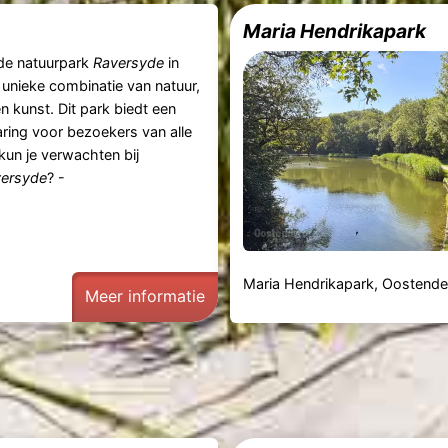
Maria Hendrikapark
de natuurpark
Raversyde
in
 unieke combinatie van natuur,
n kunst. Dit park biedt een
aring voor bezoekers van alle
 kun je verwachten bij
ersyde
? -
Maria Hendrikapark, Oostend
Meer informatie