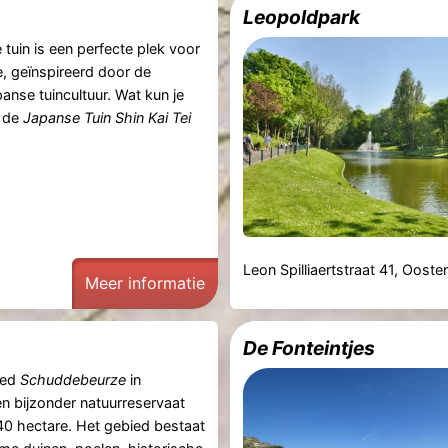
Leopoldpark
tuin is een perfecte plek voor
ie, geïnspireerd door de
panse tuincultuur. Wat kun je
j de
Japanse Tuin Shin Kai Tei
Leon Spilliaertstraat 41, Oost
Meer informatie
De Fonteintjes
ied
Schuddebeurze
in
en bijzonder natuurreservaat
0 hectare. Het gebied bestaat