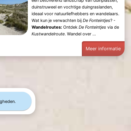
een betoverend landschap van duinplassen,
duinstruweel en vochtige duingraslanden,
ideaal voor natuurliefhebbers en wandelaars.
Wat kun je verwachten bij
De Fonteintjes
? -
Wandelroutes:
Ontdek
De Fonteintjes
via de
Kustwandelroute
. Wandel over ...
Meer informatie
igheden.