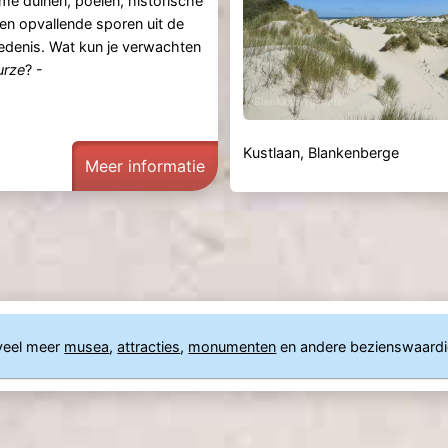
rme duinen, poelen, historische
n opvallende sporen uit de
denis. Wat kun je verwachten
urze
? -
Kustlaan, Blankenberge
Meer informatie
veel meer
musea
,
attracties
,
monumenten
en andere bezienswaard