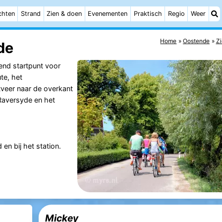
chten
Strand
Zien & doen
Evenementen
Praktisch
Regio
Weer
Home
Oostende
Zi
de
end startpunt voor
te, het
veer naar de overkant
 Raversyde en het
 en bij het station.
Mickey