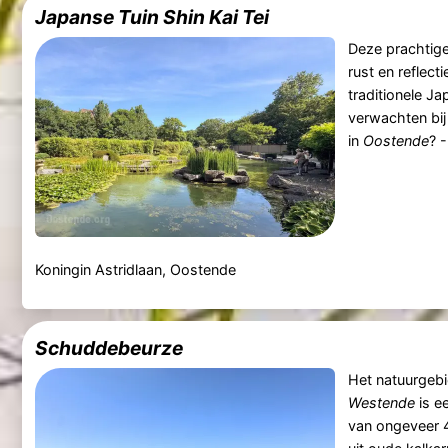
Japanse Tuin Shin Kai Tei
Deze prachtige 
rust en reflect
traditionele Ja
verwachten bi
in
Oostende
? -
Koningin Astridlaan, Oostende
Schuddebeurze
Het natuurgeb
Westende
is e
van ongeveer 4