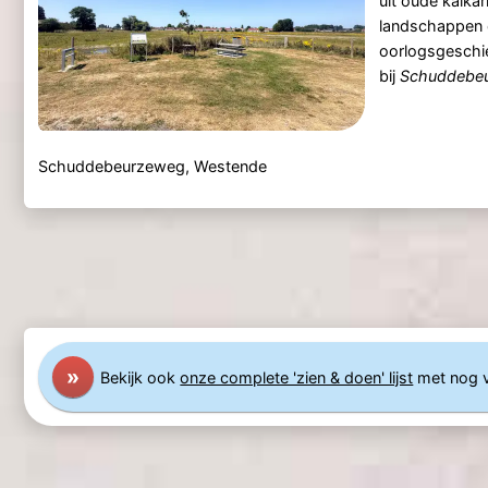
uit oude kalka
landschappen e
oorlogsgeschie
bij
Schuddebe
Schuddebeurzeweg, Westende
»
Bekijk ook
onze complete 'zien & doen' lijst
met nog 