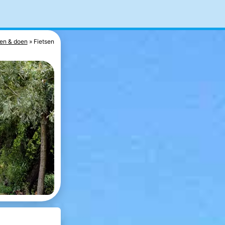
en & doen
Fietsen