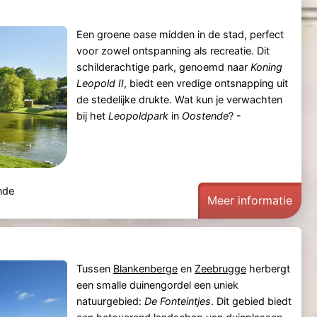
Een groene oase midden in de stad, perfect
voor zowel ontspanning als recreatie. Dit
schilderachtige park, genoemd naar
Koning
Leopold II
, biedt een vredige ontsnapping uit
de stedelijke drukte. Wat kun je verwachten
bij het
Leopoldpark
in
Oostende
? -
ende
Meer informatie
Tussen
Blankenberge
en
Zeebrugge
herbergt
een smalle duinengordel een uniek
natuurgebied:
De Fonteintjes
. Dit gebied biedt