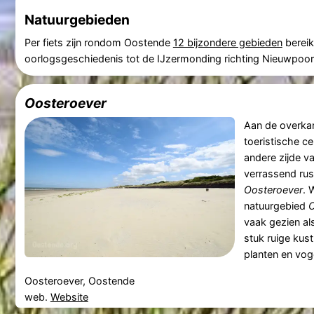
Natuurgebieden
Per fiets zijn rondom Oostende
12 bijzondere gebieden
bereik
oorlogsgeschiedenis tot de IJzermonding richting Nieuwpoor
Oosteroever
Aan de overkan
toeristische c
andere zijde va
verrassend rus
Oosteroever
. 
natuurgebied
O
vaak gezien al
stuk ruige kus
planten en voge
Oosteroever, Oostende
web.
Website