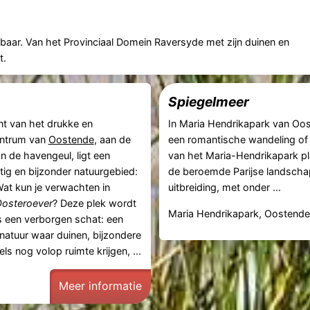
baar. Van het Provinciaal Domein Raversyde met zijn duinen en
t.
Spiegelmeer
t van het drukke en
In Maria Hendrikapark van Oos
entrum van
Oostende
, aan de
een romantische wandeling of
n de havengeul, ligt een
van het Maria-Hendrikapark pl
tig en bijzonder natuurgebied:
de beroemde Parijse landschap
Wat kun je verwachten in
uitbreiding, met onder ...
osteroever
? Deze plek wordt
Maria Hendrikapark, Oostend
s een verborgen schat: een
tnatuur waar duinen, bijzondere
ls nog volop ruimte krijgen, ...
Meer informatie