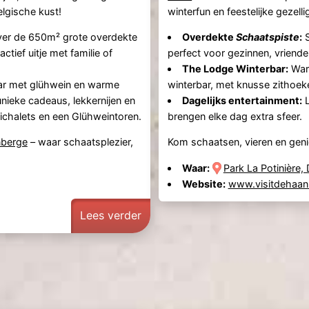
lgische kust!
winterfun en feestelijke gezelli
over de 650m² grote overdekte
Overdekte
Schaatspiste
:
S
ctief uitje met familie of
perfect voor gezinnen, vriend
The Lodge Winterbar:
Warm
bar met glühwein en warme
winterbar, met knusse zithoeke
unieke cadeaus, lekkernijen en
Dagelijks entertainment:
L
ichalets en een Glühweintoren.
brengen elke dag extra sfeer.
nberge
– waar schaatsplezier,
Kom schaatsen, vieren en geni
Waar:
Park La Potinière,
Website:
www.visitdehaan
Lees verder