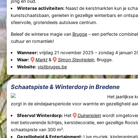
jong en oud.
Winterse activiteiten:
Naast de kerstmarkten kun je scha
kunstschaatsbaan, genieten in gezellige winterbars en ontsp
sfeervolle, grotendeels autoluwe centrum.
Beleef de winterse magie van
Brugge
– een perfecte combinati
cultuur en romantiek!
Wanneer:
vrijdag 21 november 2025
–
zondag 4 januari 
Waar:
Markt
&
Simon Stevinplein
, Brugge.
Website:
visitbruges.be
Schaatspiste & Winterdorp in Bredene
Het jaarlijkse
zorgt in de eindejaarsperiode voor warmte en gezelligheid aa
Sfeervol Winterdorp:
Het
Duinenplein
wordt omgetoverd
met betoverende lichtjes, kerstdecoratie, een gezellige Roos
schaatspiste van 300 m².
Gezelligheid & Entertainment:
Live muziek, kinderanimat