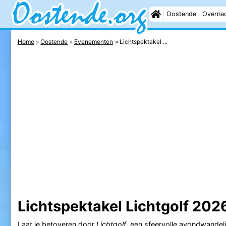
Oostende
Overna
Home
Oostende
Evenementen
Lichtspektakel ...
Lichtspektakel Lichtgolf 202
Laat je betoveren door
Lichtgolf
, een sfeervolle avondwandel