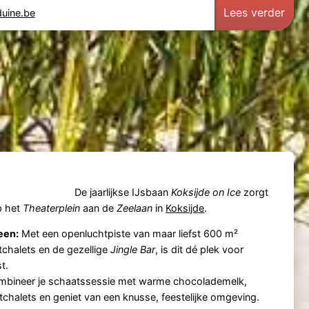
Lees verder
uine.be
De jaarlijkse IJsbaan
Koksijde on Ice
zorgt
p het
Theaterplein
aan de
Zeelaan
in
Koksijde
.
een:
Met een openluchtpiste van maar liefst 600 m²
stchalets en de gezellige
Jingle Bar
, is dit dé plek voor
t.
bineer je schaatssessie met warme chocolademelk,
tchalets en geniet van een knusse, feestelijke omgeving.