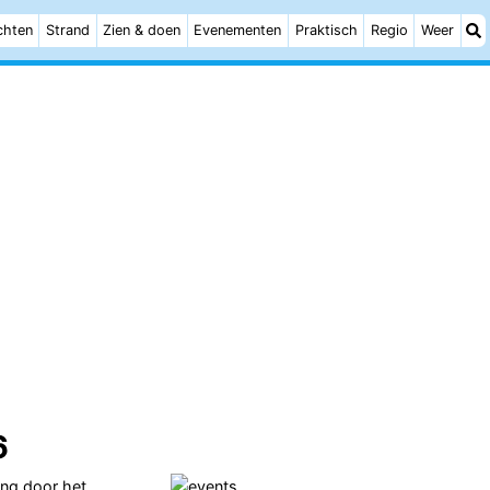
chten
Strand
Zien & doen
Evenementen
Praktisch
Regio
Weer
6
ing door het