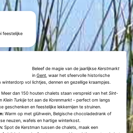
 feestelijke
Beleef de magie van de jaarlijkse
Kerstmarkt
in
Gent
, waar het sfeervolle historische
winterdorp vol lichtjes, dennen en gezellige kraampjes.
Meer dan 150 houten chalets staan verspreid van het
Sint-
n
Klein Turkije
tot aan de
Korenmarkt
– perfect om langs
e geschenken en feestelijke lekkernijen te struinen.
n:
Warm op met glühwein, Belgische chocoladedrank of
ntse neuzen, wafels en hartige winterkost.
n:
Spot de Kerstman tussen de chalets, maak een