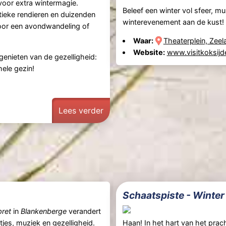
oor extra wintermagie.
Beleef een winter vol sfeer, m
tieke rendieren en duizenden
winterevenement aan de kust!
 voor een avondwandeling of
Waar:
Theaterplein, Zeel
Website:
www.visitkoksijd
enieten van de gezelligheid:
ele gezin!
Lees verder
Schaatspiste - Winter
pret
in
Blankenberge
verandert
htjes, muziek en gezelligheid.
Haan
! In het hart van het pra