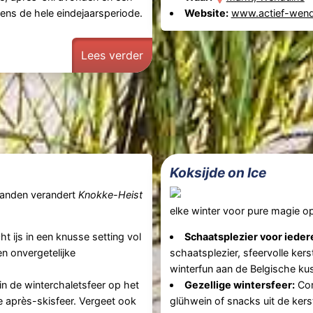
dens de hele eindejaarsperiode.
Website:
www.actief-wend
Lees verder
Koksijde on Ice
aanden verandert
Knokke-Heist
elke winter voor pure magie o
t ijs in een knusse setting vol
Schaatsplezier voor ieder
n onvergetelijke
schaatsplezier, sfeervolle ker
winterfun aan de Belgische kus
n de winterchaletsfeer op het
Gezellige wintersfeer:
Com
e après-skisfeer. Vergeet ook
glühwein of snacks uit de kers