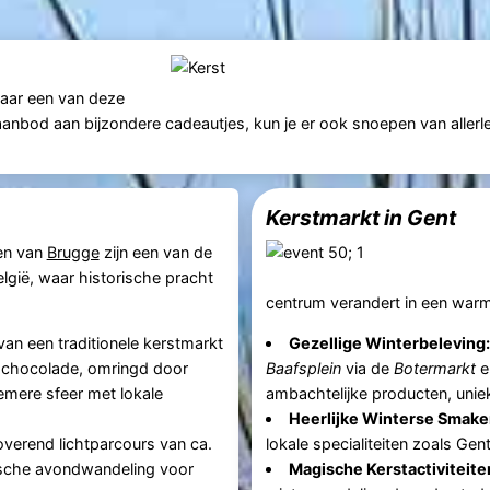
naar een van deze
bod aan bijzondere cadeautjes, kun je er ook snoepen van allerlei
Kerstmarkt in Gent
en van
Brugge
zijn een van de
lgië, waar historische pracht
centrum verandert in een warm 
van een traditionele kerstmarkt
Gezellige Winterbeleving:
 chocolade, omringd door
Baafsplein
via de
Botermarkt
e
iemere sfeer met lokale
ambachtelijke producten, uniek
Heerlijke Winterse Smake
overend lichtparcours van ca.
lokale specialiteiten zoals Ge
agische avondwandeling voor
Magische Kerstactiviteite