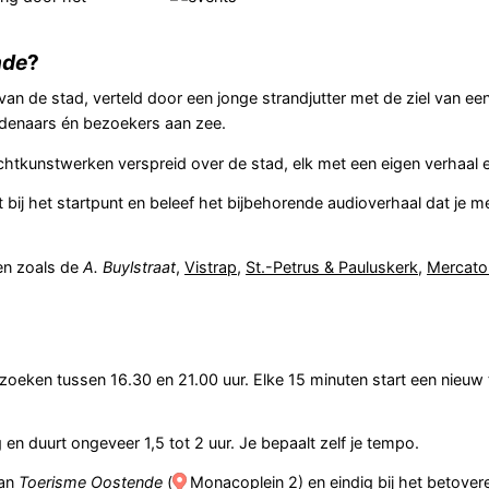
nde
?
an de stad, verteld door een jonge strandjutter met de ziel van een
ndenaars én bezoekers aan zee.
tkunstwerken verspreid over de stad, elk met een eigen verhaal e
bij het startpunt en beleef het bijbehorende audioverhaal dat je 
en zoals de
A. Buylstraat
,
Vistrap
,
St.-Petrus & Pauluskerk
,
Mercato
zoeken tussen 16.30 en 21.00 uur. Elke 15 minuten start een nieuw t
 en duurt ongeveer 1,5 tot 2 uur. Je bepaalt zelf je tempo.
van
Toerisme Oostende
(
Monacoplein 2
) en eindig bij het betove