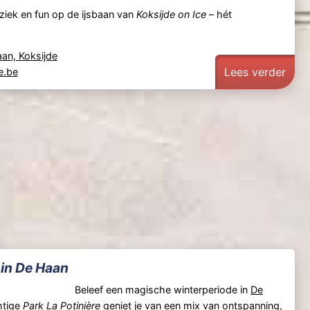
uziek en fun op de ijsbaan van
Koksijde on Ice
– hét
aan, Koksijde
Lees verder
e.be
 in De Haan
Beleef een magische winterperiode in
De
chtige
Park La Potinière
geniet je van een mix van ontspanning,