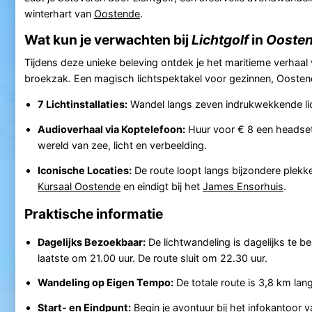
winterhart van
Oostende
.
Wat kun je verwachten bij
Lichtgolf
in
Ooste
Tijdens deze unieke beleving ontdek je het maritieme verhaal v
broekzak. Een magisch lichtspektakel voor gezinnen, Ooste
7 Lichtinstallaties:
Wandel langs zeven indrukwekkende lich
Audioverhaal via Koptelefoon:
Huur voor € 8 een headset 
wereld van zee, licht en verbeelding.
Iconische Locaties:
De route loopt langs bijzondere plekk
Kursaal Oostende
en eindigt bij het
James Ensorhuis
.
Praktische informatie
Dagelijks Bezoekbaar:
De lichtwandeling is dagelijks te be
laatste om 21.00 uur. De route sluit om 22.30 uur.
Wandeling op Eigen Tempo:
De totale route is 3,8 km lang
Start- en Eindpunt:
Begin je avontuur bij het infokantoor 