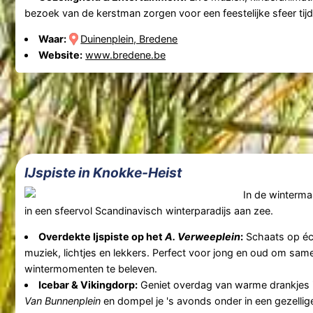
bezoek van de kerstman zorgen voor een feestelijke sfeer tij
Waar:
Duinenplein, Bredene
Website:
www.bredene.be
IJspiste in Knokke-Heist
In de winterm
in een sfeervol Scandinavisch winterparadijs aan zee.
Overdekte Ijspiste op het
A. Verweeplein
:
Schaats op éch
muziek, lichtjes en lekkers. Perfect voor jong en oud om same
wintermomenten te beleven.
Icebar & Vikingdorp:
Geniet overdag van warme drankjes i
Van Bunnenplein
en dompel je 's avonds onder in een gezellig