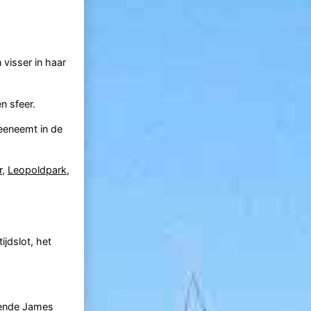
 visser in haar
n sfeer.
meeneemt in de
r
,
Leopoldpark
,
ijdslot, het
rende
James