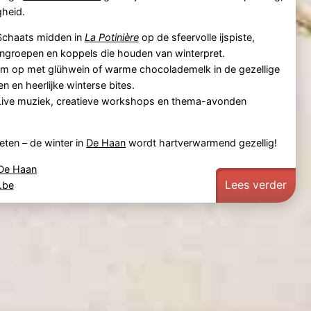
gheid.
chaats midden in
La Potinière
op de sfeervolle ijspiste,
engroepen en koppels die houden van winterpret.
 op met glühwein of warme chocolademelk in de gezellige
n en heerlijke winterse bites.
ive muziek, creatieve workshops en thema-avonden
eten – de winter in
De Haan
wordt hartverwarmend gezellig!
 De Haan
Lees verder
.be