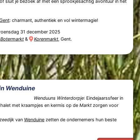
f sluit je bezoek af met een sprookjesachtig avontuur in het
Gent
: charmant, authentiek en vol wintermagie!
oensdag 31 december 2025
Botermarkt
&
Korenmarkt
, Gent.
 in Wenduine
Wenduuns Winterdorpje
: Eindejaarssfeer in
erchalet met kraampjes en kermis op de
Markt
zorgen voor
zeedijk
van
Wenduine
zetten de ondernemers hun beste