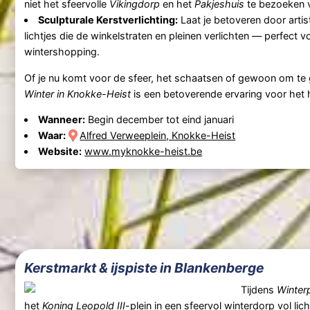
niet het sfeervolle
Vikingdorp
en het
Pakjeshuis
te bezoeken v
Sculpturale Kerstverlichting:
Laat je betoveren door artis
lichtjes die de winkelstraten en pleinen verlichten — perfect
wintershopping.
Of je nu komt voor de sfeer, het schaatsen of gewoon om te g
Winter in Knokke-Heist
is een betoverende ervaring voor het h
Wanneer:
Begin december tot eind januari
Waar:
Alfred Verweeplein, Knokke-Heist
Website:
www.myknokke-heist.be
Kerstmarkt & ijspiste in Blankenberge
Tijdens
Winter
het
Koning Leopold III
-plein in een sfeervol winterdorp vol lic