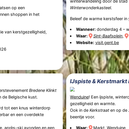
winterwandeling door de stad o
atsen op een
Winterwonderkasteel
.
annen shoppen in het
Beleef de warme kerstsfeer in
Wanneer:
donderdag 4
–
w
e van kerstgezelligheid,
Waar:
Sint-Baafsplein
,
Website:
visit.gent.be
2026
IJspiste & Kerstmarkt
 kerstevenement
Bredene Klinkt
n de Belgische kust.
Wenduine
! Een ijspiste, wint
gezelligheid en warmte.
 tot een knus winterdorp
Ook in de
Kerkstraat
en op de
terbar en een overdekte
beentje voor.
ie, après-ski avonden en een
Waar:
Markt, Wenduine