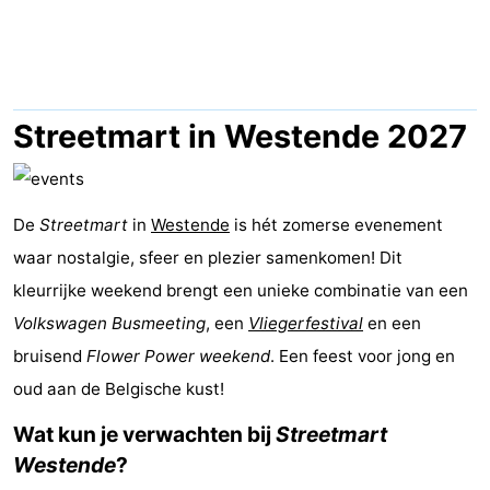
-
Breeduyn
-
Village
Hippodroom
Last
Streetmart in Westende 2027
minutes
Strand
Zien
De
Streetmart
in
Westende
is hét zomerse evenement
waar nostalgie, sfeer en plezier samenkomen! Dit
&
Bezienswaardigheden
kleurrijke weekend brengt een unieke combinatie van een
doen
-
Volkswagen Busmeeting
, een
Vliegerfestival
en een
bruisend
Flower Power weekend
. Een feest voor jong en
Musea
-
oud aan de Belgische kust!
Monumenten
-
Wat kun je verwachten bij
Streetmart
Westende
?
Kerken
-