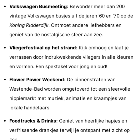
Volkswagen Busmeeting:
Bewonder meer dan 200
Uitkijkpunten
Attracties
vintage Volkswagen busjes uit de jaren ’60 en ’70 op de
-
Koning Ridderdijk
. Ontmoet andere liefhebbers en
geniet van de nostalgische sfeer aan zee.
Rondvaarten
-
Vliegerfestival op het strand
:
Kijk omhoog en laat je
Speeltuinen
-
verrassen door indrukwekkende vliegers in alle kleuren
Binnenspeeltuinen
-
en vormen. Een spektakel voor jong en oud!
Bowlen
-
Flower Power Weekend:
De binnenstraten van
Westende-Bad
worden omgetoverd tot een sfeervolle
Minigolfbanen
Wellness
hippiemarkt met muziek, animatie en kraampjes van
centra
Dorpen
lokale handelaars.
&
Natuur
Foodtrucks & Drinks:
Geniet van heerlijke hapjes en
verfrissende drankjes terwijl je ontspant met zicht op
Steden
Sporten
zee.