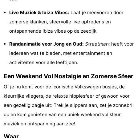
-
Live Muziek & Ibiza Vibes:
Laat je meevoeren door
zomerse klanken, sfeervolle live optredens en
Zwembaden
-
ontspannende Ibiza vibes op de zeedijk.
Fietsen
-
Randanimatie voor Jong en Oud:
Streetmart
heeft voor
Wandelen
-
iedereen wat te bieden, met entertainment en
activiteiten voor alle leeftijden.
Paardrijden
-
Een Weekend Vol Nostalgie en Zomerse Sfeer
Golfbanen
-
Of je nu komt voor de iconische Volkswagen busjes, de
Surfen
Eten
kleurrijke vliegers
, de relaxte hippiesfeer of gewoon voor
een gezellig dagje uit: Trek je slippers aan, zet je zonnebril
en
Evenementen
op en kom genieten van een uniek weekend vol kleur,
drinken
Praktisch
muziek en ontspanning aan zee!
Forum
Waar