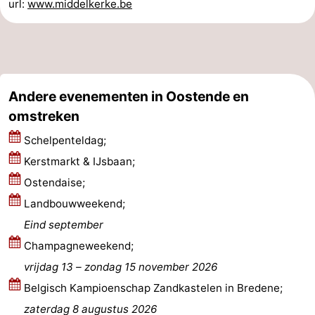
url:
www.middelkerke.be
Middelkerke
-
Westende
-
Nieuwpoort
-
Andere evenementen in Oostende en
omstreken
Oostduinkerke
-
Schelpenteldag;
Koksijde
-
Kerstmarkt & IJsbaan;
De
-
Ostendaise;
Landbouwweekend;
Panne
Natuur
Weer
Eind september
Westhoek
Contact
Champagneweekend;
vrijdag 13
–
zondag 15 november 2026
Belgisch Kampioenschap Zandkastelen in Bredene;
zaterdag 8 augustus 2026