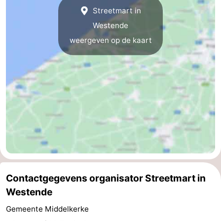
Streetmart in
Gent
-
Westende
Ieper
De
weergeven op de kaart
Kust
-
Natuur
-
Het
Knokke-
-
Zwin
Heist
Zeebrugge
-
Blankenberge
-
Wenduine
-
Contactgegevens organisator Streetmart in
Westende
De
-
Gemeente Middelkerke
Haan
Bredene
-