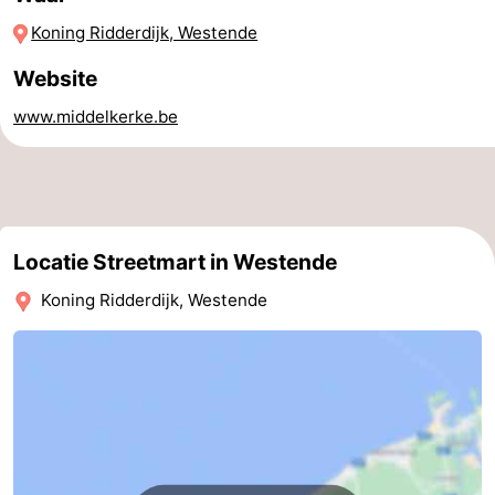
Koning Ridderdijk, Westende
Route
Website
-
www.middelkerke.be
Parkeren
-
Kusttram
Reisboekenwinkel
Nieuws
Locatie Streetmart in Westende
Medische
Koning Ridderdijk, Westende
adressen
Regio
West-
Vlaanderen
-
Brugge
-