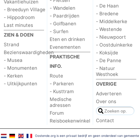
- Fietsen
Vakantiehuizen
- De Haan
- Wandelen
- Breeduyn Village
- Bredene
- Paardrijden
- Hippodroom
- Middelkerke
- Golfbanen
Last minutes
- Westende
- Surfen
ZIEN & DOEN
- Nieuwpoort
Eten en drinken
Strand
- Oostduinkerke
Evenementen
Bezienswaardigheden
- Koksijde
PRAKTISCHE
- Musea
- De Panne
INFO.
- Monumenten
- Natuur
Westhoek
- Kerken
Route
- Uitkijkpunten
- Parkeren
OVERIGE
- Kusttram
Adverteren
Medische
Over ons
adressen
Forum
Contact
Reisboekenwinkel
Oostende.org is een privaat bedrijf en geen onderdeel van gemeente