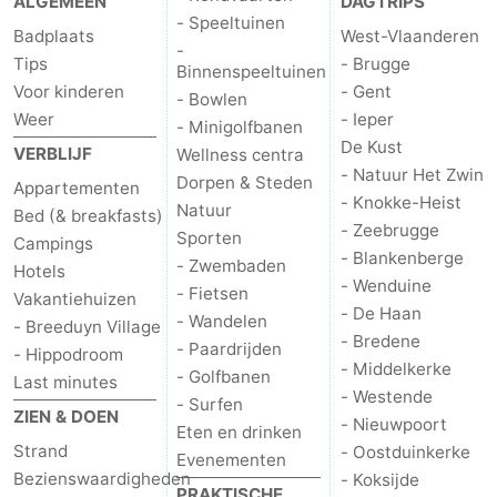
ALGEMEEN
DAGTRIPS
- Speeltuinen
Badplaats
West-Vlaanderen
-
Tips
- Brugge
Binnenspeeltuinen
Voor kinderen
- Gent
- Bowlen
Weer
- Ieper
- Minigolfbanen
De Kust
VERBLIJF
Wellness centra
- Natuur Het Zwin
Dorpen & Steden
Appartementen
- Knokke-Heist
Natuur
Bed (& breakfasts)
- Zeebrugge
Sporten
Campings
- Blankenberge
- Zwembaden
Hotels
- Wenduine
- Fietsen
Vakantiehuizen
- De Haan
- Wandelen
- Breeduyn Village
- Bredene
- Paardrijden
- Hippodroom
- Middelkerke
- Golfbanen
Last minutes
- Westende
- Surfen
ZIEN & DOEN
- Nieuwpoort
Eten en drinken
Strand
- Oostduinkerke
Evenementen
Bezienswaardigheden
- Koksijde
PRAKTISCHE