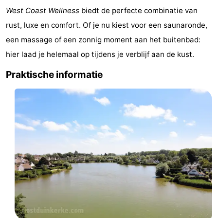
West Coast Wellness
biedt de perfecte combinatie van
-
rust, luxe en comfort. Of je nu kiest voor een saunaronde,
Zwembaden
-
een massage of een zonnig moment aan het buitenbad:
hier laad je helemaal op tijdens je verblijf aan de kust.
Fietsen
-
Praktische informatie
Wandelen
-
Paardrijden
-
Golfbanen
-
Surfen
Eten
en
Evenementen
drinken
Praktisch
Forum