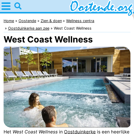
Home
Oostende
Home
Oostende
Zien & doen
Wellness centra
Oostduinkerke aan zee
West Coast Wellness
Tips
West Coast Wellness
Voor
kinderen
Overnachten
Appartementen
Bed
(&
Campings
breakfasts)
Hotels
Vakantiehuizen
Het
West Coast Wellness
in
Oostduinkerke
is een heerlijke