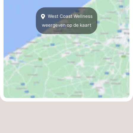
Middelkerke
-
West Coast Wellness
Westende
-
weergeven op de kaart
Nieuwpoort
-
Oostduinkerke
-
Koksijde
-
De
-
Panne
Natuur
Weer
Westhoek
Contact