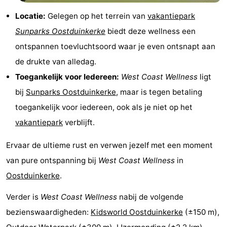
Route
Locatie:
Gelegen op het terrein van
vakantiepark
Sunparks Oostduinkerke
biedt deze wellness een
-
ontspannen toevluchtsoord waar je even ontsnapt aan
Parkeren
-
de drukte van alledag.
Toegankelijk voor Iedereen:
West Coast Wellness
ligt
Kusttram
Reisboekenwinkel
bij
Sunparks Oostduinkerke
, maar is tegen betaling
Nieuws
toegankelijk voor iedereen, ook als je niet op het
vakantiepark
verblijft.
Medische
Ervaar de ultieme rust en verwen jezelf met een moment
adressen
Regio
van pure ontspanning bij
West Coast Wellness
in
West-
Oostduinkerke
.
Verder is
West Coast Wellness
nabij de volgende
Vlaanderen
-
bezienswaardigheden:
Kidsworld Oostduinkerke
(±150 m),
Brugge
-