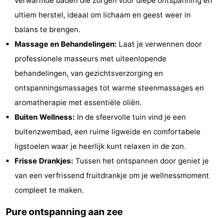
verwarmde baden die zorgen voor diepe ontspanning en
Uitkijkpunten
Attracties
ultiem herstel, ideaal om lichaam en geest weer in
balans te brengen.
-
Massage en Behandelingen:
Laat je verwennen door
Rondvaarten
-
professionele masseurs met uiteenlopende
behandelingen, van gezichtsverzorging en
Speeltuinen
-
ontspanningsmassages tot warme steenmassages en
Binnenspeeltuinen
-
aromatherapie met essentiële oliën.
Buiten Wellness:
In de sfeervolle tuin vind je een
Bowlen
-
buitenzwembad, een ruime ligweide en comfortabele
Minigolfbanen
Wellness
ligstoelen waar je heerlijk kunt relaxen in de zon.
Frisse Drankjes:
Tussen het ontspannen door geniet je
centra
Dorpen
van een verfrissend fruitdrankje om je wellnessmoment
&
Natuur
compleet te maken.
Steden
Sporten
Pure ontspanning aan zee