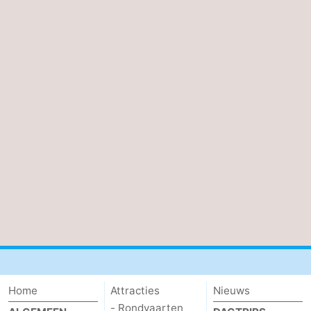
Home
Attracties
Nieuws
- Rondvaarten