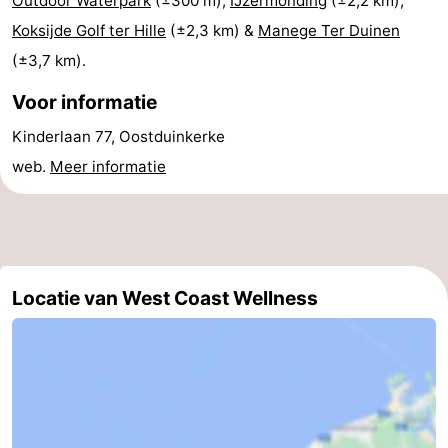
Outdoor Waterpark
(±300 m),
IJzermonding
(±2,2 km),
Koksijde Golf ter Hille
(±2,3 km) &
Manege Ter Duinen
Gent
-
(±3,7 km).
Ieper
De
Voor informatie
Kust
-
Kinderlaan 77, Oostduinkerke
web.
Meer informatie
Natuur
-
Het
Knokke-
-
Zwin
Heist
Zeebrugge
-
Locatie van West Coast Wellness
Blankenberge
-
Wenduine
-
De
-
Haan
Bredene
-