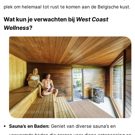
plek om helemaal tot rust te komen aan de Belgische kust.
-
Wat kun je verwachten bij
West Coast
Breeduyn
-
Wellness
?
Village
Hippodroom
Last
minutes
Strand
Zien
&
Bezienswaardigheden
doen
-
Musea
-
Monumenten
-
Sauna’s en Baden:
Geniet van diverse sauna’s en
Kerken
-