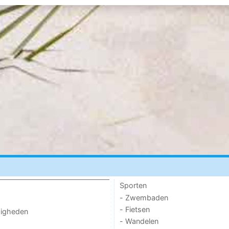
Sporten
- Zwembaden
- Fietsen
digheden
- Wandelen