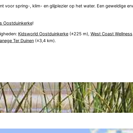
nt voor spring-, klim- en glijplezier op het water. Een geweldige er
s Oostduinkerke
!
digheden:
Kidsworld Oostduinkerke
(±225 m),
West Coast Wellness
anege Ter Duinen
(±3,4 km).