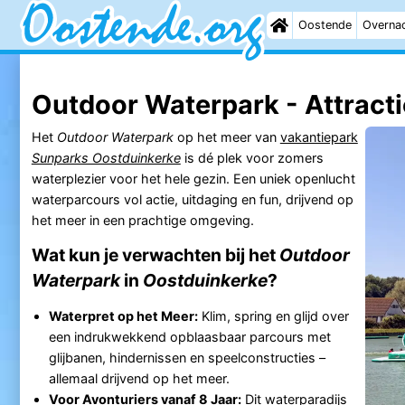
Oostende
Overna
Outdoor Waterpark - Attracti
Het
Outdoor Waterpark
op het meer van
vakantiepark
Sunparks Oostduinkerke
is dé plek voor zomers
waterplezier voor het hele gezin. Een uniek openlucht
waterparcours vol actie, uitdaging en fun, drijvend op
het meer in een prachtige omgeving.
Wat kun je verwachten bij het
Outdoor
Waterpark
in
Oostduinkerke
?
Waterpret op het Meer:
Klim, spring en glijd over
een indrukwekkend opblaasbaar parcours met
glijbanen, hindernissen en speelconstructies –
allemaal drijvend op het meer.
Voor Avonturiers vanaf 8 Jaar:
Dit waterparadijs