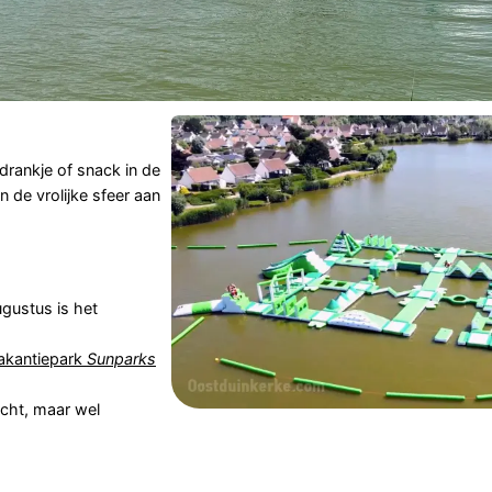
drankje of snack in de
n de vrolijke sfeer aan
ugustus is het
akantiepark
Sunparks
icht, maar wel