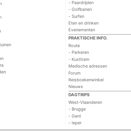
- Paardrijden
n
- Golfbanen
- Surfen
n
Eten en drinken
Evenementen
n
PRAKTISCHE INFO.
tuinen
Route
- Parkeren
en
- Kusttram
ra
Medische adressen
den
Forum
Reisboekenwinkel
Nieuws
DAGTRIPS
West-Vlaanderen
- Brugge
- Gent
- Ieper