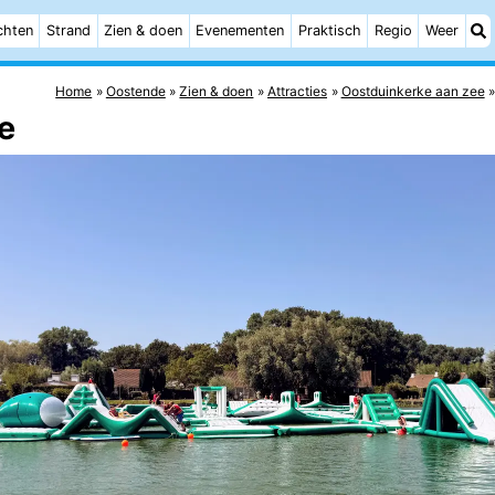
chten
Strand
Zien & doen
Evenementen
Praktisch
Regio
Weer
Home
Oostende
Zien & doen
Attracties
Oostduinkerke aan zee
e