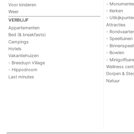
- Monumente
Voor kinderen
- Kerken
Weer
- Uitkijkpunte
VERBLIJF
Attracties
Appartementen
- Rondvaarte
Bed (& breakfasts)
- Speeltuinen
Campings
- Binnenspeel
Hotels
- Bowlen
Vakantiehuizen
- Minigolfban
- Breeduyn Village
Wellness cent
- Hippodroom
Dorpen & Ste
Last minutes
Natuur