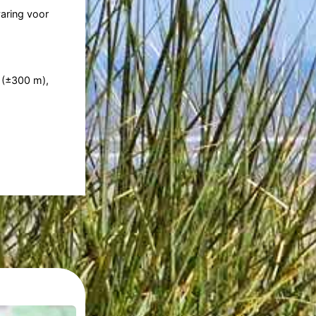
varing voor
(±300 m),