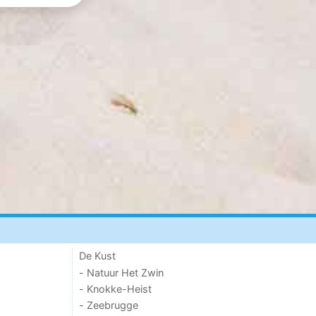
De Kust
- Natuur Het Zwin
- Knokke-Heist
- Zeebrugge