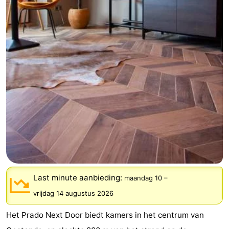
-
Breeduyn
-
Village
Hippodroom
Last
minutes
Strand
Zien
&
Bezienswaardigheden
doen
-
Musea
-
Last minute aanbieding:
maandag 10
–
vrijdag 14 augustus 2026
Monumenten
-
Het Prado Next Door biedt kamers in het centrum van
Kerken
-