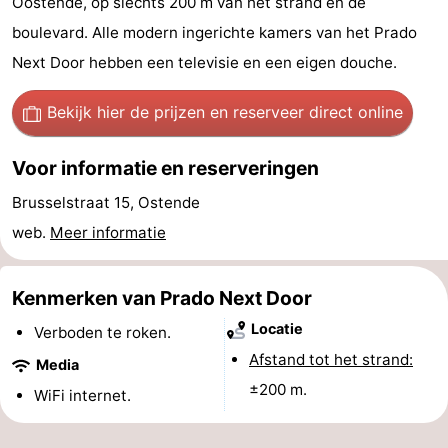
Oostende, op slechts 200 m van het strand en de
Uitkijkpunten
Attracties
boulevard. Alle modern ingerichte kamers van het Prado
Next Door hebben een televisie en een eigen douche.
-
Bekijk hier de prijzen
en reserveer direct online
Rondvaarten
-
Speeltuinen
-
Voor informatie en reserveringen
Brusselstraat 15, Ostende
Binnenspeeltuinen
-
web.
Meer informatie
Bowlen
-
Kenmerken van Prado Next Door
Minigolfbanen
Wellness
Locatie
Verboden te roken.
centra
Dorpen
Afstand tot het strand:
Media
&
Natuur
±200 m.
WiFi internet.
Steden
Sporten