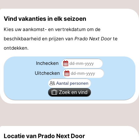
Gent
-
Vind vakanties in elk seizoen
Ieper
De
Kies uw aankomst- en vertrekdatum om de
Kust
-
beschikbaarheid en prijzen van
Prado Next Door
te
ontdekken.
Natuur
-
Inchecken
Het
Knokke-
-
Uitchecken
Zwin
Heist
Zeebrugge
-
Zoek en vind
Blankenberge
-
Wenduine
-
De
-
Locatie van Prado Next Door
Haan
Bredene
-