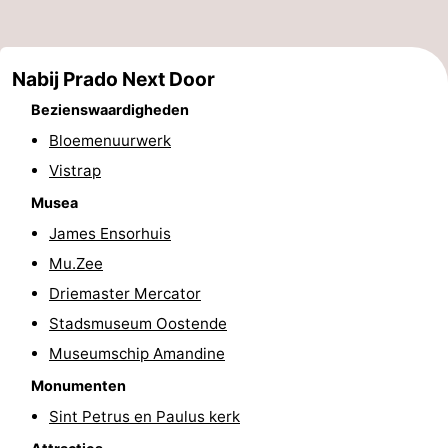
-
Zwembaden
-
Nabij Prado Next Door
Bezienswaardigheden
Fietsen
-
Bloemenuurwerk
Wandelen
-
Vistrap
Musea
Paardrijden
-
James Ensorhuis
Golfbanen
-
Mu.Zee
Driemaster Mercator
Surfen
Eten
Stadsmuseum Oostende
en
Evenementen
Museumschip Amandine
Monumenten
drinken
Praktisch
Sint Petrus en Paulus kerk
Forum