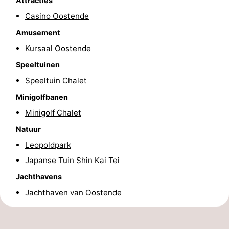
Attracties
Route
Casino Oostende
Amusement
-
Kursaal Oostende
Parkeren
-
Speeltuinen
Speeltuin Chalet
Kusttram
Reisboekenwinkel
Minigolfbanen
Nieuws
Minigolf Chalet
Natuur
Medische
Leopoldpark
adressen
Regio
Japanse Tuin Shin Kai Tei
West-
Jachthavens
Jachthaven van Oostende
Vlaanderen
-
Brugge
-