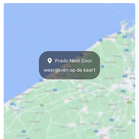
Middelkerke
-
Westende
-
Nieuwpoort
-
Oostduinkerke
-
Prado Next Door
Koksijde
-
weergeven op de kaart
De
-
Panne
Natuur
Weer
Westhoek
Contact