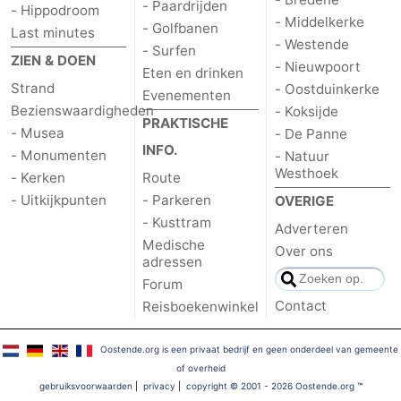
- Paardrijden
- Hippodroom
- Middelkerke
- Golfbanen
Last minutes
- Westende
- Surfen
ZIEN & DOEN
- Nieuwpoort
Eten en drinken
Strand
- Oostduinkerke
Evenementen
Bezienswaardigheden
- Koksijde
PRAKTISCHE
- Musea
- De Panne
INFO.
- Monumenten
- Natuur
Westhoek
- Kerken
Route
- Uitkijkpunten
- Parkeren
OVERIGE
- Kusttram
Adverteren
Medische
Over ons
adressen
Forum
Contact
Reisboekenwinkel
Oostende.org is een privaat bedrijf en geen onderdeel van gemeente
of overheid
gebruiksvoorwaarden
|
privacy
|
copyright © 2001 - 2026 Oostende.org
™