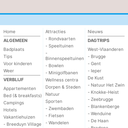
Home
Attracties
Nieuws
- Rondvaarten
ALGEMEEN
DAGTRIPS
- Speeltuinen
Badplaats
West-Vlaanderen
-
Tips
- Brugge
Binnenspeeltuinen
Voor kinderen
- Gent
- Bowlen
Weer
- Ieper
- Minigolfbanen
De Kust
VERBLIJF
Wellness centra
- Natuur Het Zwin
Dorpen & Steden
Appartementen
- Knokke-Heist
Natuur
Bed (& breakfasts)
- Zeebrugge
Sporten
Campings
- Blankenberge
- Zwembaden
Hotels
- Wenduine
- Fietsen
Vakantiehuizen
- De Haan
- Wandelen
- Breeduyn Village
- Bredene