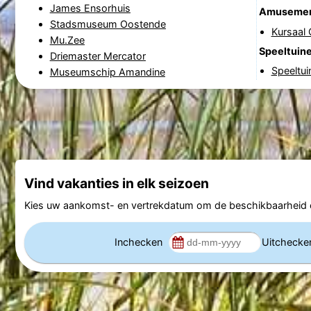
James Ensorhuis
Amuseme
Stadsmuseum Oostende
Kursaal
Mu.Zee
Speeltuin
Driemaster Mercator
Speeltui
Museumschip Amandine
Vind vakanties in elk seizoen
Kies uw aankomst- en vertrekdatum om de beschikbaarheid e
Inchecken
Uitcheck