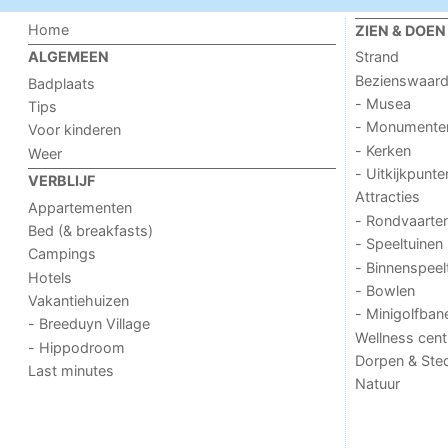
Home
ZIEN & DOEN
Strand
ALGEMEEN
Bezienswaar
Badplaats
- Musea
Tips
- Monumente
Voor kinderen
- Kerken
Weer
- Uitkijkpunte
VERBLIJF
Attracties
Appartementen
- Rondvaarte
Bed (& breakfasts)
- Speeltuinen
Campings
- Binnenspeel
Hotels
- Bowlen
Vakantiehuizen
- Minigolfban
- Breeduyn Village
Wellness cent
- Hippodroom
Dorpen & Ste
Last minutes
Natuur