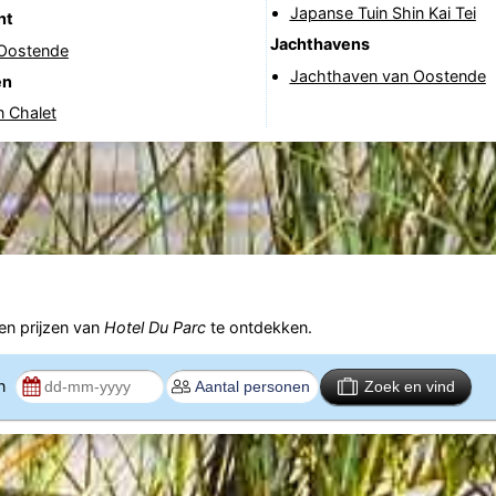
Japanse Tuin Shin Kai Tei
nt
Jachthavens
 Oostende
Jachthaven van Oostende
en
n Chalet
n prijzen van
Hotel Du Parc
te ontdekken.
en
Zoek en vind