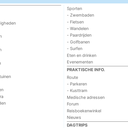
Sporten
- Zwembaden
- Fietsen
digheden
- Wandelen
- Paardrijden
n
- Golfbanen
- Surfen
n
Eten en drinken
Evenementen
n
PRAKTISCHE INFO.
tuinen
Route
- Parkeren
en
- Kusttram
ra
Medische adressen
den
Forum
Reisboekenwinkel
Nieuws
DAGTRIPS