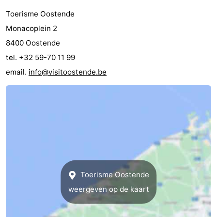
Uitkijkpunten
Attracties
Toerisme Oostende
Monacoplein 2
-
8400 Oostende
Rondvaarten
-
tel. +32 59-70 11 99
email.
info@visitoostende.be
Speeltuinen
-
Binnenspeeltuinen
-
Bowlen
-
Minigolfbanen
Wellness
centra
Dorpen
Toerisme Oostende
&
Natuur
weergeven op de kaart
Steden
Sporten