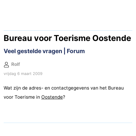
-
Breeduyn
-
Village
Hippodroom
Last
Bureau voor Toerisme Oostende
minutes
Strand
Veel gestelde vragen | Forum
Zien
Rolf
vrijdag 6 maart 2009
&
Bezienswaardigheden
Wat zijn de adres- en contactgegevens van het Bureau
doen
-
voor Toerisme in
Oostende
?
Musea
-
Monumenten
-
Kerken
-