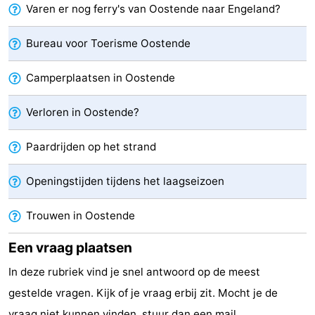
Varen er nog ferry's van Oostende naar Engeland?
Route
Bureau voor Toerisme Oostende
-
Camperplaatsen in Oostende
Parkeren
-
Verloren in Oostende?
Kusttram
Reisboekenwinkel
Paardrijden op het strand
Nieuws
Medische
Openingstijden tijdens het laagseizoen
adressen
Regio
Trouwen in Oostende
West-
Een vraag plaatsen
In deze rubriek vind je snel antwoord op de meest
Vlaanderen
-
gestelde vragen. Kijk of je vraag erbij zit. Mocht je de
Brugge
-
vraag niet kunnen vinden, stuur dan een
mail
.