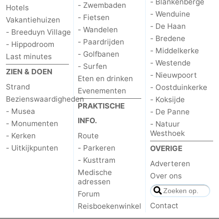
- Blankenberge
- Zwembaden
Hotels
- Wenduine
- Fietsen
Vakantiehuizen
- De Haan
- Wandelen
- Breeduyn Village
- Bredene
- Paardrijden
- Hippodroom
- Middelkerke
- Golfbanen
Last minutes
- Westende
- Surfen
ZIEN & DOEN
- Nieuwpoort
Eten en drinken
Strand
- Oostduinkerke
Evenementen
Bezienswaardigheden
- Koksijde
PRAKTISCHE
- Musea
- De Panne
INFO.
- Monumenten
- Natuur
Westhoek
- Kerken
Route
- Uitkijkpunten
- Parkeren
OVERIGE
- Kusttram
Adverteren
Medische
Over ons
adressen
Forum
Contact
Reisboekenwinkel