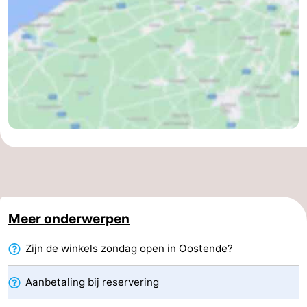
-
Zwembaden
-
Fietsen
-
Wandelen
-
Paardrijden
-
Golfbanen
-
Surfen
Eten
Meer onderwerpen
en
Evenementen
Zijn de winkels zondag open in Oostende?
drinken
Praktisch
Aanbetaling bij reservering
Forum