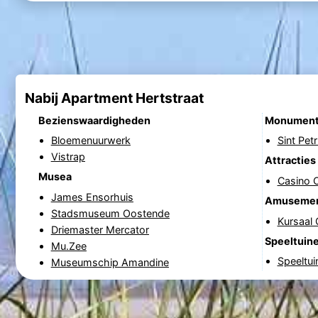
Nabij Apartment Hertstraat
Bezienswaardigheden
Monumen
Bloemenuurwerk
Sint Pet
Vistrap
Attracties
Musea
Casino 
James Ensorhuis
Amuseme
Stadsmuseum Oostende
Kursaal
Driemaster Mercator
Speeltuin
Mu.Zee
Speeltui
Museumschip Amandine