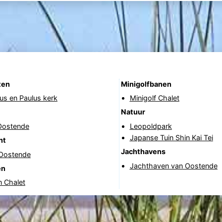
ten
Minigolfbanen
rus en Paulus kerk
Minigolf Chalet
Natuur
Oostende
Leopoldpark
Japanse Tuin Shin Kai Tei
nt
Jachthavens
 Oostende
Jachthaven van Oostende
en
n Chalet