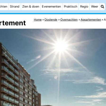
chten
Strand
Zien & doen
Evenementen
Praktisch
Regio
Weer
Home
Oostende
Overnachten
Appartementen
A
artement