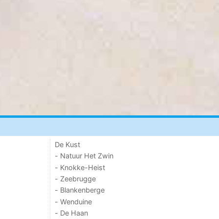
De Kust
- Natuur Het Zwin
- Knokke-Heist
- Zeebrugge
- Blankenberge
- Wenduine
- De Haan