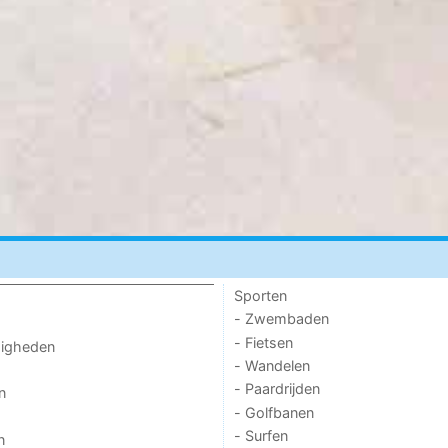
Sporten
- Zwembaden
- Fietsen
digheden
- Wandelen
- Paardrijden
n
- Golfbanen
- Surfen
n