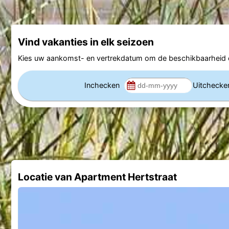
Vind vakanties in elk seizoen
Kies uw aankomst- en vertrekdatum om de beschikbaarheid e
Inchecken
Uitcheck
Locatie van Apartment Hertstraat