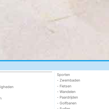
Sporten
- Zwembaden
- Fietsen
digheden
- Wandelen
- Paardrijden
n
- Golfbanen
- Surfen