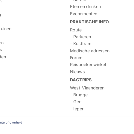
n
Eten en drinken
Evenementen
n
PRAKTISCHE INFO.
tuinen
Route
- Parkeren
en
- Kusttram
ra
Medische adressen
den
Forum
Reisboekenwinkel
Nieuws
DAGTRIPS
West-Vlaanderen
- Brugge
- Gent
- Ieper
nte of overheid