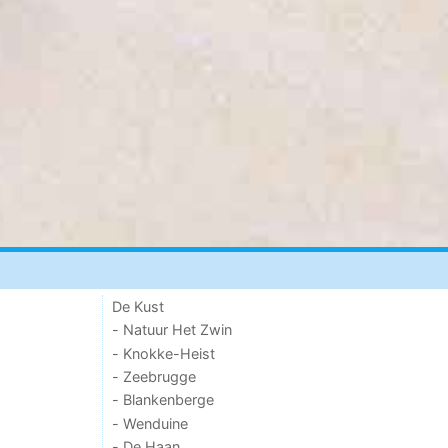
De Kust
- Natuur Het Zwin
- Knokke-Heist
- Zeebrugge
- Blankenberge
- Wenduine
- De Haan