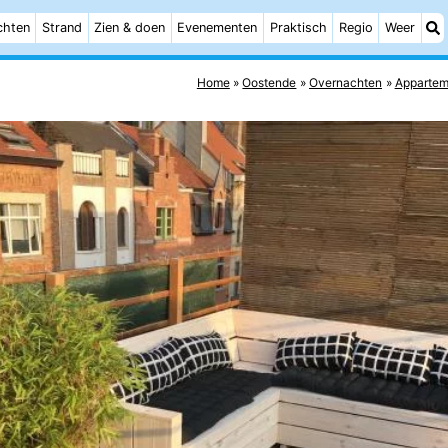
chten
Strand
Zien & doen
Evenementen
Praktisch
Regio
Weer
Home
Oostende
Overnachten
Appartem