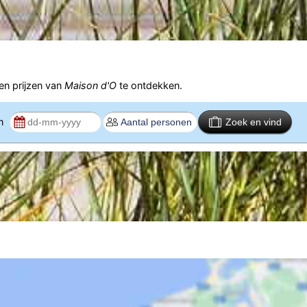
n prijzen van
Maison d'O
te ontdekken.
en
Zoek en vind