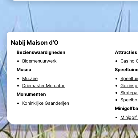
Nabij Maison d'O
Bezienswaardigheden
Attracties
Bloemenuurwerk
Casino 
Musea
Speeltuin
Mu.Zee
Speeltui
Driemaster Mercator
Gezinspl
Skatepa
Monumenten
Speelbo
Koninklijke Gaanderijen
Minigolfb
Minigolf