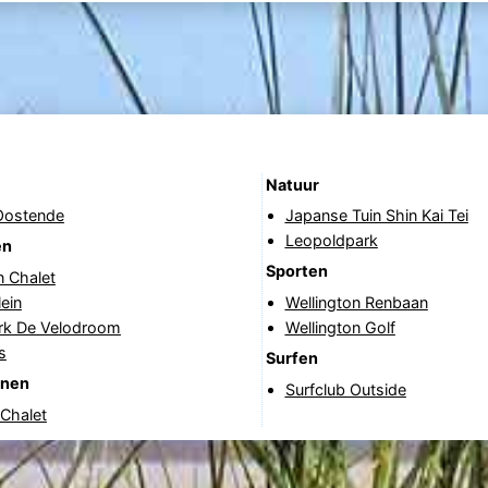
Natuur
Oostende
Japanse Tuin Shin Kai Tei
Leopoldpark
en
Sporten
n Chalet
ein
Wellington Renbaan
rk De Velodroom
Wellington Golf
s
Surfen
anen
Surfclub Outside
 Chalet