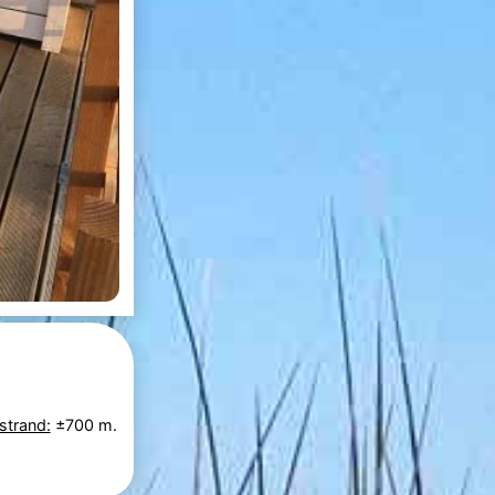
strand:
±700 m.