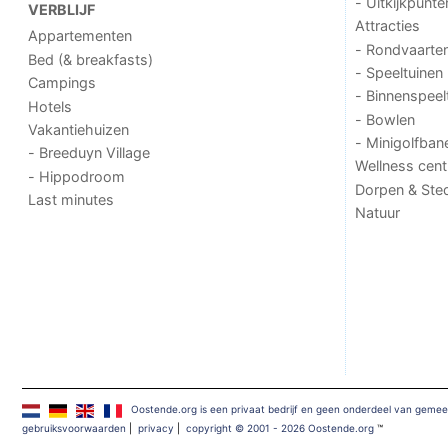
- Uitkijkpunte
VERBLIJF
Attracties
Appartementen
- Rondvaarte
Bed (& breakfasts)
- Speeltuinen
Campings
- Binnenspeel
Hotels
- Bowlen
Vakantiehuizen
- Minigolfban
- Breeduyn Village
Wellness cent
- Hippodroom
Dorpen & Ste
Last minutes
Natuur
Oostende.org is een privaat bedrijf en geen onderdeel van gemee
gebruiksvoorwaarden
|
privacy
|
copyright © 2001 - 2026 Oostende.org
™