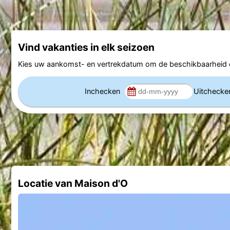
Vind vakanties in elk seizoen
Kies uw aankomst- en vertrekdatum om de beschikbaarheid e
Inchecken
Uitcheck
Locatie van Maison d'O