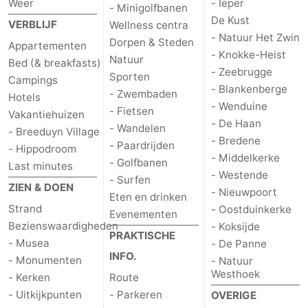
Weer
- Ieper
- Minigolfbanen
De Kust
VERBLIJF
Wellness centra
- Natuur Het Zwin
Dorpen & Steden
Appartementen
- Knokke-Heist
Natuur
Bed (& breakfasts)
- Zeebrugge
Sporten
Campings
- Blankenberge
- Zwembaden
Hotels
- Wenduine
- Fietsen
Vakantiehuizen
- De Haan
- Wandelen
- Breeduyn Village
- Bredene
- Paardrijden
- Hippodroom
- Middelkerke
- Golfbanen
Last minutes
- Westende
- Surfen
ZIEN & DOEN
- Nieuwpoort
Eten en drinken
Strand
- Oostduinkerke
Evenementen
Bezienswaardigheden
- Koksijde
PRAKTISCHE
- Musea
- De Panne
INFO.
- Monumenten
- Natuur
Westhoek
- Kerken
Route
- Uitkijkpunten
- Parkeren
OVERIGE