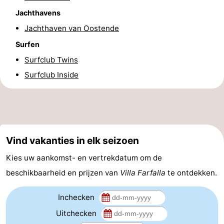
Jachthavens
Route
Jachthaven van Oostende
-
Surfen
Surfclub Twins
Parkeren
-
Surfclub Inside
Kusttram
Reisboekenwinkel
Nieuws
Medische
Vind vakanties in elk seizoen
adressen
Regio
Kies uw aankomst- en vertrekdatum om de
beschikbaarheid en prijzen van
Villa Farfalla
te ontdekken.
West-
Vlaanderen
-
Inchecken
Uitchecken
Brugge
-