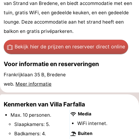
van Strand van Bredene, en biedt accommodatie met een
-
tuin, gratis WiFi, een gedeelde keuken, en een gedeelde
Breeduyn
-
lounge. Deze accommodatie aan het strand heeft een
balkon en gratis privéparkeren.
Village
Hippodroom
Last
Bekijk hier de prijzen
en reserveer direct online
minutes
Strand
Voor informatie en reserveringen
Zien
Frankrijklaan 35 B, Bredene
&
Bezienswaardigheden
web.
Meer informatie
doen
-
Kenmerken van Villa Farfalla
Musea
-
Media
Max. 10 personen.
Monumenten
-
WiFi internet.
Slaapkamers: 5.
Kerken
-
Badkamers: 4.
Buiten