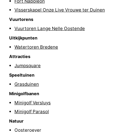
Fort Napoleon
-
Visserskapel Onze Live Vrouwe ter Duinen
Vuurtorens
Zwembaden
-
Vuurtoren Lange Nelle Oostende
Fietsen
-
Uitkijkpunten
Watertoren Bredene
Wandelen
-
Attracties
Paardrijden
-
Jumpsquare
Golfbanen
-
Speeltuinen
Grasduinen
Surfen
Eten
Minigolfbanen
en
Evenementen
Minigolf Versluys
Minigolf Parasol
drinken
Praktisch
Natuur
Forum
Oosteroever