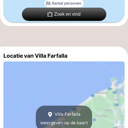
Gent
-
Zoek en vind
Ieper
De
Kust
-
Natuur
-
Locatie van Villa Farfalla
Het
Knokke-
-
Zwin
Heist
Zeebrugge
-
Blankenberge
-
Wenduine
-
De
-
Villa Farfalla
weergeven op de kaart
Haan
Bredene
-