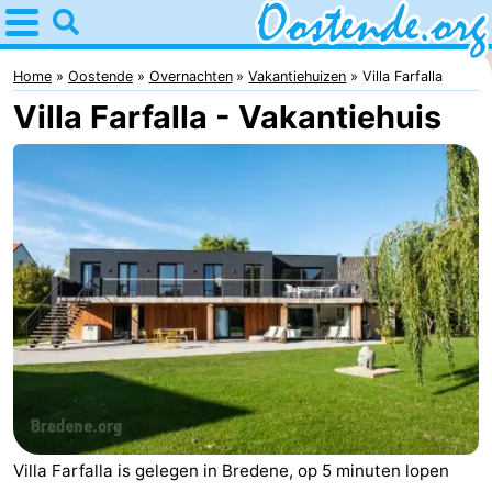
Home
Oostende
Home
Oostende
Overnachten
Vakantiehuizen
Villa Farfalla
Villa Farfalla - Vakantiehuis
Tips
Voor
kinderen
Overnachten
Appartementen
Bed
(&
Campings
breakfasts)
Hotels
Vakantiehuizen
Villa Farfalla is gelegen in Bredene, op 5 minuten lopen