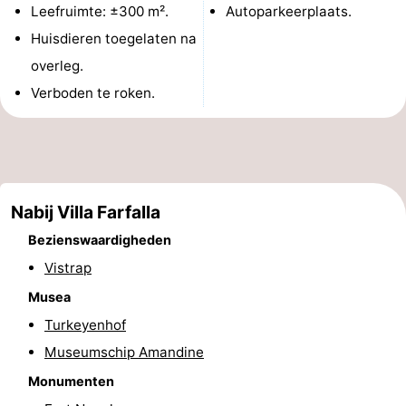
Leefruimte: ±300 m².
Autoparkeerplaats.
Uitkijkpunten
Attracties
Huisdieren toegelaten na
-
overleg.
Verboden te roken.
Rondvaarten
-
Speeltuinen
-
Binnenspeeltuinen
-
Nabij Villa Farfalla
Bowlen
-
Bezienswaardigheden
Vistrap
Minigolfbanen
Wellness
Musea
centra
Dorpen
Turkeyenhof
&
Natuur
Museumschip Amandine
Monumenten
Steden
Sporten