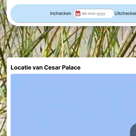
Inchecken
Uitcheck
Locatie van Cesar Palace