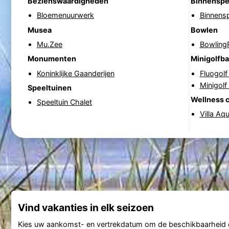
Bezienswaardigheden
Binnenspe
Bloemenuurwerk
Binnensp
Musea
Bowlen
Mu.Zee
Bowling
Monumenten
Minigolfb
Koninklijke Gaanderijen
Fluogol
Minigolf
Speeltuinen
Wellness 
Speeltuin Chalet
Villa Aq
Vind vakanties in elk seizoen
Kies uw aankomst- en vertrekdatum om de beschikbaarheid e