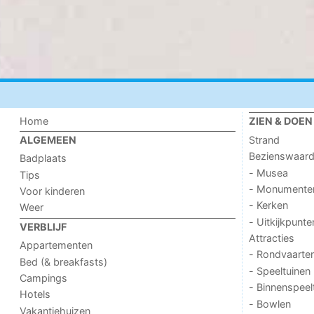
Home
ZIEN & DOEN
Strand
ALGEMEEN
Bezienswaar
Badplaats
- Musea
Tips
- Monumente
Voor kinderen
- Kerken
Weer
- Uitkijkpunte
VERBLIJF
Attracties
Appartementen
- Rondvaarte
Bed (& breakfasts)
- Speeltuinen
Campings
- Binnenspeel
Hotels
- Bowlen
Vakantiehuizen