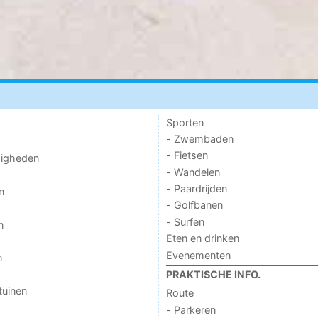
Sporten
- Zwembaden
- Fietsen
digheden
- Wandelen
- Paardrijden
n
- Golfbanen
- Surfen
n
Eten en drinken
Evenementen
n
PRAKTISCHE INFO.
tuinen
Route
- Parkeren