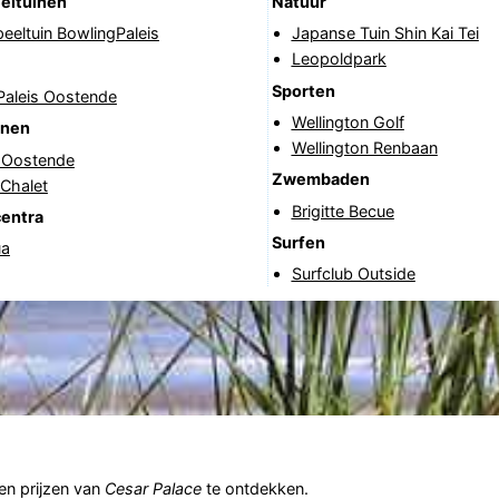
eltuinen
Natuur
eeltuin BowlingPaleis
Japanse Tuin Shin Kai Tei
Leopoldpark
Sporten
Paleis Oostende
Wellington Golf
anen
Wellington Renbaan
f Oostende
Zwembaden
 Chalet
Brigitte Becue
centra
Surfen
ua
Surfclub Outside
n prijzen van
Cesar Palace
te ontdekken.