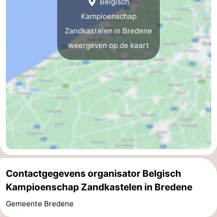
Belgisch
Gent
-
Kampioenschap
Zandkastelen in Bredene
Ieper
De
weergeven op de kaart
Kust
-
Natuur
-
Het
Knokke-
-
Zwin
Heist
Zeebrugge
-
Blankenberge
-
Wenduine
-
Contactgegevens organisator Belgisch
Kampioenschap Zandkastelen in Bredene
De
-
Gemeente Bredene
Haan
Bredene
-