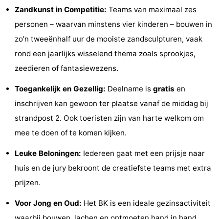
Zandkunst in Competitie:
Teams van maximaal zes
Uitkijkpunten
Attracties
personen – waarvan minstens vier kinderen – bouwen in
-
zo’n tweeënhalf uur de mooiste zandsculpturen, vaak
rond een jaarlijks wisselend thema zoals sprookjes,
Rondvaarten
-
zeedieren of fantasiewezens.
Speeltuinen
-
Toegankelijk en Gezellig:
Deelname is
gratis
en
Binnenspeeltuinen
-
inschrijven kan gewoon ter plaatse vanaf de middag bij
strandpost 2. Ook toeristen zijn van harte welkom om
Bowlen
-
mee te doen of te komen kijken.
Minigolfbanen
Wellness
Leuke Beloningen:
Iedereen gaat met een prijsje naar
centra
Dorpen
huis en de jury bekroont de creatiefste teams met extra
prijzen.
&
Natuur
Voor Jong en Oud:
Het BK is een ideale gezinsactiviteit
Steden
Sporten
waarbij bouwen, lachen en ontmoeten hand in hand