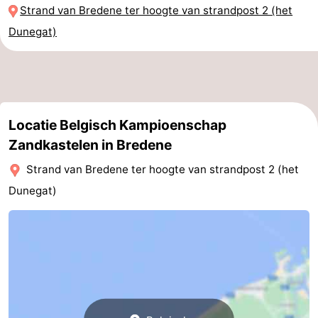
Strand van Bredene ter hoogte van strandpost 2 (het
Route
Dunegat)
-
Parkeren
-
Kusttram
Reisboekenwinkel
Locatie Belgisch Kampioenschap
Zandkastelen in Bredene
Nieuws
Strand van Bredene ter hoogte van strandpost 2 (het
Medische
Dunegat)
adressen
Regio
West-
Vlaanderen
-
Brugge
-