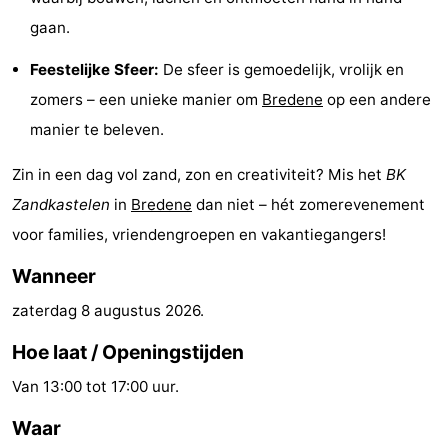
gaan.
-
Feestelijke Sfeer:
De sfeer is gemoedelijk, vrolijk en
Zwembaden
-
zomers – een unieke manier om
Bredene
op een andere
Fietsen
-
manier te beleven.
Wandelen
-
Zin in een dag vol zand, zon en creativiteit? Mis het
BK
Zandkastelen
in
Bredene
dan niet – hét zomerevenement
Paardrijden
-
voor families, vriendengroepen en vakantiegangers!
Golfbanen
-
Wanneer
Surfen
Eten
zaterdag 8 augustus 2026
.
en
Evenementen
Hoe laat / Openingstijden
Van 13:00 tot 17:00 uur.
drinken
Praktisch
Waar
Forum