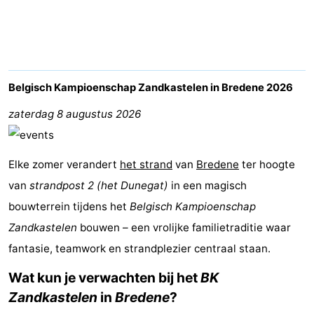
-
Breeduyn
-
Village
Hippodroom
Last
Belgisch Kampioenschap Zandkastelen in Bredene 2026
minutes
Strand
zaterdag 8 augustus 2026
Zien
Elke zomer verandert
het strand
van
Bredene
ter hoogte
&
Bezienswaardigheden
van
strandpost 2 (het Dunegat)
in een magisch
bouwterrein tijdens het
doen
-
Belgisch Kampioenschap
Zandkastelen
bouwen – een vrolijke familietraditie waar
Musea
-
fantasie, teamwork en strandplezier centraal staan.
Monumenten
-
Wat kun je verwachten bij het
BK
Zandkastelen
in
Bredene
?
Kerken
-