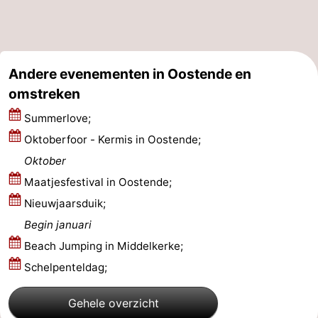
Middelkerke
-
Westende
-
Andere evenementen in Oostende en
Nieuwpoort
-
omstreken
Summerlove;
Oostduinkerke
-
Oktoberfoor - Kermis in Oostende;
Koksijde
-
Oktober
Maatjesfestival in Oostende;
De
-
Nieuwjaarsduik;
Panne
Natuur
Weer
Begin januari
Beach Jumping in Middelkerke;
Westhoek
Contact
Schelpenteldag;
Gehele overzicht