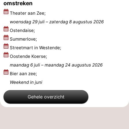
omstreken
Middelkerke
-
Theater aan Zee;
woensdag 29 juli
–
zaterdag 8 augustus 2026
Westende
-
Ostendaise;
Nieuwpoort
-
Summerlove;
Streetmart in Westende;
Oostduinkerke
-
Oostende Koerse;
Koksijde
-
maandag 6 juli
–
maandag 24 augustus 2026
Bier aan zee;
De
-
Weekend in juni
Panne
Natuur
Weer
Gehele overzicht
Westhoek
Contact