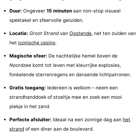
Uitkijkpunten
Attracties
Duur:
Ongeveer
15 minuten
aan non-stop visueel
spektakel en sfeervolle geluiden.
-
Locatie:
Groot Strand
van
Oostende
, net ten zuiden van
Rondvaarten
-
het
iconische casino
.
Speeltuinen
-
Magische sfeer:
De nachtelijke hemel boven de
Binnenspeeltuinen
-
Noordzee
komt tot leven met kleurrijke explosies,
fonkelende sterrenregens en dansende lichtpatronen.
Bowlen
-
Gratis toegang:
Iedereen is welkom – neem een
Minigolfbanen
Wellness
strandhanddoek of stoeltje mee en zoek een mooi
plekje in het zand.
centra
Dorpen
Perfecte afsluiter:
Ideaal na een zonnige dag aan
het
&
Natuur
strand
of een diner aan de boulevard.
Steden
Sporten