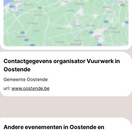
Gent
-
Ieper
De
Kust
-
Natuur
-
Contactgegevens organisator Vuurwerk in
Het
Knokke-
-
Oostende
Zwin
Heist
Zeebrugge
-
Gemeente Oostende
url:
www.oostende.be
Blankenberge
-
Wenduine
-
De
-
Andere evenementen in Oostende en
Haan
Bredene
-