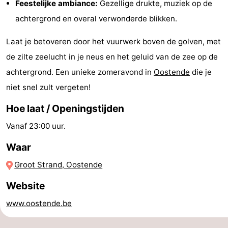
Feestelijke ambiance:
Gezellige drukte, muziek op de
-
achtergrond en overal verwonderde blikken.
Zwembaden
-
Laat je betoveren door het vuurwerk boven de golven, met
de zilte zeelucht in je neus en het geluid van de zee op de
Fietsen
-
achtergrond. Een unieke zomeravond in
Oostende
die je
Wandelen
-
niet snel zult vergeten!
Paardrijden
-
Hoe laat / Openingstijden
Vanaf 23:00 uur.
Golfbanen
-
Waar
Surfen
Eten
Groot Strand, Oostende
en
Evenementen
Website
drinken
Praktisch
www.oostende.be
Forum