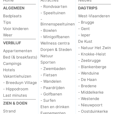
Home
Attracties
Nieuws
- Rondvaarten
ALGEMEEN
DAGTRIPS
- Speeltuinen
Badplaats
West-Vlaanderen
-
Tips
- Brugge
Binnenspeeltuinen
Voor kinderen
- Gent
- Bowlen
Weer
- Ieper
- Minigolfbanen
De Kust
VERBLIJF
Wellness centra
- Natuur Het Zwin
Dorpen & Steden
Appartementen
- Knokke-Heist
Natuur
Bed (& breakfasts)
- Zeebrugge
Sporten
Campings
- Blankenberge
- Zwembaden
Hotels
- Wenduine
- Fietsen
Vakantiehuizen
- De Haan
- Wandelen
- Breeduyn Village
- Bredene
- Paardrijden
- Hippodroom
- Middelkerke
- Golfbanen
Last minutes
- Westende
- Surfen
ZIEN & DOEN
- Nieuwpoort
Eten en drinken
Strand
- Oostduinkerke
Evenementen