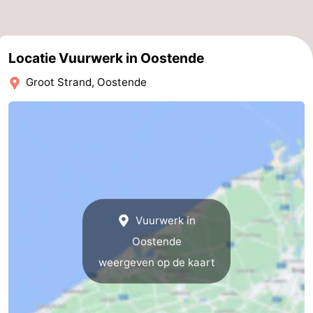
Route
-
Locatie Vuurwerk in Oostende
Groot Strand, Oostende
Parkeren
-
Kusttram
Reisboekenwinkel
Nieuws
Medische
adressen
Regio
Vuurwerk in
Oostende
West-
weergeven op de kaart
Vlaanderen
-
Brugge
-