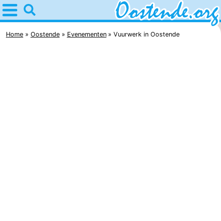
Home
Oostende
Home
Oostende
Evenementen
Vuurwerk in Oostende
Tips
Voor
kinderen
Overnachten
Appartementen
Bed
(&
Campings
breakfasts)
Hotels
Vakantiehuizen