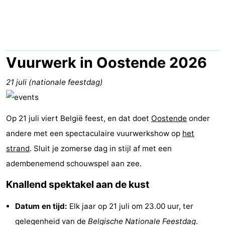
-
Breeduyn
-
Village
Hippodroom
Last
Vuurwerk in Oostende 2026
minutes
Strand
21 juli (nationale feestdag)
Zien
Op 21 juli viert België feest, en dat doet
Oostende
onder
&
Bezienswaardigheden
andere met een spectaculaire vuurwerkshow op
het
doen
-
strand
. Sluit je zomerse dag in stijl af met een
adembenemend schouwspel aan zee.
Musea
-
Knallend spektakel aan de kust
Monumenten
-
Datum en tijd:
Elk jaar op 21 juli om 23.00 uur, ter
Kerken
-
gelegenheid van de
Belgische Nationale Feestdag
.