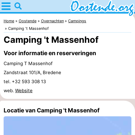
Home
Oostende
Home
Oostende
Overnachten
Campings
Camping 't Massenhof
Tips
Camping 't Massenhof
Voor
Voor informatie en reserveringen
kinderen
Overnachten
Camping T Massenhof
Zandstraat 101/A, Bredene
Appartementen
tel. +32 593 308 13
Bed
web.
Website
(&
Campings
Locatie van Camping 't Massenhof
breakfasts)
Hotels
Vakantiehuizen