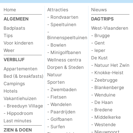
Uitkijkpunten
Attracties
Home
Attracties
Nieuws
- Rondvaarten
ALGEMEEN
DAGTRIPS
-
- Speeltuinen
Badplaats
West-Vlaanderen
-
Rondvaarten
-
Tips
- Brugge
Binnenspeeltuinen
Voor kinderen
- Gent
- Bowlen
Speeltuinen
-
Weer
- Ieper
- Minigolfbanen
De Kust
VERBLIJF
Wellness centra
Binnenspeeltuinen
-
- Natuur Het Zwin
Dorpen & Steden
Appartementen
- Knokke-Heist
Bowlen
-
Natuur
Bed (& breakfasts)
- Zeebrugge
Sporten
Campings
- Blankenberge
Minigolfbanen
Wellness
- Zwembaden
Hotels
- Wenduine
- Fietsen
Vakantiehuizen
centra
Dorpen
- De Haan
- Wandelen
- Breeduyn Village
- Bredene
- Paardrijden
- Hippodroom
&
Natuur
- Middelkerke
- Golfbanen
Last minutes
- Westende
- Surfen
Steden
Sporten
ZIEN & DOEN
- Nieuwpoort