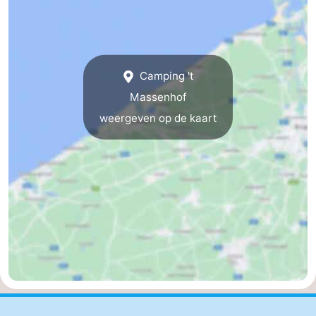
-
Breeduyn
-
Camping 't
Village
Hippodroom
Last
Massenhof
minutes
Strand
weergeven op de kaart
Zien
&
Bezienswaardigheden
doen
-
Musea
-
Monumenten
-
Kerken
-