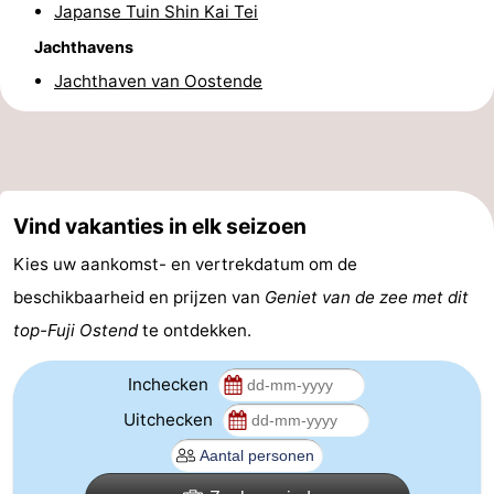
Japanse Tuin Shin Kai Tei
Route
Jachthavens
Jachthaven van Oostende
-
Parkeren
-
Kusttram
Reisboekenwinkel
Vind vakanties in elk seizoen
Nieuws
Kies uw aankomst- en vertrekdatum om de
Medische
beschikbaarheid en prijzen van
Geniet van de zee met dit
top-Fuji Ostend
te ontdekken.
adressen
Regio
West-
Inchecken
Uitchecken
Vlaanderen
-
Brugge
-