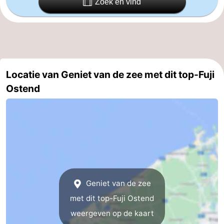
Zoek en vind
Gent
-
Ieper
De
Kust
-
Locatie van Geniet van de zee met dit top-Fuji
Natuur
-
Ostend
Het
Knokke-
-
Zwin
Heist
Zeebrugge
-
Blankenberge
-
Wenduine
-
Geniet van de zee
De
-
met dit top-Fuji Ostend
weergeven op de kaart
Haan
Bredene
-