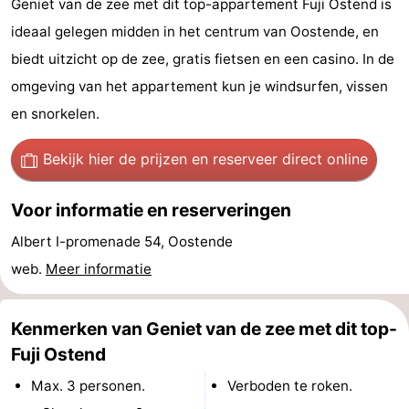
Geniet van de zee met dit top-appartement Fuji Ostend is
-
ideaal gelegen midden in het centrum van Oostende, en
biedt uitzicht op de zee, gratis fietsen en een casino. In de
Breeduyn
-
omgeving van het appartement kun je windsurfen, vissen
Village
Hippodroom
Last
en snorkelen.
minutes
Strand
Bekijk hier de prijzen
en reserveer direct online
Zien
Voor informatie en reserveringen
&
Bezienswaardigheden
Albert I-promenade 54, Oostende
web.
Meer informatie
doen
-
Musea
-
Kenmerken van Geniet van de zee met dit top-
Monumenten
-
Fuji Ostend
Max. 3 personen.
Verboden te roken.
Kerken
-