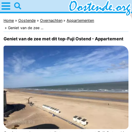
Home
Oostende
Home
Oostende
Overnachten
Appartementen
Geniet van de zee ...
Tips
Geniet van de zee met dit top-Fuji Ostend - Appartement
Voor
kinderen
Overnachten
Appartementen
Bed
(&
Campings
breakfasts)
Hotels
Vakantiehuizen