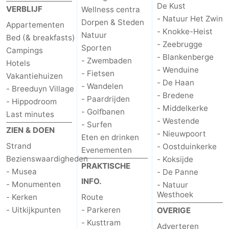
De Kust
VERBLIJF
Wellness centra
- Natuur Het Zwin
Dorpen & Steden
Appartementen
- Knokke-Heist
Natuur
Bed (& breakfasts)
- Zeebrugge
Sporten
Campings
- Blankenberge
- Zwembaden
Hotels
- Wenduine
- Fietsen
Vakantiehuizen
- De Haan
- Wandelen
- Breeduyn Village
- Bredene
- Paardrijden
- Hippodroom
- Middelkerke
- Golfbanen
Last minutes
- Westende
- Surfen
ZIEN & DOEN
- Nieuwpoort
Eten en drinken
Strand
- Oostduinkerke
Evenementen
Bezienswaardigheden
- Koksijde
PRAKTISCHE
- Musea
- De Panne
INFO.
- Monumenten
- Natuur
Westhoek
- Kerken
Route
- Uitkijkpunten
- Parkeren
OVERIGE
- Kusttram
Adverteren