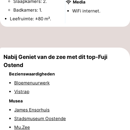
Slaapkamers: 2.
Media
Uitkijkpunten
Attracties
Badkamers: 1.
WiFi internet.
Leefruimte: ±80 m².
-
Rondvaarten
-
Speeltuinen
-
Nabij Geniet van de zee met dit top-Fuji
Binnenspeeltuinen
-
Ostend
Bowlen
-
Bezienswaardigheden
Bloemenuurwerk
Minigolfbanen
Wellness
Vistrap
centra
Dorpen
Musea
James Ensorhuis
&
Natuur
Stadsmuseum Oostende
Steden
Sporten
Mu.Zee