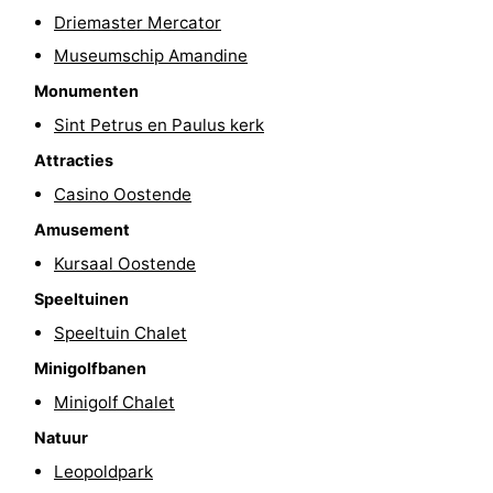
Driemaster Mercator
-
Museumschip Amandine
Zwembaden
-
Monumenten
Sint Petrus en Paulus kerk
Fietsen
-
Attracties
Wandelen
-
Casino Oostende
Paardrijden
-
Amusement
Kursaal Oostende
Golfbanen
-
Speeltuinen
Surfen
Eten
Speeltuin Chalet
Minigolfbanen
en
Evenementen
Minigolf Chalet
drinken
Praktisch
Natuur
Leopoldpark
Forum