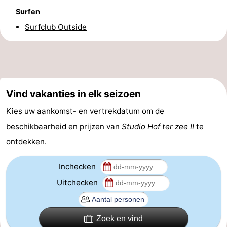
Surfen
Route
Surfclub Outside
-
Parkeren
-
Kusttram
Reisboekenwinkel
Vind vakanties in elk seizoen
Nieuws
Kies uw aankomst- en vertrekdatum om de
beschikbaarheid en prijzen van
Studio Hof ter zee II
te
Medische
ontdekken.
adressen
Regio
Inchecken
West-
Uitchecken
Vlaanderen
-
Zoek en vind
Brugge
-