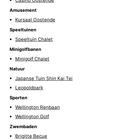
Casino Oostende
-
Amusement
Kursaal Oostende
Zwembaden
-
Speeltuinen
Fietsen
-
Speeltuin Chalet
Minigolfbanen
Wandelen
-
Minigolf Chalet
Paardrijden
-
Natuur
Japanse Tuin Shin Kai Tei
Golfbanen
-
Leopoldpark
Surfen
Eten
Sporten
en
Evenementen
Wellington Renbaan
Wellington Golf
drinken
Praktisch
Zwembaden
Forum
Brigitte Becue