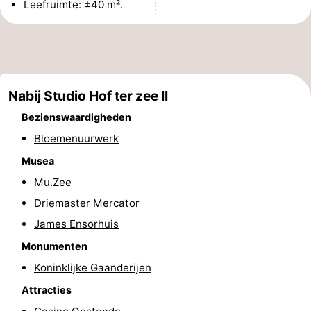
Leefruimte: ±40 m².
Uitkijkpunten
Attracties
-
Rondvaarten
-
Nabij Studio Hof ter zee II
Speeltuinen
-
Bezienswaardigheden
Bloemenuurwerk
Binnenspeeltuinen
-
Musea
Bowlen
-
Mu.Zee
Driemaster Mercator
Minigolfbanen
Wellness
James Ensorhuis
centra
Dorpen
Monumenten
Koninklijke Gaanderijen
&
Natuur
Attracties
Steden
Sporten