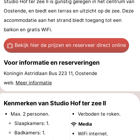
Studio Hof ter zee II is gunstig gelegen in het centrum van
-
Oostende, en biedt een terras en uitzicht op de zee. Deze
accommodatie aan het strand biedt toegang tot een
Breeduyn
-
balkon en gratis WiFi.
Village
Hippodroom
Last
Bekijk hier de prijzen
en reserveer direct online
minutes
Strand
Voor informatie en reserveringen
Zien
Koningin Astridlaan Bus 223 11, Oostende
&
Bezienswaardigheden
web.
Meer informatie
doen
-
Kenmerken van Studio Hof ter zee II
Musea
-
Max. 2 personen.
Verboden te roken.
Monumenten
-
Slaapkamers: 1.
Media
Badkamers: 1.
WiFi internet.
Kerken
-