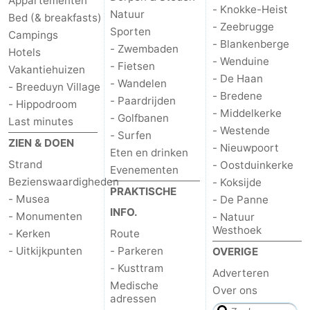
Appartementen
- Knokke-Heist
Natuur
Bed (& breakfasts)
- Zeebrugge
Sporten
Campings
- Blankenberge
- Zwembaden
Hotels
- Wenduine
- Fietsen
Vakantiehuizen
- De Haan
- Wandelen
- Breeduyn Village
- Bredene
- Paardrijden
- Hippodroom
- Middelkerke
- Golfbanen
Last minutes
- Westende
- Surfen
ZIEN & DOEN
- Nieuwpoort
Eten en drinken
Strand
- Oostduinkerke
Evenementen
Bezienswaardigheden
- Koksijde
PRAKTISCHE
- Musea
- De Panne
INFO.
- Monumenten
- Natuur
Westhoek
- Kerken
Route
- Uitkijkpunten
- Parkeren
OVERIGE
- Kusttram
Adverteren
Medische
Over ons
adressen