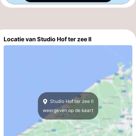
Gent
-
Ieper
De
Kust
-
Locatie van Studio Hof ter zee II
Natuur
-
Het
Knokke-
-
Zwin
Heist
Zeebrugge
-
Blankenberge
-
Studio Hof ter zee II
Wenduine
-
weergeven op de kaart
De
-
Haan
Bredene
-