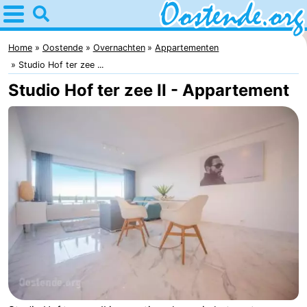
Home
Oostende
Home
Oostende
Overnachten
Appartementen
Studio Hof ter zee ...
Tips
Studio Hof ter zee II - Appartement
Voor
kinderen
Overnachten
Appartementen
Bed
(&
Campings
breakfasts)
Hotels
Vakantiehuizen