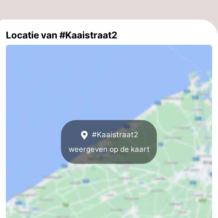
Gent
-
Locatie van #Kaaistraat2
Ieper
De
Kust
-
Natuur
-
Het
Knokke-
-
Zwin
Heist
Zeebrugge
-
#Kaaistraat2
Blankenberge
-
weergeven op de kaart
Wenduine
-
De
-
Haan
Bredene
-