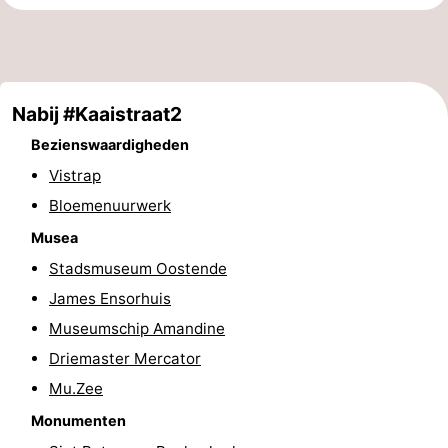
Uitkijkpunten
Attracties
-
Nabij #Kaaistraat2
Rondvaarten
-
Bezienswaardigheden
Speeltuinen
-
Vistrap
Bloemenuurwerk
Binnenspeeltuinen
-
Musea
Bowlen
-
Stadsmuseum Oostende
Minigolfbanen
Wellness
James Ensorhuis
Museumschip Amandine
centra
Dorpen
Driemaster Mercator
&
Natuur
Mu.Zee
Monumenten
Steden
Sporten