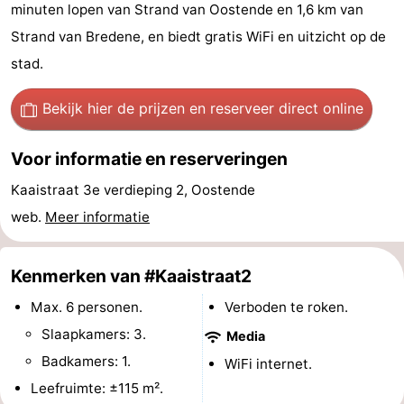
minuten lopen van Strand van Oostende en 1,6 km van
-
Strand van Bredene, en biedt gratis WiFi en uitzicht op de
Breeduyn
-
stad.
Village
Hippodroom
Last
Bekijk hier de prijzen
en reserveer direct online
minutes
Strand
Voor informatie en reserveringen
Zien
Kaaistraat 3e verdieping 2, Oostende
web.
Meer informatie
&
Bezienswaardigheden
doen
-
Kenmerken van #Kaaistraat2
Musea
-
Max. 6 personen.
Verboden te roken.
Slaapkamers: 3.
Media
Monumenten
-
Badkamers: 1.
WiFi internet.
Kerken
-
Leefruimte: ±115 m².