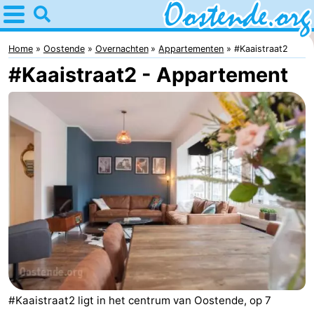
Home
Oostende
Home
Oostende
Overnachten
Appartementen
#Kaaistraat2
#Kaaistraat2 - Appartement
Tips
Voor
kinderen
Overnachten
Appartementen
Bed
(&
Campings
breakfasts)
Hotels
Vakantiehuizen
#Kaaistraat2 ligt in het centrum van Oostende, op 7