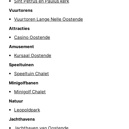
Sint Petrus en Paulus kerk
-
Vuurtorens
Vuurtoren Lange Nelle Oostende
Zwembaden
-
Attracties
Fietsen
-
Casino Oostende
Amusement
Wandelen
-
Kursaal Oostende
Paardrijden
-
Speeltuinen
Golfbanen
-
Speeltuin Chalet
Minigolfbanen
Surfen
Eten
Minigolf Chalet
en
Evenementen
Natuur
Leopoldpark
drinken
Praktisch
Jachthavens
Forum
Jachthaven van Oostende