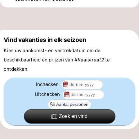
Route
-
Parkeren
-
Vind vakanties in elk seizoen
Kies uw aankomst- en vertrekdatum om de
Kusttram
Reisboekenwinkel
beschikbaarheid en prijzen van
#Kaaistraat2
te
Nieuws
ontdekken.
Medische
Inchecken
adressen
Regio
Uitchecken
West-
Zoek en vind
Vlaanderen
-
Brugge
-