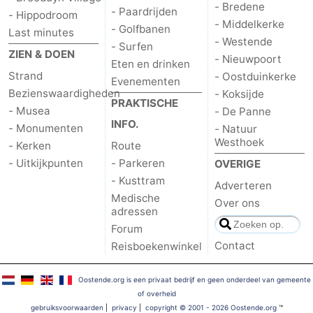
- Bredene
- Paardrijden
- Hippodroom
- Middelkerke
- Golfbanen
Last minutes
- Westende
- Surfen
ZIEN & DOEN
- Nieuwpoort
Eten en drinken
Strand
- Oostduinkerke
Evenementen
Bezienswaardigheden
- Koksijde
PRAKTISCHE
- Musea
- De Panne
INFO.
- Monumenten
- Natuur
Westhoek
- Kerken
Route
- Uitkijkpunten
- Parkeren
OVERIGE
- Kusttram
Adverteren
Medische
Over ons
adressen
Forum
Contact
Reisboekenwinkel
Oostende.org is een privaat bedrijf en geen onderdeel van gemeente
of overheid
gebruiksvoorwaarden
|
privacy
|
copyright © 2001 - 2026 Oostende.org
™