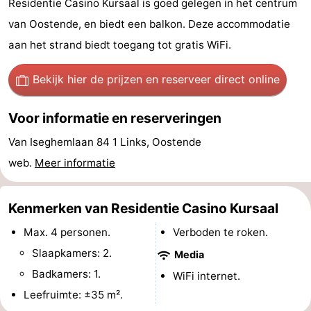
Residentie Casino Kursaal is goed gelegen in het centrum
-
van Oostende, en biedt een balkon. Deze accommodatie
aan het strand biedt toegang tot gratis WiFi.
Breeduyn
-
Bekijk hier de prijzen
en reserveer direct online
Village
Hippodroom
Last
minutes
Strand
Voor informatie en reserveringen
Van Iseghemlaan 84 1 Links, Oostende
Zien
web.
Meer informatie
&
Bezienswaardigheden
doen
-
Kenmerken van Residentie Casino Kursaal
Max. 4 personen.
Verboden te roken.
Musea
-
Slaapkamers: 2.
Media
Monumenten
-
Badkamers: 1.
WiFi internet.
Leefruimte: ±35 m².
Kerken
-