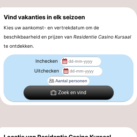
Route
Vind vakanties in elk seizoen
-
Kies uw aankomst- en vertrekdatum om de
beschikbaarheid en prijzen van
Residentie Casino Kursaal
Parkeren
-
te ontdekken.
Kusttram
Reisboekenwinkel
Inchecken
Nieuws
Uitchecken
Medische
adressen
Regio
Zoek en vind
West-
Vlaanderen
-
Brugge
-