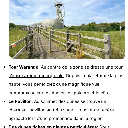
Points
Attractions
de
-
vue
Croisières
-
Terrains
-
de
Aires
-
Tour Warande:
Au centre de la zone se dresse une
tour
jeux
de
Bowling
-
d’observation remarquable
. Depuis la plateforme la plus
haute, vous bénéficiez d’une magnifique vue
jeux
Parcours
Centres
panoramique sur les dunes, les polders et la côte.
intérieures
de
de
Villages
Le Pavillon:
Au sommet des dunes se trouve un
charmant pavillon au toit rouge. Un point de repère
mini-
bien-
&
Nature
agréable lors d’une promenade dans la région.
golf
être
villes
Sports
Des dunes riches en plantes particulières:
Sous