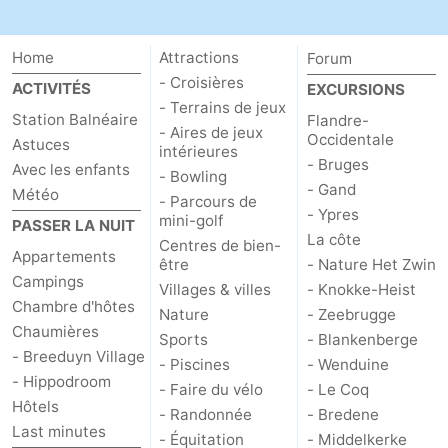
Home
Attractions
Forum
- Croisières
ACTIVITÉS
EXCURSIONS
- Terrains de jeux
Station Balnéaire
Flandre-
- Aires de jeux
Occidentale
Astuces
intérieures
- Bruges
Avec les enfants
- Bowling
- Gand
Météo
- Parcours de
- Ypres
mini-golf
PASSER LA NUIT
La côte
Centres de bien-
Appartements
être
- Nature Het Zwin
Campings
Villages & villes
- Knokke-Heist
Chambre d'hôtes
Nature
- Zeebrugge
Chaumières
Sports
- Blankenberge
- Breeduyn Village
- Piscines
- Wenduine
- Hippodroom
- Faire du vélo
- Le Coq
Hôtels
- Randonnée
- Bredene
Last minutes
- Équitation
- Middelkerke