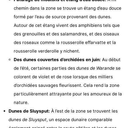
chemin dans la zone se trouve un étang d’eau douce
Forum
formé par l’eau de source provenant des dunes.
Route
Autour de cet étang vivent des amphibiens tels que
des grenouilles et des salamandres, et des oiseaux
-
des roseaux comme la rousserolle effarvatte et la
Stationnement
-
rousserolle verderolle y nichent.
Des dunes couvertes d’orchidées en juin:
Au début
Tram
Adresses
de l’été, certaines parties des
dunes de Warande
se
du
Médicales
Région
colorent de violet et de rose lorsque des milliers
d’orchidées sauvages fleurissent. Cela rend la zone
littoral
Flandre-
particulièrement attrayante pour les amoureux de la
Occidentale
-
nature.
Dunes de Sluysput:
À l’est de la zone se trouvent les
Bruges
-
dunes de Sluysput
, un espace dunaire comparable
Gand
-