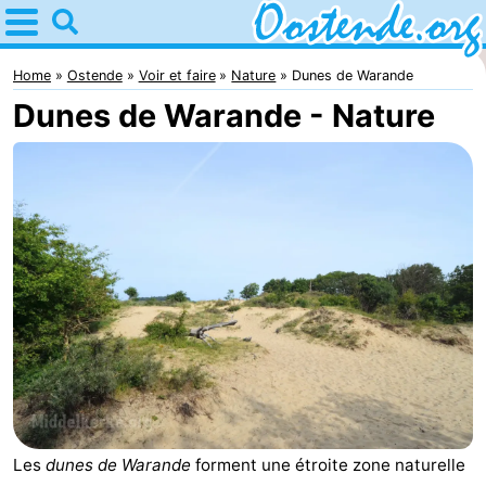
Home
Ostende
Home
Ostende
Voir et faire
Nature
Dunes de Warande
Dunes de Warande - Nature
Astuces
Avec
les
Passer
enfants
la
Appartements
nuit
Campings
Chambre
d'hôtes
Chaumières
-
Les
dunes de Warande
forment une étroite zone naturelle