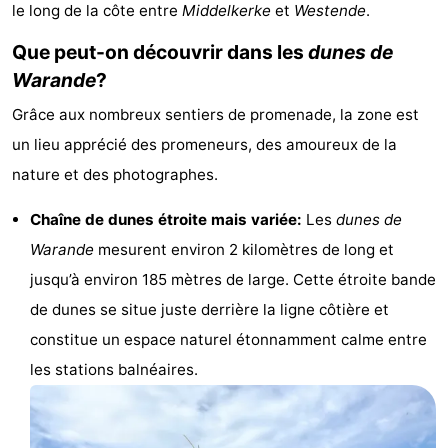
le long de la côte entre
Middelkerke
et
Westende
.
Breeduyn
-
Que peut-on découvrir dans les
dunes de
Village
Hippodroom
Hôtels
Warande
?
Grâce aux nombreux sentiers de promenade, la zone est
Last
un lieu apprécié des promeneurs, des amoureux de la
minutes
Plages
nature et des photographes.
Voir
Chaîne de dunes étroite mais variée:
Les
dunes de
Warande
mesurent environ 2 kilomètres de long et
et
Lieux
jusqu’à environ 185 mètres de large. Cette étroite bande
faire
d'intérêt
-
de dunes se situe juste derrière la ligne côtière et
constitue un espace naturel étonnamment calme entre
Musées
-
les stations balnéaires.
Monuments
-
Églises
-