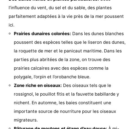
l’influence du vent, du sel et du sable, des plantes
-
parfaitement adaptées à la vie près de la mer poussent
Piscines
-
ici.
Prairies dunaires colorées:
Dans les dunes blanches
Faire
-
poussent des espèces telles que le liseron des dunes,
du
Randonnée
-
la roquette de mer et le panicaut maritime. Dans les
parties plus abritées de la zone, on trouve des
vélo
Équitation
-
prairies calcaires avec des espèces comme la
Terrains
-
polygale, l’orpin et l’orobanche bleue.
Zone riche en oiseaux:
Des oiseaux tels que le
de
Surfen
-
rossignol, le pouillot fitis et la fauvette babillarde y
golf
Equitation
Boire
nichent. En automne, les baies constituent une
importante source de nourriture pour les oiseaux
et
Événements
migrateurs.
manger
Pratiques
Pâturage de moutons et étang d’eau douce:
À mi-