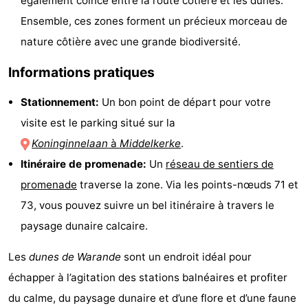
également coincé entre la route côtière et les dunes.
Ensemble, ces zones forment un précieux morceau de
Ypres
La
nature côtière avec une grande biodiversité.
côte
-
Informations pratiques
Nature
-
Stationnement:
Un bon point de départ pour votre
Het
Knokke-
-
visite est le parking situé sur la
Koninginnelaan
à
Middelkerke
.
Zwin
Heist
Zeebrugge
-
Itinéraire de promenade:
Un
réseau de sentiers de
Blankenberge
-
promenade
traverse la zone. Via les points-nœuds 71 et
73, vous pouvez suivre un bel itinéraire à travers le
Wenduine
-
paysage dunaire calcaire.
Le
-
Les
dunes de Warande
sont un endroit idéal pour
Coq
Bredene
-
échapper à l’agitation des stations balnéaires et profiter
du calme, du paysage dunaire et d’une flore et d’une faune
Middelkerke
-