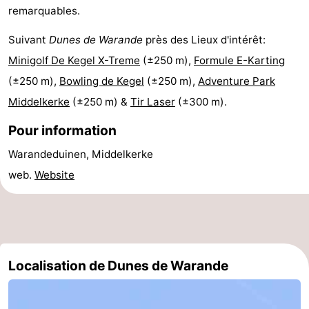
remarquables.
Westende
-
Suivant
Dunes de Warande
près des Lieux d'intérêt:
Nieuport
-
Minigolf De Kegel X-Treme
(±250 m),
Formule E-Karting
(±250 m),
Bowling de Kegel
(±250 m),
Adventure Park
Oostduinkerke
-
Middelkerke
(±250 m) &
Tir Laser
(±300 m).
Koksijde
-
Pour information
La
-
Warandeduinen, Middelkerke
web.
Website
Panne
Nature
Météo
Westhoek
Contact
Localisation de Dunes de Warande