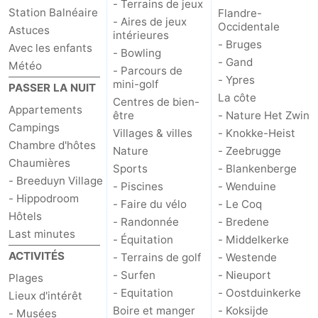
- Terrains de jeux
Station Balnéaire
Flandre-
- Aires de jeux
Westende
-
Occidentale
Astuces
intérieures
- Bruges
Avec les enfants
- Bowling
Nieuport
-
- Gand
Météo
- Parcours de
- Ypres
mini-golf
PASSER LA NUIT
Oostduinkerke
-
La côte
Centres de bien-
Appartements
être
- Nature Het Zwin
Koksijde
-
Campings
Villages & villes
- Knokke-Heist
Chambre d'hôtes
Nature
- Zeebrugge
La
-
Chaumières
Sports
- Blankenberge
- Breeduyn Village
Panne
Nature
Météo
- Piscines
- Wenduine
- Hippodroom
- Faire du vélo
- Le Coq
Hôtels
Westhoek
Contact
- Randonnée
- Bredene
Last minutes
- Équitation
- Middelkerke
ACTIVITÉS
- Terrains de golf
- Westende
- Surfen
- Nieuport
Plages
- Equitation
- Oostduinkerke
Lieux d'intérêt
Boire et manger
- Koksijde
- Musées