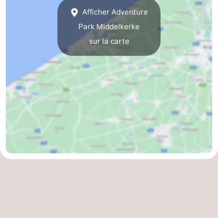
Afficher Adventure
Forum
Park Middelkerke
Route
sur la carte
-
Stationnement
-
Tram
Adresses
du
Médicales
Région
littoral
Flandre-
Occidentale
-
Bruges
-
Gand
-