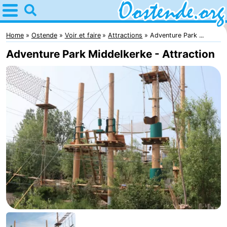
Home
Ostende
Home
Ostende
Voir et faire
Attractions
Adventure Park ...
Adventure Park Middelkerke - Attraction
Astuces
Avec
les
Passer
enfants
la
Appartements
nuit
Campings
Chambre
d'hôtes
Chaumières
-