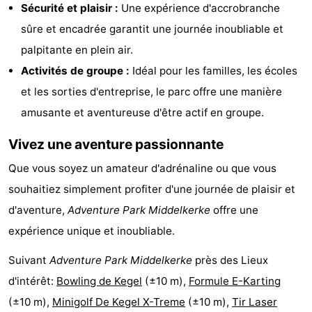
Sécurité et plaisir :
Une expérience d'accrobranche
Points
Attractions
sûre et encadrée garantit une journée inoubliable et
de
-
palpitante en plein air.
Activités de groupe :
Idéal pour les familles, les écoles
vue
Croisières
-
et les sorties d'entreprise, le parc offre une manière
Terrains
-
amusante et aventureuse d'être actif en groupe.
Vivez une aventure passionnante
de
Aires
-
Que vous soyez un amateur d'adrénaline ou que vous
jeux
de
Bowling
-
souhaitiez simplement profiter d'une journée de plaisir et
jeux
Parcours
Centres
d'aventure,
Adventure Park
Middelkerke
offre une
expérience unique et inoubliable.
intérieures
de
de
Villages
Suivant
Adventure Park Middelkerke
près des Lieux
mini-
bien-
&
Nature
d'intérêt:
Bowling de Kegel
(±10 m),
Formule E-Karting
golf
être
villes
Sports
(±10 m),
Minigolf De Kegel X-Treme
(±10 m),
Tir Laser