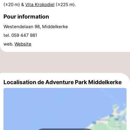
(±20 m) &
Vita Krokodiel
(±225 m).
-
Pour information
Piscines
-
Westendelaan 98, Middelkerke
Faire
-
tel. 059 447 981
web.
Website
du
Randonnée
-
vélo
Équitation
-
Terrains
-
Localisation de Adventure Park Middelkerke
de
Surfen
-
golf
Equitation
Boire
et
Événements
manger
Pratiques