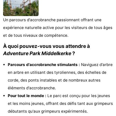
Breeduyn
-
Village
Hippodroom
Hôtels
Un parcours d'accrobranche passionnant offrant une
expérience naturelle active pour les visiteurs de tous âges
Last
et de tous niveaux de compétence.
minutes
Plages
À quoi pouvez-vous vous attendre à
Adventure Park
Middelkerke
?
Voir
et
Lieux
Parcours d'accrobranche stimulants :
Naviguez d'arbre
en arbre en utilisant des tyroliennes, des échelles de
faire
d'intérêt
-
corde, des ponts instables et de nombreux autres
Musées
-
éléments d'accrobranche.
Pour tout le monde :
Le parc est conçu pour les jeunes
Monuments
-
et les moins jeunes, offrant des défis tant aux grimpeurs
Églises
-
débutants qu'aux grimpeurs expérimentés.