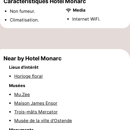
Caractéristiques Hotel Monarc
Points
Attractions
Media
Non fumeur.
Internet WiFi.
Climatisation.
de
-
vue
Croisières
-
Terrains
-
Near by Hotel Monarc
de
Aires
-
Lieux d'intérêt
jeux
de
Bowling
-
Horloge floral
Musées
jeux
Parcours
Centres
Mu.Zee
intérieures
de
de
Villages
Maison James Ensor
Trois-mâts Mercator
mini-
bien-
&
Nature
Musée de la ville d'Ostende
golf
être
villes
Sports
Monuments