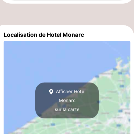
Ypres
La
côte
-
Localisation de Hotel Monarc
Nature
-
Het
Knokke-
-
Zwin
Heist
Zeebrugge
-
Blankenberge
-
Wenduine
-
Afficher Hotel
Monarc
Le
-
sur la carte
Coq
Bredene
-
Middelkerke
-