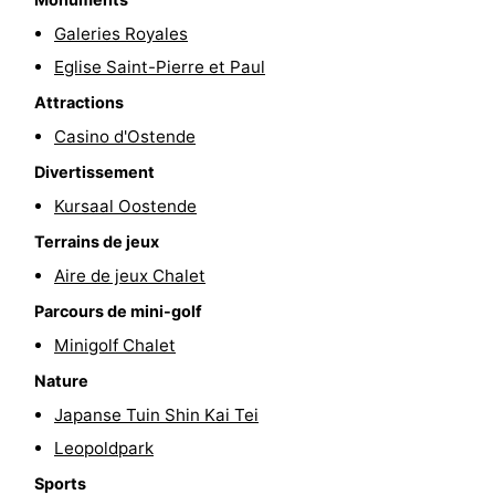
-
Galeries Royales
Eglise Saint-Pierre et Paul
Piscines
-
Attractions
Faire
-
Casino d'Ostende
Divertissement
du
Randonnée
-
Kursaal Oostende
vélo
Équitation
-
Terrains de jeux
Aire de jeux Chalet
Terrains
-
Parcours de mini-golf
de
Surfen
-
Minigolf Chalet
golf
Equitation
Boire
Nature
Japanse Tuin Shin Kai Tei
et
Événements
Leopoldpark
manger
Pratiques
Sports