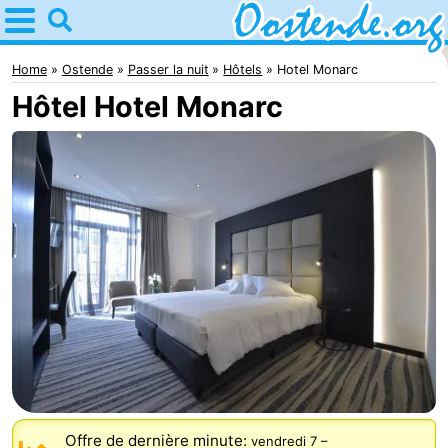
Home
Ostende
Home
Ostende
Passer la nuit
Hôtels
Hotel Monarc
Hôtel Hotel Monarc
Astuces
Avec
les
Passer
enfants
la
Appartements
nuit
Campings
Chambre
d'hôtes
Chaumières
-
Offre de dernière minute:
vendredi 7
–