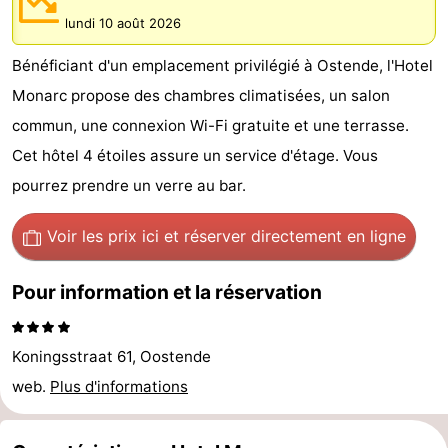
Breeduyn
-
lundi 10 août 2026
Bénéficiant d'un emplacement privilégié à Ostende, l'Hotel
Village
Hippodroom
Hôtels
Monarc propose des chambres climatisées, un salon
Last
commun, une connexion Wi-Fi gratuite et une terrasse.
Cet hôtel 4 étoiles assure un service d'étage. Vous
minutes
Plages
pourrez prendre un verre au bar.
Voir
Voir les prix ici
et réserver directement en ligne
et
Lieux
Pour information et la réservation
faire
d'intérêt
-
Musées
-
Koningsstraat 61, Oostende
Monuments
-
web.
Plus d'informations
Églises
-