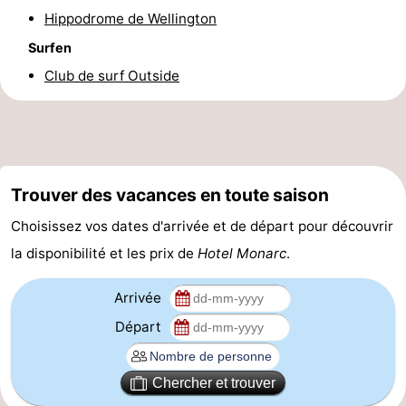
Hippodrome de Wellington
Forum
Surfen
Route
Club de surf Outside
-
Stationnement
-
Tram
Adresses
Trouver des vacances en toute saison
Choisissez vos dates d'arrivée et de départ pour découvrir
du
Médicales
Région
la disponibilité et les prix de
Hotel Monarc
.
littoral
Flandre-
Arrivée
Occidentale
-
Départ
Bruges
-
Chercher et trouver
Gand
-