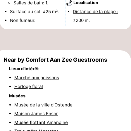
Salles de bain: 1.
Localisation
Points
Attractions
Surface au sol: ±25 m².
Distance de la plage :
Non fumeur.
±200 m.
de
-
vue
Croisières
-
Terrains
-
Near by Comfort Aan Zee Guestrooms
de
Aires
-
Lieux d'intérêt
jeux
de
Bowling
-
Marché aux poissons
Horloge floral
jeux
Parcours
Centres
Musées
intérieures
de
de
Villages
Musée de la ville d'Ostende
mini-
bien-
&
Nature
Maison James Ensor
Musée flottant Amandine
golf
être
villes
Sports