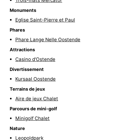
Trois-mâts Mercator
-
Monuments
Eglise Saint-Pierre et Paul
Piscines
-
Phares
Faire
-
Phare Lange Nelle Oostende
Attractions
du
Randonnée
-
Casino d'Ostende
vélo
Équitation
-
Divertissement
Kursaal Oostende
Terrains
-
Terrains de jeux
de
Surfen
-
Aire de jeux Chalet
golf
Equitation
Boire
Parcours de mini-golf
Minigolf Chalet
et
Événements
Nature
manger
Pratiques
Leopoldpark