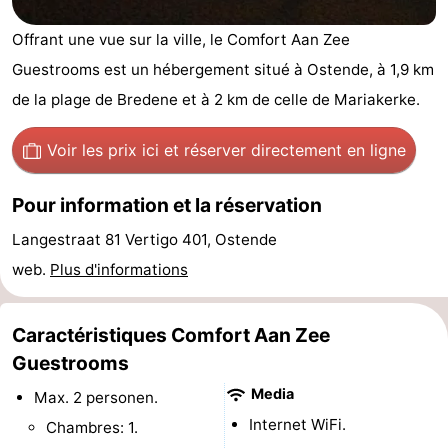
Breeduyn
-
Offrant une vue sur la ville, le Comfort Aan Zee
Guestrooms est un hébergement situé à Ostende, à 1,9 km
Village
Hippodroom
Hôtels
de la plage de Bredene et à 2 km de celle de Mariakerke.
Last
Voir les prix ici
et réserver directement en ligne
minutes
Plages
Pour information et la réservation
Voir
Langestraat 81 Vertigo 401, Ostende
et
Lieux
web.
Plus d'informations
faire
d'intérêt
-
Caractéristiques Comfort Aan Zee
Musées
-
Guestrooms
Monuments
-
Media
Max. 2 personen.
Internet WiFi.
Chambres: 1.
Églises
-