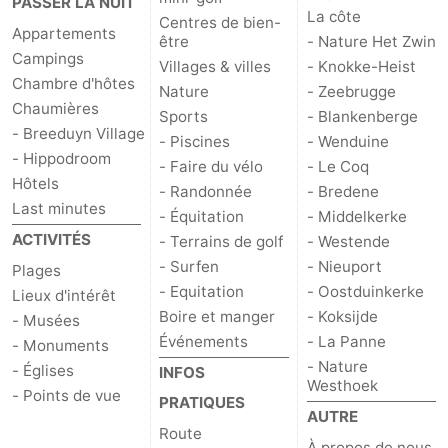
PASSER LA NUIT
La côte
Centres de bien-
Appartements
être
- Nature Het Zwin
Campings
Villages & villes
- Knokke-Heist
Chambre d'hôtes
Nature
- Zeebrugge
Chaumières
Sports
- Blankenberge
- Breeduyn Village
- Piscines
- Wenduine
- Hippodroom
- Faire du vélo
- Le Coq
Hôtels
- Randonnée
- Bredene
Last minutes
- Équitation
- Middelkerke
ACTIVITÉS
- Terrains de golf
- Westende
- Surfen
- Nieuport
Plages
- Equitation
- Oostduinkerke
Lieux d'intérêt
Boire et manger
- Koksijde
- Musées
Événements
- La Panne
- Monuments
- Nature
- Églises
INFOS
Westhoek
- Points de vue
PRATIQUES
AUTRE
Route
À propos de nous