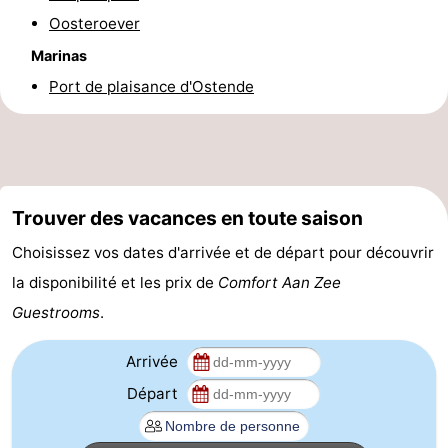
Oosteroever
Forum
Marinas
Route
Port de plaisance d'Ostende
-
Stationnement
-
Tram
Adresses
Trouver des vacances en toute saison
Choisissez vos dates d'arrivée et de départ pour découvrir
du
Médicales
Région
la disponibilité et les prix de
Comfort Aan Zee
littoral
Flandre-
Guestrooms
.
Occidentale
-
Arrivée
Bruges
-
Départ
Gand
-