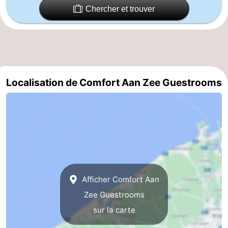
Chercher et trouver
Ypres
La
côte
-
Nature
-
Localisation de Comfort Aan Zee Guestrooms
Het
Knokke-
-
Zwin
Heist
Zeebrugge
-
Blankenberge
-
Wenduine
-
Le
-
Afficher Comfort Aan
Zee Guestrooms
Coq
Bredene
-
sur la carte
Middelkerke
-