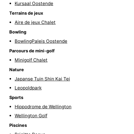
Kursaal Oostende
-
Terrains de jeux
Piscines
-
Aire de jeux Chalet
Bowling
Faire
-
BowlingPaleis Oostende
du
Randonnée
-
Parcours de mini-golf
Minigolf Chalet
vélo
Équitation
-
Nature
Terrains
-
Japanse Tuin Shin Kai Tei
Leopoldpark
de
Surfen
-
Sports
golf
Equitation
Boire
Hippodrome de Wellington
Wellington Golf
et
Événements
Piscines
manger
Pratiques