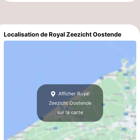
Ypres
La
côte
-
Localisation de Royal Zeezicht Oostende
Nature
-
Het
Knokke-
-
Zwin
Heist
Zeebrugge
-
Blankenberge
-
Afficher Royal
Wenduine
-
Zeezicht Oostende
Le
-
sur la carte
Coq
Bredene
-
Middelkerke
-