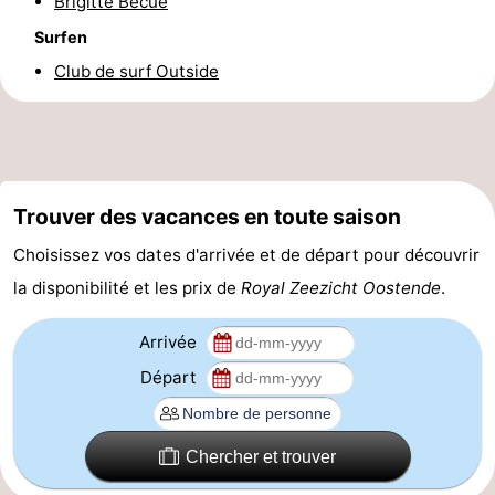
Brigitte Becue
Forum
Surfen
Club de surf Outside
Route
-
Stationnement
-
Trouver des vacances en toute saison
Tram
Adresses
Choisissez vos dates d'arrivée et de départ pour découvrir
du
Médicales
Région
la disponibilité et les prix de
Royal Zeezicht Oostende
.
littoral
Flandre-
Arrivée
Départ
Occidentale
-
Bruges
-
Chercher et trouver
Gand
-