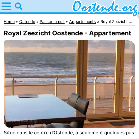
Home
Ostende
Home
Ostende
Passer la nuit
Appartements
Royal Zeezicht ...
Royal Zeezicht Oostende - Appartement
Astuces
Avec
les
Passer
enfants
la
Appartements
nuit
Campings
Chambre
d'hôtes
Chaumières
Situé dans le centre d'Ostende, à seulement quelques pas
-