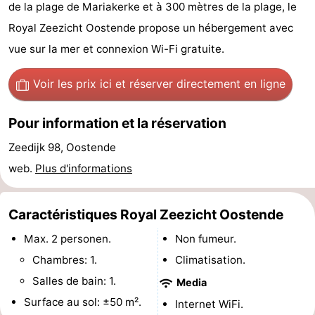
de la plage de Mariakerke et à 300 mètres de la plage, le
Breeduyn
-
Royal Zeezicht Oostende propose un hébergement avec
vue sur la mer et connexion Wi-Fi gratuite.
Village
Hippodroom
Hôtels
Last
Voir les prix ici
et réserver directement en ligne
minutes
Plages
Pour information et la réservation
Voir
Zeedijk 98, Oostende
web.
Plus d'informations
et
Lieux
faire
d'intérêt
-
Caractéristiques Royal Zeezicht Oostende
Max. 2 personen.
Non fumeur.
Musées
-
Chambres: 1.
Climatisation.
Monuments
-
Salles de bain: 1.
Media
Surface au sol: ±50 m².
Églises
-
Internet WiFi.