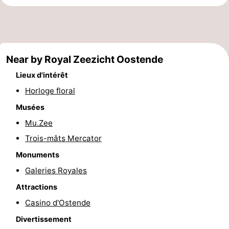
Points
Attractions
de
-
Near by Royal Zeezicht Oostende
vue
Croisières
-
Lieux d'intérêt
Terrains
-
Horloge floral
de
Aires
-
Musées
Mu.Zee
jeux
de
Bowling
-
Trois-mâts Mercator
jeux
Parcours
Centres
Monuments
Galeries Royales
intérieures
de
de
Villages
Attractions
mini-
bien-
&
Nature
Casino d'Ostende
Divertissement
golf
être
villes
Sports