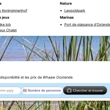
s
Nature
s Koninginnenhof
Leopoldpark
e jeux
Marinas
jke lob
Port de plaisance d'Ostend
jeux Chalet
isponibilité et les prix de
Whaaw Oostende
.
Chercher et trouver