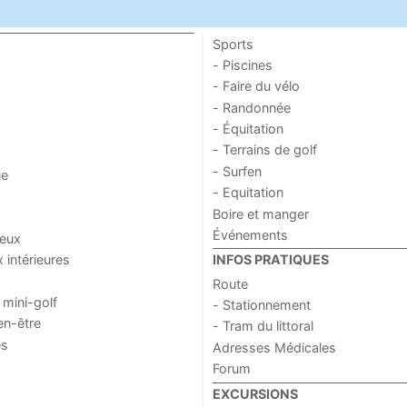
Sports
- Piscines
- Faire du vélo
- Randonnée
- Équitation
- Terrains de golf
- Surfen
ue
- Equitation
Boire et manger
Événements
jeux
x intérieures
INFOS PRATIQUES
Route
 mini-golf
- Stationnement
en-être
- Tram du littoral
es
Adresses Médicales
Forum
EXCURSIONS