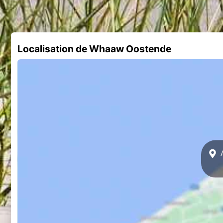
Localisation de Whaaw Oostende
A