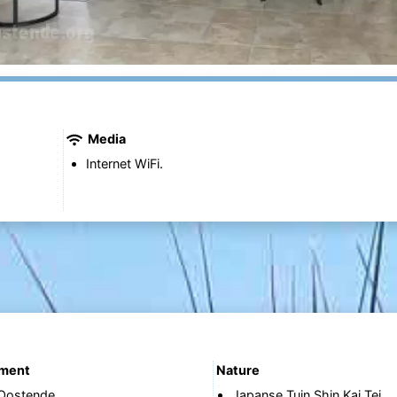
Media
Internet WiFi.
ement
Nature
 Oostende
Japanse Tuin Shin Kai Tei