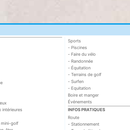
Sports
- Piscines
- Faire du vélo
- Randonnée
- Équitation
- Terrains de golf
- Surfen
ue
- Equitation
Boire et manger
Événements
jeux
x intérieures
INFOS PRATIQUES
Route
 mini-golf
- Stationnement
en-être