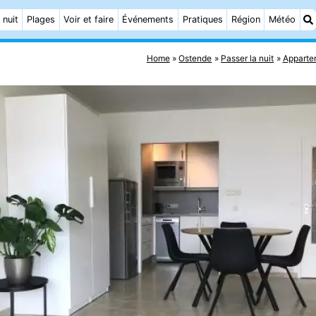
 nuit
Plages
Voir et faire
Événements
Pratiques
Région
Météo
Home
Ostende
Passer la nuit
Apparte