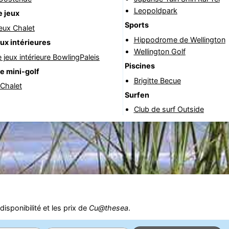
Leopoldpark
e jeux
Sports
jeux Chalet
Hippodrome de Wellington
eux intérieures
Wellington Golf
e jeux intérieure BowlingPaleis
Piscines
e mini-golf
Brigitte Becue
 Chalet
Surfen
Club de surf Outside
isponibilité et les prix de
Cu@thesea
.