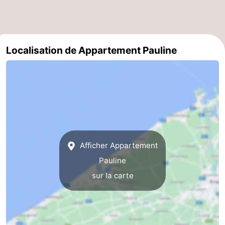
Ypres
La
côte
-
Localisation de Appartement Pauline
Nature
-
Het
Knokke-
-
Zwin
Heist
Zeebrugge
-
Blankenberge
-
Afficher Appartement
Wenduine
-
Pauline
Le
-
sur la carte
Coq
Bredene
-
Middelkerke
-