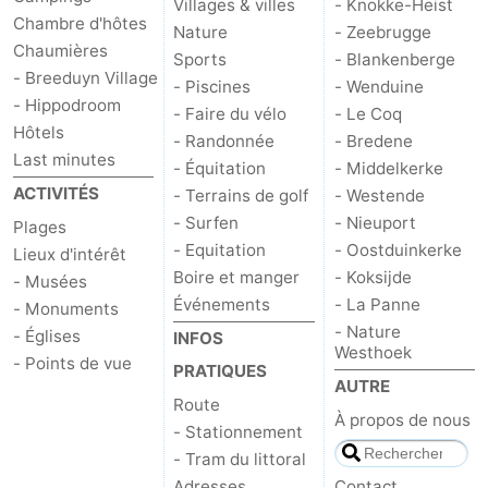
Villages & villes
- Knokke-Heist
Chambre d'hôtes
Nature
- Zeebrugge
Chaumières
Sports
- Blankenberge
- Breeduyn Village
- Piscines
- Wenduine
- Hippodroom
- Faire du vélo
- Le Coq
Hôtels
- Randonnée
- Bredene
Last minutes
- Équitation
- Middelkerke
ACTIVITÉS
- Terrains de golf
- Westende
- Surfen
- Nieuport
Plages
- Equitation
- Oostduinkerke
Lieux d'intérêt
Boire et manger
- Koksijde
- Musées
Événements
- La Panne
- Monuments
- Nature
- Églises
INFOS
Westhoek
- Points de vue
PRATIQUES
AUTRE
Route
À propos de nous
- Stationnement
- Tram du littoral
Adresses
Contact