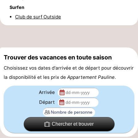
Surfen
Forum
Club de surf Outside
Route
-
Stationnement
-
Trouver des vacances en toute saison
Tram
Adresses
Choisissez vos dates d'arrivée et de départ pour découvrir
la disponibilité et les prix de
Appartement Pauline
.
du
Médicales
Région
Arrivée
littoral
Flandre-
Départ
Occidentale
-
Bruges
-
Chercher et trouver
Gand
-