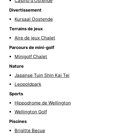
Casino d'Ostende
-
Divertissement
Kursaal Oostende
Piscines
-
Terrains de jeux
Faire
-
Aire de jeux Chalet
Parcours de mini-golf
du
Randonnée
-
Minigolf Chalet
vélo
Équitation
-
Nature
Japanse Tuin Shin Kai Tei
Terrains
-
Leopoldpark
de
Surfen
-
Sports
golf
Equitation
Boire
Hippodrome de Wellington
Wellington Golf
et
Événements
Piscines
manger
Pratiques
Brigitte Becue