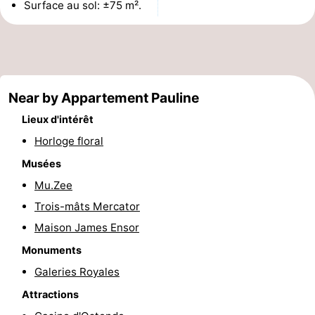
Surface au sol: ±75 m².
Points
Attractions
de
-
vue
Croisières
-
Near by Appartement Pauline
Terrains
-
Lieux d'intérêt
Horloge floral
de
Aires
-
Musées
jeux
de
Bowling
-
Mu.Zee
Trois-mâts Mercator
jeux
Parcours
Centres
Maison James Ensor
intérieures
de
de
Villages
Monuments
Galeries Royales
mini-
bien-
&
Nature
Attractions
golf
être
villes
Sports