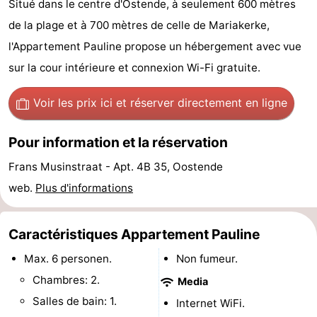
Situé dans le centre d'Ostende, à seulement 600 mètres
Breeduyn
-
de la plage et à 700 mètres de celle de Mariakerke,
l'Appartement Pauline propose un hébergement avec vue
Village
Hippodroom
Hôtels
sur la cour intérieure et connexion Wi-Fi gratuite.
Last
Voir les prix ici
et réserver directement en ligne
minutes
Plages
Pour information et la réservation
Voir
Frans Musinstraat - Apt. 4B 35, Oostende
et
Lieux
web.
Plus d'informations
faire
d'intérêt
-
Caractéristiques Appartement Pauline
Musées
-
Max. 6 personen.
Non fumeur.
Monuments
-
Chambres: 2.
Media
Salles de bain: 1.
Internet WiFi.
Églises
-