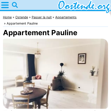
Home
Ostende
Home
Ostende
Passer la nuit
Appartements
Appartement Pauline
Astuces
Appartement Pauline
Avec
les
Passer
enfants
la
Appartements
nuit
Campings
Chambre
d'hôtes
Chaumières
-