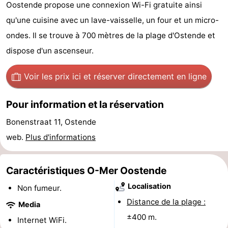
Oostende propose une connexion Wi-Fi gratuite ainsi
Breeduyn
-
qu'une cuisine avec un lave-vaisselle, un four et un micro-
Village
Hippodroom
Hôtels
ondes. Il se trouve à 700 mètres de la plage d'Ostende et
dispose d'un ascenseur.
Last
Voir les prix ici
et réserver directement en ligne
minutes
Plages
Pour information et la réservation
Voir
Bonenstraat 11, Ostende
et
Lieux
web.
Plus d'informations
faire
d'intérêt
-
Caractéristiques O-Mer Oostende
Musées
-
Localisation
Non fumeur.
Monuments
-
Distance de la plage :
Media
±400 m.
Églises
-
Internet WiFi.