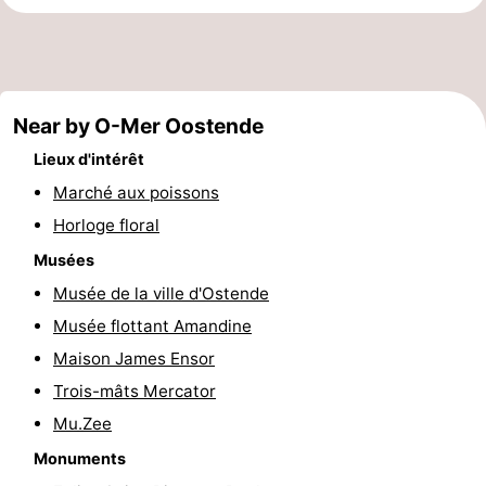
Points
Attractions
de
-
Near by O-Mer Oostende
vue
Croisières
-
Lieux d'intérêt
Terrains
-
Marché aux poissons
de
Aires
-
Horloge floral
Musées
jeux
de
Bowling
-
Musée de la ville d'Ostende
jeux
Parcours
Centres
Musée flottant Amandine
Maison James Ensor
intérieures
de
de
Villages
Trois-mâts Mercator
mini-
bien-
&
Nature
Mu.Zee
Monuments
golf
être
villes
Sports