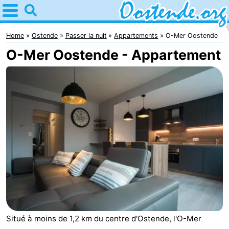
Home
Ostende
Home
Ostende
Passer la nuit
Appartements
O-Mer Oostende
O-Mer Oostende - Appartement
Astuces
Avec
les
Passer
enfants
la
Appartements
nuit
Campings
Chambre
d'hôtes
Chaumières
-
Situé à moins de 1,2 km du centre d'Ostende, l'O-Mer