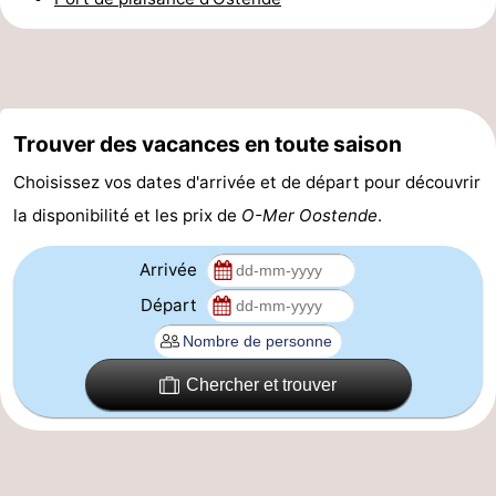
Forum
Route
-
Trouver des vacances en toute saison
Choisissez vos dates d'arrivée et de départ pour découvrir
Stationnement
-
la disponibilité et les prix de
O-Mer Oostende
.
Tram
Adresses
Arrivée
du
Médicales
Région
Départ
littoral
Flandre-
Occidentale
-
Chercher et trouver
Bruges
-
Gand
-