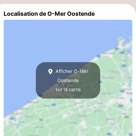
Ypres
La
Localisation de O-Mer Oostende
côte
-
Nature
-
Het
Knokke-
-
Zwin
Heist
Zeebrugge
-
Afficher O-Mer
Blankenberge
-
Oostende
sur la carte
Wenduine
-
Le
-
Coq
Bredene
-
Middelkerke
-