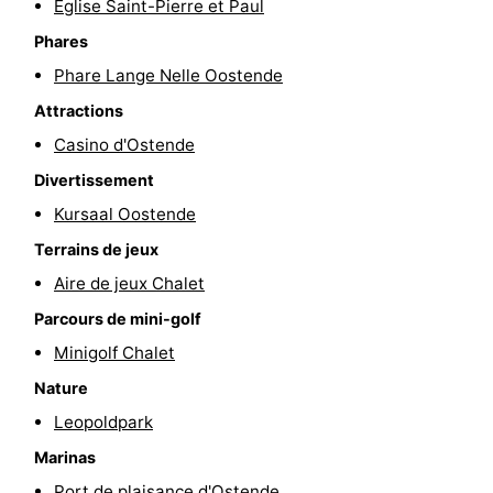
Eglise Saint-Pierre et Paul
-
Phares
Phare Lange Nelle Oostende
Piscines
-
Attractions
Faire
-
Casino d'Ostende
du
Randonnée
-
Divertissement
Kursaal Oostende
vélo
Équitation
-
Terrains de jeux
Terrains
-
Aire de jeux Chalet
Parcours de mini-golf
de
Surfen
-
Minigolf Chalet
golf
Equitation
Boire
Nature
Leopoldpark
et
Événements
Marinas
manger
Pratiques
Port de plaisance d'Ostende