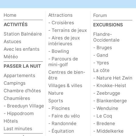
-
Home
Attractions
Forum
Piscines
-
- Croisières
ACTIVITÉS
EXCURSIONS
- Terrains de jeux
Station Balnéaire
Flandre-
Faire
-
- Aires de jeux
Occidentale
Astuces
intérieures
- Bruges
Avec les enfants
du
Randonnée
-
- Bowling
- Gand
Météo
- Parcours de
- Ypres
vélo
Équitation
-
mini-golf
PASSER LA NUIT
La côte
Centres de bien-
Appartements
Terrains
-
être
- Nature Het Zwin
Campings
Villages & villes
- Knokke-Heist
Chambre d'hôtes
de
Surfen
-
Nature
- Zeebrugge
Chaumières
Sports
- Blankenberge
golf
Equitation
Boire
- Breeduyn Village
- Piscines
- Wenduine
- Hippodroom
- Faire du vélo
- Le Coq
et
Événements
Hôtels
- Randonnée
- Bredene
Last minutes
- Équitation
- Middelkerke
manger
Pratiques