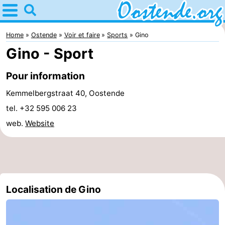
Home
Ostende
Home
Ostende
Voir et faire
Sports
Gino
Gino - Sport
Astuces
Pour information
Avec
Kemmelbergstraat 40, Oostende
les
Passer
tel. +32 595 006 23
web.
Website
enfants
la
Appartements
nuit
Campings
Chambre
Localisation de Gino
d'hôtes
Chaumières
-