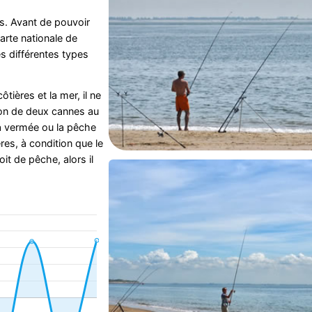
s. Avant de pouvoir
arte nationale de
s différentes types
tières et la mer, il ne
ion de deux cannes au
a vermée ou la pêche
res, à condition que le
oit de pêche, alors il