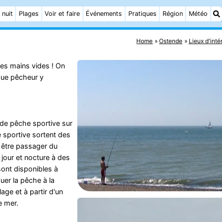
 nuit
Plages
Voir et faire
Événements
Pratiques
Région
Météo
Home
Ostende
Lieux d'inté
les mains vides ! On
que pêcheur y
 de pêche sportive sur
 sportive sortent des
 être passager du
 jour et nocture à des
sont disponibles à
uer la pêche à la
age et à partir d'un
e mer.