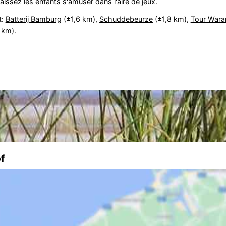
laissez les enfants s'amuser dans l'aire de jeux.
t:
Batterij Bamburg
(±1,6 km),
Schuddebeurze
(±1,8 km),
Tour Wara
 km).
f