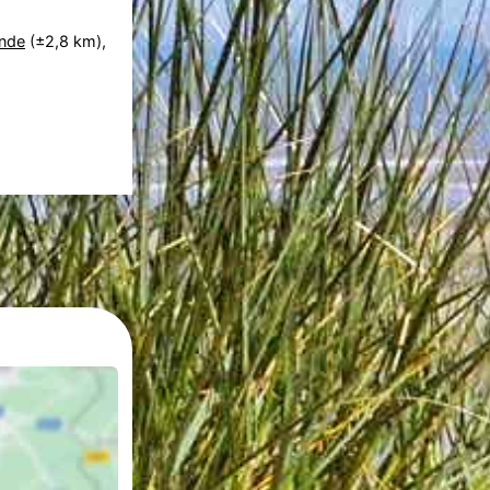
nde
(±2,8 km),