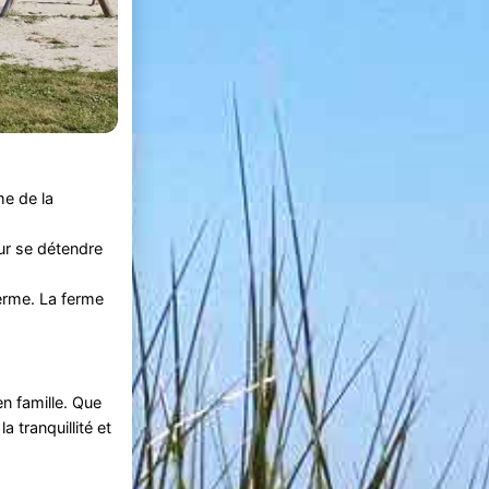
me de la
our se détendre
ferme. La ferme
en famille. Que
 tranquillité et