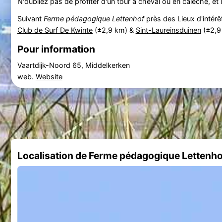
N'oubliez pas de profiter d'un tour à cheval ou en calèche, et 
Suivant
Ferme pédagogique Lettenhof
près des Lieux d'intérê
Club de Surf De Kwinte
(±2,9 km) &
Sint-Laureinsduinen
(±2,9
Pour information
Vaartdijk-Noord 65, Middelkerken
web.
Website
Localisation de Ferme pédagogique Lettenho