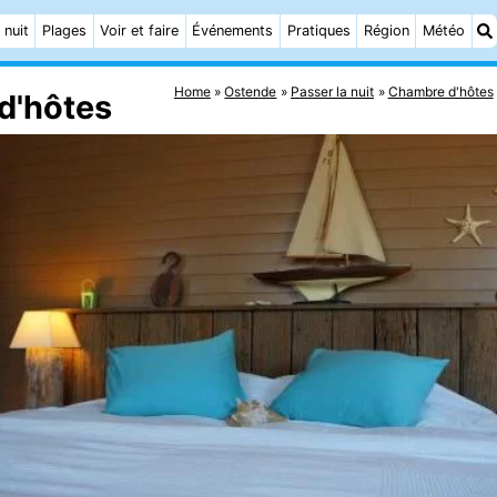
 nuit
Plages
Voir et faire
Événements
Pratiques
Région
Météo
Home
Ostende
Passer la nuit
Chambre d'hôtes
d'hôtes