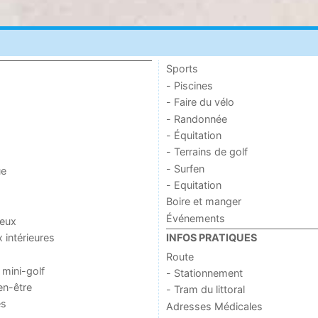
Sports
- Piscines
- Faire du vélo
- Randonnée
- Équitation
- Terrains de golf
- Surfen
ue
- Equitation
Boire et manger
Événements
jeux
x intérieures
INFOS PRATIQUES
Route
 mini-golf
- Stationnement
en-être
- Tram du littoral
es
Adresses Médicales