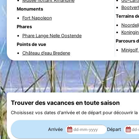
Musée flottant Amandine
Go-cart
Bootver
Monuments
Terrains d
Fort Napoleon
Noordeli
Phares
Koningi
Phare Lange Nelle Oostende
Parcours d
Points de vue
Minigolf
Château d’eau Bredene
Trouver des vacances en toute saison
Choisissez vos dates d'arrivée et de départ pour découvrir la d
Arrivée
Départ