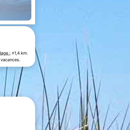
lage :
±1,4 km.
 vacances.