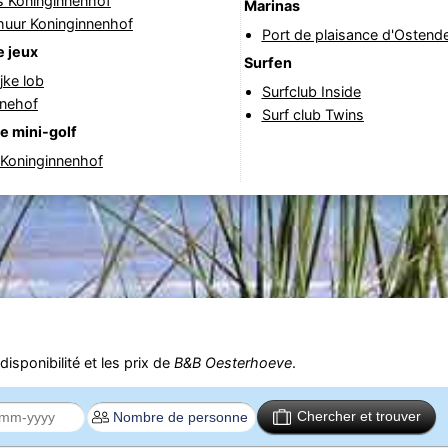
s Koninginnenhof
Marinas
huur Koninginnenhof
Port de plaisance d'Ostend
e jeux
Surfen
jke lob
Surfclub Inside
nnehof
Surf club Twins
e mini-golf
 Koninginnenhof
isponibilité et les prix de
B&B Oesterhoeve
.
Chercher et trouver