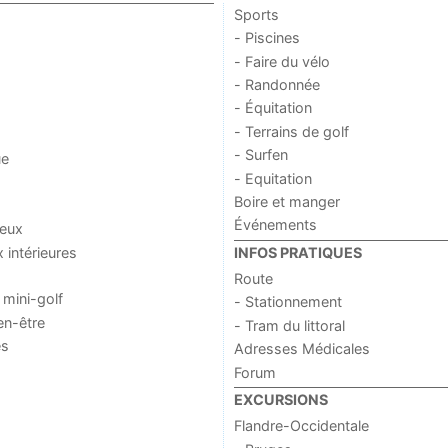
Sports
- Piscines
- Faire du vélo
- Randonnée
- Équitation
- Terrains de golf
- Surfen
ue
- Equitation
Boire et manger
Événements
jeux
x intérieures
INFOS PRATIQUES
Route
 mini-golf
- Stationnement
en-être
- Tram du littoral
es
Adresses Médicales
Forum
EXCURSIONS
Flandre-Occidentale