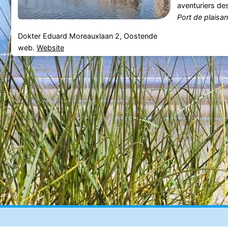
aventuriers de
Port de plaisan
Dokter Eduard Moreauxlaan 2, Oostende
web.
Website