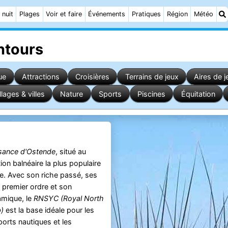
 nuit
Plages
Voir et faire
Événements
Pratiques
Région
Météo
ntours
ue
Attractions
Croisières
Terrains de jeux
Aires de j
llages & villes
Nature
Sports
Piscines
Équitation
isance d'Ostende
, situé au
ion balnéaire la plus populaire
ge. Avec son riche passé, ses
e premier ordre et son
mique, le
RNSYC (Royal North
)
est la base idéale pour les
orts nautiques et les