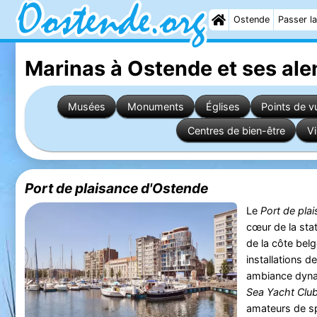
Ostende
Passer la
Marinas à Ostende
et ses ale
Musées
Monuments
Églises
Points de v
Centres de bien-être
Vi
Port de plaisance d'Ostende
Le
Port de pla
cœur de la stat
de la côte bel
installations d
ambiance dyna
Sea Yacht Club
amateurs de sp