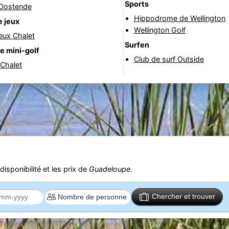
Sports
 Oostende
Hippodrome de Wellington
e jeux
Wellington Golf
jeux Chalet
Surfen
e mini-golf
Club de surf Outside
 Chalet
isponibilité et les prix de
Guadeloupe
.
Chercher et trouver