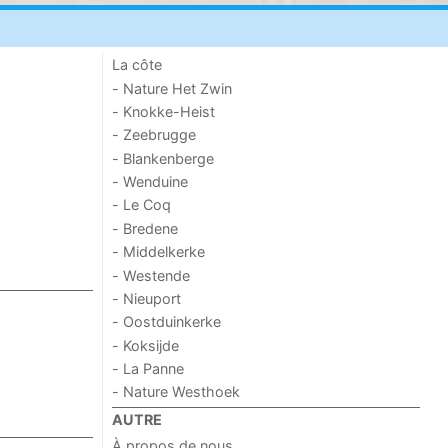
La côte
- Nature Het Zwin
- Knokke-Heist
- Zeebrugge
- Blankenberge
- Wenduine
- Le Coq
- Bredene
- Middelkerke
- Westende
- Nieuport
- Oostduinkerke
- Koksijde
- La Panne
- Nature Westhoek
AUTRE
À propos de nous