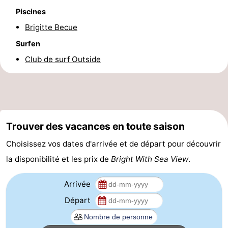
Piscines
Forum
Brigitte Becue
Route
Surfen
Club de surf Outside
-
Stationnement
-
Tram
Adresses
Trouver des vacances en toute saison
du
Médicales
Région
Choisissez vos dates d'arrivée et de départ pour découvrir
littoral
Flandre-
la disponibilité et les prix de
Bright With Sea View
.
Occidentale
-
Arrivée
Bruges
-
Départ
Gand
-