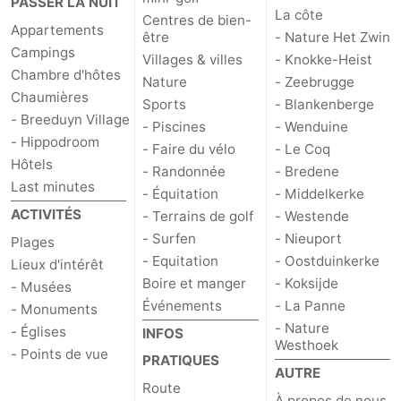
PASSER LA NUIT
La côte
Centres de bien-
Appartements
être
- Nature Het Zwin
Campings
Villages & villes
- Knokke-Heist
Chambre d'hôtes
Nature
- Zeebrugge
Chaumières
Sports
- Blankenberge
- Breeduyn Village
- Piscines
- Wenduine
- Hippodroom
- Faire du vélo
- Le Coq
Hôtels
- Randonnée
- Bredene
Last minutes
- Équitation
- Middelkerke
ACTIVITÉS
- Terrains de golf
- Westende
- Surfen
- Nieuport
Plages
- Equitation
- Oostduinkerke
Lieux d'intérêt
Boire et manger
- Koksijde
- Musées
Événements
- La Panne
- Monuments
- Nature
- Églises
INFOS
Westhoek
- Points de vue
PRATIQUES
AUTRE
Route
À propos de nous