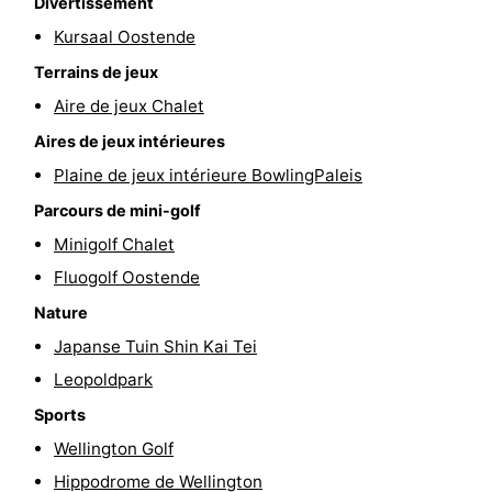
Divertissement
-
Kursaal Oostende
Terrains de jeux
Piscines
-
Aire de jeux Chalet
Faire
-
Aires de jeux intérieures
Plaine de jeux intérieure BowlingPaleis
du
Randonnée
-
Parcours de mini-golf
vélo
Équitation
-
Minigolf Chalet
Fluogolf Oostende
Terrains
-
Nature
de
Surfen
-
Japanse Tuin Shin Kai Tei
golf
Equitation
Boire
Leopoldpark
Sports
et
Événements
Wellington Golf
manger
Pratiques
Hippodrome de Wellington