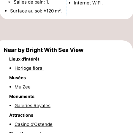
Salles de bain: 1.
Internet WiFi.
Points
Attractions
Surface au sol: ±120 m².
de
-
vue
Croisières
-
Terrains
-
Near by Bright With Sea View
Lieux d'intérêt
de
Aires
-
Horloge floral
jeux
de
Bowling
-
Musées
Mu.Zee
jeux
Parcours
Centres
Monuments
intérieures
de
de
Villages
Galeries Royales
mini-
bien-
&
Nature
Attractions
Casino d'Ostende
golf
être
villes
Sports