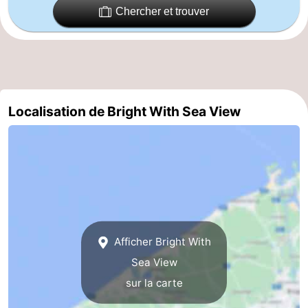
Chercher et trouver
Ypres
La
côte
-
Nature
-
Localisation de Bright With Sea View
Het
Knokke-
-
Zwin
Heist
Zeebrugge
-
Blankenberge
-
Wenduine
-
Le
-
Afficher Bright With
Sea View
Coq
Bredene
-
sur la carte
Middelkerke
-