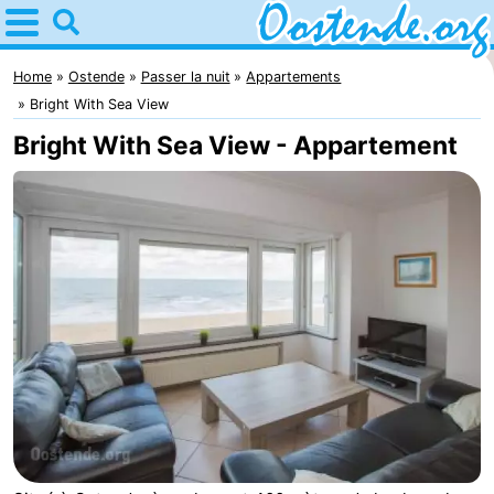
Home
Ostende
Home
Ostende
Passer la nuit
Appartements
Bright With Sea View
Astuces
Bright With Sea View - Appartement
Avec
les
Passer
enfants
la
Appartements
nuit
Campings
Chambre
d'hôtes
Chaumières
-