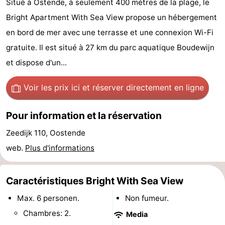
Situé à Ostende, à seulement 400 mètres de la plage, le
Breeduyn
-
Bright Apartment With Sea View propose un hébergement
en bord de mer avec une terrasse et une connexion Wi-Fi
Village
Hippodroom
Hôtels
gratuite. Il est situé à 27 km du parc aquatique Boudewijn
Last
et dispose d'un...
minutes
Plages
Voir les prix ici
et réserver directement en ligne
Voir
Pour information et la réservation
et
Lieux
Zeedijk 110, Oostende
web.
Plus d'informations
faire
d'intérêt
-
Musées
-
Caractéristiques Bright With Sea View
Monuments
-
Max. 6 personen.
Non fumeur.
Chambres: 2.
Media
Églises
-