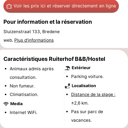
Voir les prix ici
et réserver directement en ligne
Points
Attractions
de
-
Pour information et la réservation
Sluizenstraat 133, Bredene
vue
Croisières
-
web.
Plus d'informations
Terrains
-
Caractéristiques Ruiterhof B&B/Hostel
de
Aires
-
Extérieur
Animaux admis après
jeux
de
Bowling
-
Parking voiture.
consultation.
jeux
Parcours
Centres
Non fumeur.
Localisation
Climatisation.
Distance de la plage :
intérieures
de
de
Villages
±2,6 km.
Media
mini-
bien-
&
Nature
Pas sur parc de
Internet WiFi.
vacances.
golf
être
villes
Sports