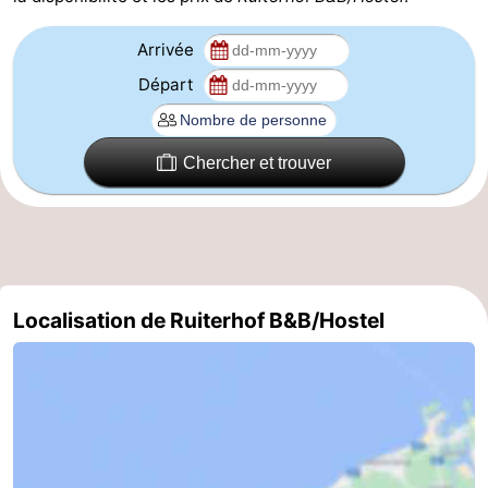
Ypres
La
Arrivée
Départ
côte
-
Nature
-
Chercher et trouver
Het
Knokke-
-
Zwin
Heist
Zeebrugge
-
Blankenberge
-
Localisation de Ruiterhof B&B/Hostel
Wenduine
-
Le
-
Coq
Bredene
-
Middelkerke
-