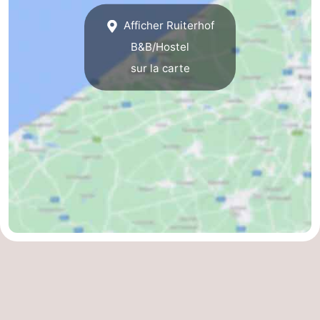
Westende
-
Afficher Ruiterhof
B&B/Hostel
Nieuport
-
sur la carte
Oostduinkerke
-
Koksijde
-
La
-
Panne
Nature
Météo
Westhoek
Contact