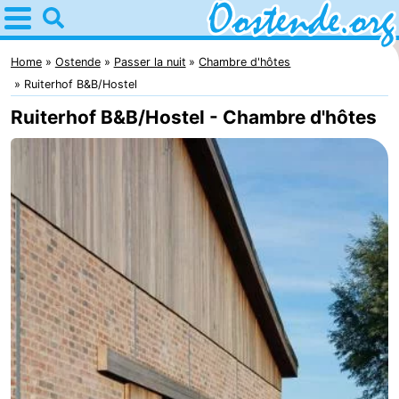
Home
Ostende
Home
Ostende
Passer la nuit
Chambre d'hôtes
Ruiterhof B&B/Hostel
Astuces
Ruiterhof B&B/Hostel - Chambre d'hôtes
Avec
les
Passer
enfants
la
Appartements
nuit
Campings
Chambre
d'hôtes
Chaumières
-