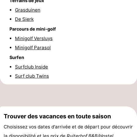
Terrains de jeux
Forum
Grasduinen
De Sierk
Route
Parcours de mini-golf
-
Minigolf Versluys
Minigolf Parasol
Stationnement
-
Surfen
Tram
Adresses
Surfclub Inside
Surf club Twins
du
Médicales
Région
littoral
Flandre-
Occidentale
-
Trouver des vacances en toute saison
Bruges
-
Choisissez vos dates d'arrivée et de départ pour découvrir
Gand
-
la disponibilité et les prix de
Ruiterhof B&B/Hostel
.