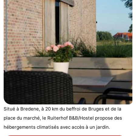
Breeduyn
-
Village
Hippodroom
Hôtels
Last
minutes
Plages
Voir
et
Lieux
faire
d'intérêt
-
Musées
-
Situé à Bredene, à 20 km du beffroi de Bruges et de la
Monuments
-
place du marché, le Ruiterhof B&B/Hostel propose des
hébergements climatisés avec accès à un jardin.
Églises
-