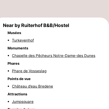
-
Piscines
-
Near by Ruiterhof B&B/Hostel
Faire
-
Musées
du
Randonnée
-
Turkeyenhof
Monuments
vélo
Équitation
-
Chapelle des Pêcheurs Notre-Dame-des Dunes
Terrains
-
Phares
Phare de Vosseslag
de
Surfen
-
Points de vue
golf
Equitation
Boire
Château d’eau Bredene
Attractions
et
Événements
Jumpsquare
manger
Pratiques